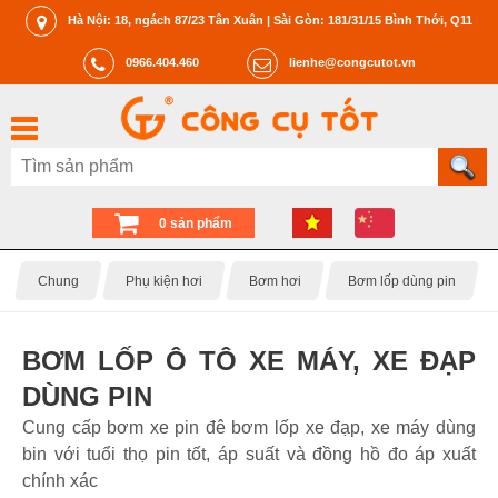
Hà Nội: 18, ngách 87/23 Tân Xuân | Sài Gòn: 181/31/15 Bình Thới, Q11
0966.404.460
lienhe@congcutot.vn
0 sản phẩm
Chung
Phụ kiện hơi
Bơm hơi
Bơm lốp dùng pin
BƠM LỐP Ô TÔ XE MÁY, XE ĐẠP
DÙNG PIN
Cung cấp bơm xe pin đê bơm lốp xe đạp, xe máy dùng
bin với tuổi thọ pin tốt, áp suất và đồng hồ đo áp xuất
chính xác