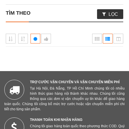
TÌM THEO
LỌC
TRỢ CƯỚC VẬN CHUYỂN VÀ VẬN CHUYỂN MIỄN PHÍ
Tại Hà Nội, Đà Nẵng, TP Hồ Chí Minh chúng tôi có nhiều
hình thức giao hàng nội thành khác nhau. Chúng tôi cũng
thông qua các đơn vị vận chuyển uy tín khác để giao hàng
toàn quốc. Chúng tôi công bố mức trợ cước hoặc vận chuyển miễn phí chi
tiết cho từng sản phẩm.
THANH TOÁN KHI NHẬN HÀNG
Chúng tôi giao hàng toàn quốc theo phương thức COD. Quý