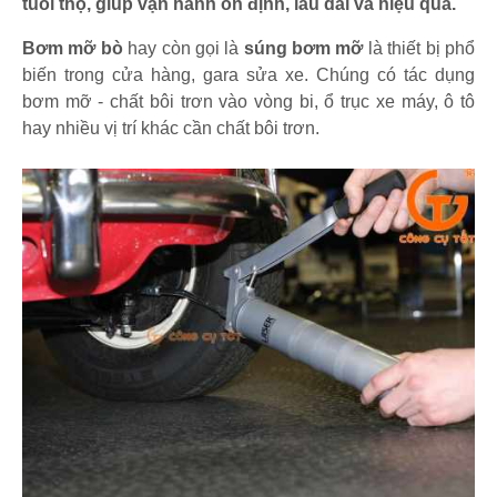
tuổi thọ, giúp vận hành ổn định, lâu dài và hiệu quả.
Bơm mỡ bò
hay còn gọi là
súng bơm mỡ
là thiết bị phổ
biến trong cửa hàng, gara sửa xe. Chúng có tác dụng
bơm mỡ - chất bôi trơn vào vòng bi, ổ trục xe máy, ô tô
hay nhiều vị trí khác cần chất bôi trơn.