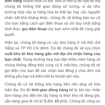
đơn hàng
nhanh nhất có thể. Nếu vì một lý do nào đó mà
chúng tôi không thể giao đúng số lượng, ví dụ như
trường hợp xảy ra hàng hóa bị thất lạc hay các nguyên
nhân bất khả kháng khác, chúng tôi sẽ thông báo sự cố
cho bạn bằng cách gọi điện thoại và chỉ duy nhất bằng
hình thức
gọi điện thoại
cho bạn sớm nhất để cùng giải
quyết.
Hiện tại, chúng tôi đang có các kho hàng ở
Hà Nội, Đà
Nẵng và TP Hồ Chí Minh
. Do đó chúng tôi sẽ lựa chọn
xuất kho từ kho hàng gần với địa chỉ nhận hàng của
bạn nhất
. Trong trường hợp bạn đặt nhiều món hàng và
chúng không đồng thời cùng có ở một kho, chúng tôi sẽ
gọi điện cho bạn để xác nhận bạn đồng ý chia đơn mà
không yêu bạn trả thêm bất kỳ khoản phí nào.
Chúng tôi có hệ thống kho hàng trên nền tảng số hóa
hiện đại. Do đó
thời gian đóng hàng
kể từ khi xác nhận
đơn hàng cho đến khi lấy hàng ra khỏi kho rồi đóng gói,
sẵn sàng giao đi chỉ từ
5
đến
15
phút
.
Chúng tôi cũng ưu