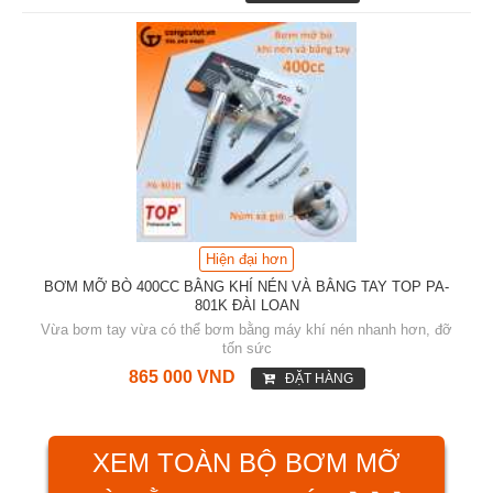
Hiện đại hơn
BƠM MỠ BÒ 400CC BẰNG KHÍ NÉN VÀ BẰNG TAY TOP PA-
801K ĐÀI LOAN
Vừa bơm tay vừa có thể bơm bằng máy khí nén nhanh hơn, đỡ
tốn sức
865 000 VND
ĐẶT HÀNG
XEM TOÀN BỘ BƠM MỠ