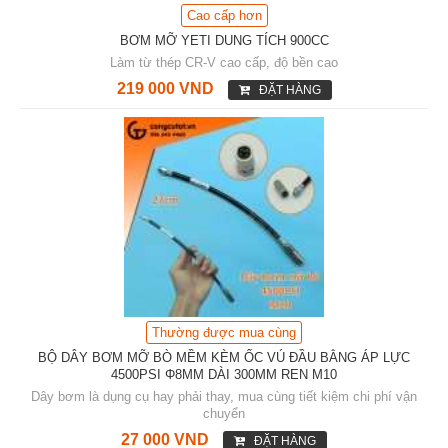
Cao cấp hơn
BƠM MỠ YETI DUNG TÍCH 900CC
Làm từ thép CR-V cao cấp, độ bền cao
219 000 VND
ĐẶT HÀNG
Thường được mua cùng
BỘ DÂY BƠM MỠ BÒ MỀM KÈM ỐC VÚ ĐẦU BẰNG ÁP LỰC
4500PSI Φ8MM DÀI 300MM REN M10
Dây bơm là dụng cụ hay phải thay, mua cùng tiết kiệm chi phí vận
chuyển
27 000 VND
ĐẶT HÀNG