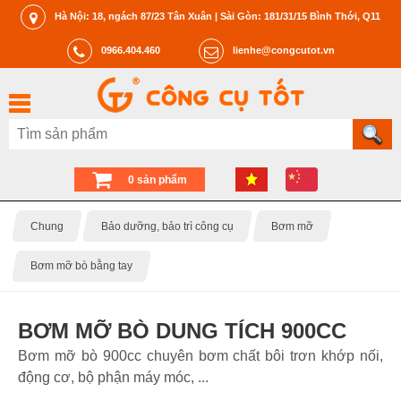
Hà Nội: 18, ngách 87/23 Tân Xuân | Sài Gòn: 181/31/15 Bình Thới, Q11
0966.404.460
lienhe@congcutot.vn
0 sản phẩm
Chung
Bảo dưỡng, bảo trì công cụ
Bơm mỡ
Bơm mỡ bò bằng tay
BƠM MỠ BÒ DUNG TÍCH 900CC
Bơm mỡ bò 900cc chuyên bơm chất bôi trơn khớp nối,
động cơ, bộ phận máy móc, ...