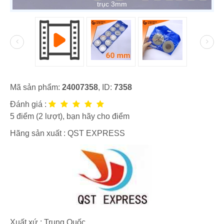
trục 3mm
Mã sản phẩm:
24007358
, ID:
7358
Đánh giá :
5
điểm (
2
lượt), bạn hãy cho điểm
Hãng sản xuất :
QST EXPRESS
Xuất xứ : Trung Quốc