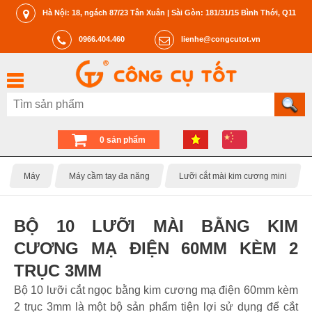
Hà Nội: 18, ngách 87/23 Tân Xuân | Sài Gòn: 181/31/15 Bình Thới, Q11
0966.404.460
lienhe@congcutot.vn
0 sản phẩm
Máy
Máy cầm tay đa năng
Lưỡi cắt mài kim cương mini
BỘ 10 LƯỠI MÀI BẰNG KIM
CƯƠNG MẠ ĐIỆN 60MM KÈM 2
TRỤC 3MM
Bộ 10 lưỡi cắt ngọc bằng kim cương mạ điện 60mm kèm
2 trục 3mm là một bộ sản phẩm tiện lợi sử dụng để cắt