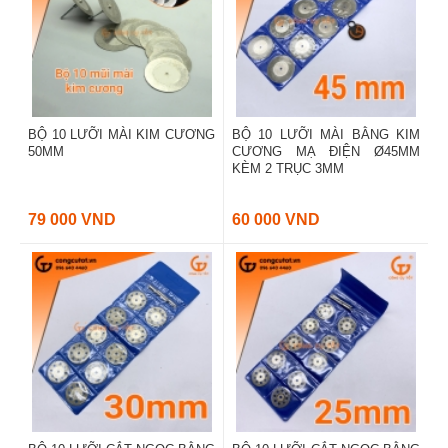
BỘ 10 LƯỠI MÀI KIM CƯƠNG
BỘ 10 LƯỠI MÀI BẰNG KIM
50MM
CƯƠNG MẠ ĐIỆN Ø45MM
KÈM 2 TRỤC 3MM
79 000 VND
60 000 VND