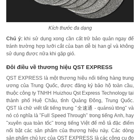
Kích thước đa dạng
Chú ý:
khi sử dụng xong cần cất trữ bảo quản ngay để
tránh trường hợp lưỡi cắt của bạn dễ bị han gỉ và không
sử dụng được nữa khi gặp gió.
Đôi điều về thương hiệu QST EXPRESS
QST EXPRESS là một thương hiệu nổi tiếng hàng trung
ương của Trung Quốc, được đăng ký bảo hộ toàn cầu,
thuộc công ty TNHH Huizhou Qst Express Technology tại
thành phố Huệ Châu, tỉnh Quảng Đông, Trung Quốc.
QST là chữ viết tắt tiếng trung "全速通 - quánsù tōng" và
nó có nghĩa là "Full Speed Through" trong tiếng Anh, hay
"xuyên qua toàn tốc" trong tiếng Việt để mô tả đặc điểm
nổi bật các sản phẩm của thương hiệu này. Các dòng
sản phẩm chủ lực của QST EXPRESS là các công cụ đo