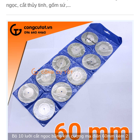
ngọc, cắt thủy tinh, gốm sứ,...
Bộ 10 lưỡi cắt ngọc bằng kim cương mạ điện 60mm kèm 2