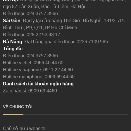
ngõ 87 Tân Xuân, Bắc Từ Liêm, Hà Nội
Điện thoại:
024.3757.3566
Sài Gòn
: Đại lý tại cửa hàng Thế Giới Đồ Nghề, 181/31/15
Bình Thới, P9, Q11,TP Hồ Chí Minh
Điện thoại:
028.22.53.43.17
Đà Nẵng
: Đặt hàng qua điện thoại:
0236.7109.565
Tổng đài
:
Điện thoại:
024.3757.3566
Hotline viettel:
0966.40.44.60
Hotline vinaphone:
0911.22.44.60
Hotline mobiphone:
0909.69.44.60
Danh sách tài khoản ngân hàng
Zalo bán sỉ: 0909.69.4460
VỀ CHÚNG TÔI
Chủ sở hữu website: