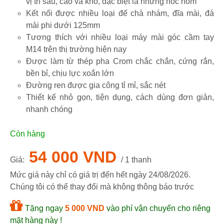
vị trí sâu, cao và khó, đặc biệt là những hốc hõm
Kết nối được nhiều loại đế chà nhám, đĩa mài, đá
mài phi dưới 125mm
Tương thích với nhiều loại máy mài góc cầm tay
M14 trên thị trường hiện nay
Được làm từ thép pha Crom chắc chắn, cứng rắn,
bền bỉ, chịu lực xoắn lớn
Đường ren được gia công tỉ mỉ, sắc nét
Thiết kế nhỏ gọn, tiện dụng, cách dùng đơn giản,
nhanh chóng
Còn hàng
54 000 VND
Giá:
/ 1 thanh
Mức giá này chỉ có giá trị đến hết ngày
24/08/2026
.
Chúng tôi có thể thay đổi mà không thông báo trước
Tặng ngay
5 000 VND
vào phí vận chuyển cho riêng
mặt hàng này !