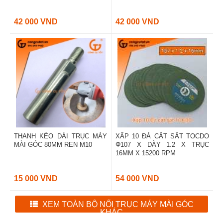
42 000 VND
42 000 VND
THANH KÉO DÀI TRỤC MÁY
XẤP 10 ĐÁ CẮT SẮT TOCDO
MÀI GÓC 80MM REN M10
Φ107 X DÀY 1.2 X TRỤC
16MM X 15200 RPM
15 000 VND
54 000 VND
XEM TOÀN BỘ NỐI TRỤC MÁY MÀI GÓC
KHÁC