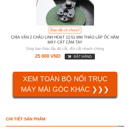
Bạn đã có chưa?
CHÌA VẶN 2 CHẤU LINH HOẠT 12-51 MM THÁO LẮP ỐC HÃM
MÁY CẮT CẦM TAY
Giúp bạn tháo lắp đá cắt, đĩa cắt nhanh chóng
25 000 VND
ĐẶT HÀNG
XEM TOÀN BỘ NỐI TRỤC
MÁY MÀI GÓC KHÁC ❯❯❯
CHI TIẾT SẢN PHẨM