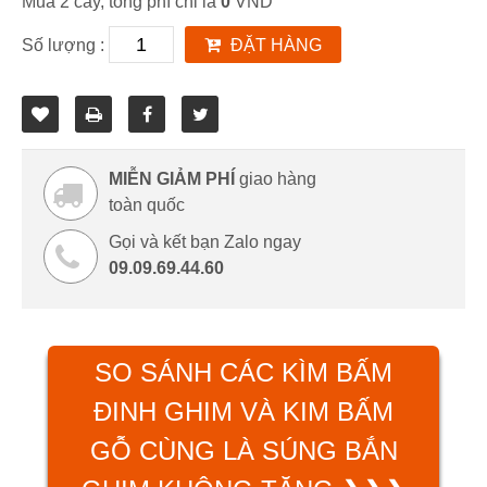
Mua 2 cây, tổng phí chỉ là
0
VND
Số lượng :
ĐẶT HÀNG
MIỄN GIẢM PHÍ
giao hàng
toàn quốc
Gọi và kết bạn Zalo ngay
09.09.69.44.60
SO SÁNH CÁC KÌM BẤM
ĐINH GHIM VÀ KIM BẤM
GỖ CÙNG LÀ SÚNG BẮN