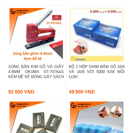
SÚNG BẮN KIM GỖ VÀ GIẤY
BỘ 2 HỘP GHIM BẤM GỖ 16/6
4-8MM OKUMA ST-707A&S
VÀ 16/8 VỚI 5000 KIM MỖI
KÈM ĐẾ KÊ ĐÓNG GÁY SÁCH
LOẠI
92 000 VND
49 900 VND