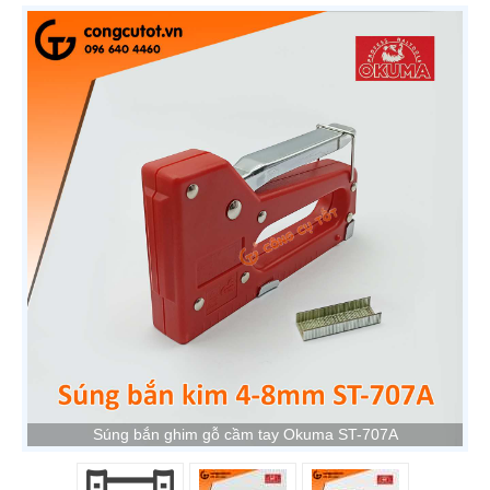
Súng bắn ghim gỗ cầm tay Okuma ST-707A