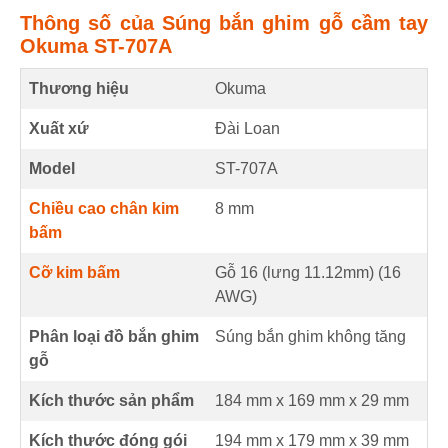
Thông số của Súng bắn ghim gỗ cầm tay
Okuma ST-707A
Thương hiệu
Okuma
Xuất xứ
Đài Loan
Model
ST-707A
Chiều cao chân kim
8
mm
bấm
Cỡ kim bấm
Gỗ 16 (lưng 11.12mm) (
16
AWG
)
Phân loại đồ bắn ghim
Súng bắn ghim không tăng
gỗ
Kích thước sản phẩm
184 mm
x
169 mm
x
29 mm
Kích thước đóng gói
194 mm x 179 mm x 39 mm