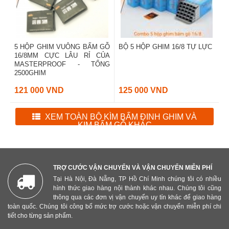
5 HỘP GHIM VUÔNG BẤM GỖ
BỘ 5 HỘP GHIM 16/8 TỰ LỰC
16/8MM CỰC LÂU RỈ CỦA
MASTERPROOF - TỔNG
2500GHIM
121 000 VND
125 000 VND
XEM TOÀN BỘ KÌM BẤM ĐINH GHIM VÀ
KIM BẤM GỖ KHÁC
TRỢ CƯỚC VẬN CHUYỂN VÀ VẬN CHUYỂN MIỄN PHÍ
Tại Hà Nội, Đà Nẵng, TP Hồ Chí Minh chúng tôi có nhiều
hình thức giao hàng nội thành khác nhau. Chúng tôi cũng
thông qua các đơn vị vận chuyển uy tín khác để giao hàng
toàn quốc. Chúng tôi công bố mức trợ cước hoặc vận chuyển miễn phí chi
tiết cho từng sản phẩm.