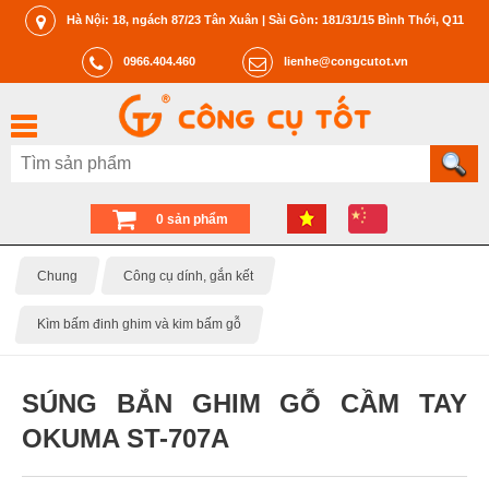
Hà Nội: 18, ngách 87/23 Tân Xuân | Sài Gòn: 181/31/15 Bình Thới, Q11
0966.404.460
lienhe@congcutot.vn
0 sản phẩm
Chung
Công cụ dính, gắn kết
Kìm bấm đinh ghim và kim bấm gỗ
SÚNG BẮN GHIM GỖ CẦM TAY
OKUMA ST-707A