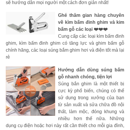
sẽ hướng dẫn mọi người một cách đơn giản nhất!
Ghé thăm gian hàng chuyên
về kìm bấm đinh ghim và kim
bấm gỗ các loại ❤️❤️❤️
Cung cấp các loại kìm bấm đinh
ghim, kìm bấm đinh ghim có tăng lực và ghim bấm gỗ
chính hãng, các loại súng bắm ghim hơi và điện tốt mà lại
rẻ
Hướng dẫn dùng súng bấm
gỗ nhanh chóng, tiện lợi
Súng bắn ghim là một thiết bị
cực kỳ phổ biến, chúng có thể
sử dụng trong xưởng của bạn
từ sản xuất và sửa chữa đồ nội
thất, làm mộc, đóng khung và
nhiều hơn thế nữa. Những
dụng cụ điện hoặc hơi này rất cần thiết cho mỗi gia đình,