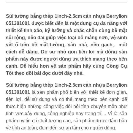
Sủi tường bằng thép 1inch-2,5cm cán nhựa Berrylion
051301001 được biết đến là một dung cụ đa năng với
thiết kế tinh xảo, kỹ lưỡng và chắc chắn cùng bề mặt
sủi rộng, dẻo dai giúp việc loại bỏ mảng sơn, vệ sinh
vết ố trên bề mặt tường, sàn nhà, nền gạch,.. một
cách dễ dàng. Do sự nhỏ gọn tiện lợi mà dòng sản
phẩm này được người dùng ưa thích mang theo bên
cạnh. Để hiểu hơn về sản phẩm hãy cùng Công Cụ
Tốt theo dõi bài đọc dưới đây nhé.
Sủi tường bằng thép 1inch-2,5cm cán nhựa Berrylion
051301001
là sản phẩm phổ biến với thiết kế đơn giản,
tiện lợi, dễ sử dụng và có thể mang theo bên cạnh để
thực hiện những công việc đòi hỏi tính chuyên môn như
lĩnh vực xây dụng, công nghiệp hay trang trí,... Vì là sản
phẩm uy tín có chất lượng cao, sản phẩm được đảm bảo
về tính an toàn, đem đến sự an tâm cho người dùng.