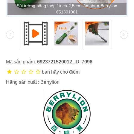
Sủi tường bằng thép 1inch-2,5cm cán nhựa Berrylion
051301001
Mã sản phẩm:
6923721520012
, ID:
7098
bạn hãy cho điểm
Hãng sản xuất :
Berrylion