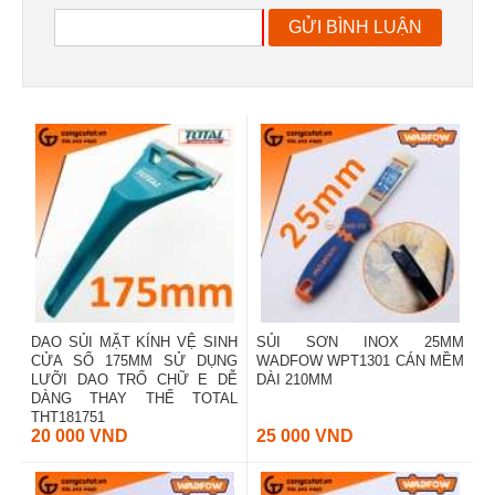
GỬI BÌNH LUẬN
DAO SỦI MẶT KÍNH VỆ SINH
SỦI SƠN INOX 25MM
CỬA SỔ 175MM SỬ DỤNG
WADFOW WPT1301 CÁN MỀM
LƯỠI DAO TRỔ CHỮ E DỄ
DÀI 210MM
DÀNG THAY THẾ TOTAL
THT181751
20 000 VND
25 000 VND