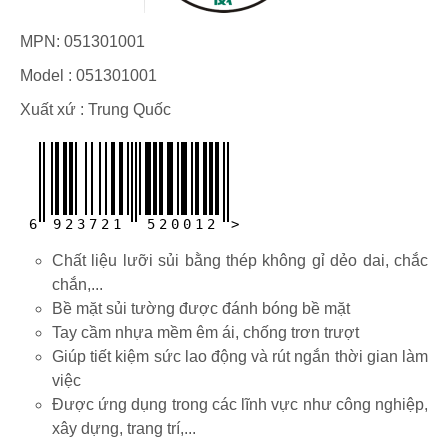
MPN:
051301001
Model :
051301001
Xuất xứ : Trung Quốc
6
9
2
3
7
2
1
5
2
0
0
1
2
>
Chất liệu lưỡi sủi bằng thép không gỉ dẻo dai, chắc
chắn,...
Bề mặt sủi tường được đánh bóng bề mặt
Tay cầm nhựa mềm êm ái, chống trơn trượt
Giúp tiết kiệm sức lao động và rút ngắn thời gian làm
việc
Được ứng dụng trong các lĩnh vực như công nghiệp,
xây dựng, trang trí,...