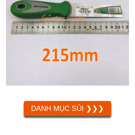
DANH MỤC SỦI ❯❯❯