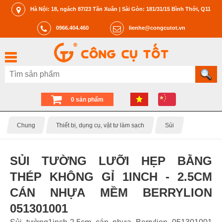
Hà Nội: 18, ngách 87/23 Tân Xuân | Sài Gòn: 181/31/15 Bình Thới, Q11
0966.404.460
lienhe@congcutot.vn
0 sản phẩm
Chung
Thiết bị, dụng cụ, vật tư làm sạch
Sủi
SỦI TƯỜNG LƯỠI HẸP BẰNG
THÉP KHÔNG GỈ 1INCH - 2.5CM
CÁN NHỰA MỀM BERRYLION
051301001