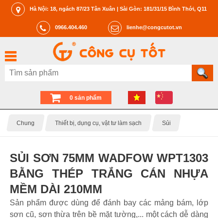
Hà Nội: 18, ngách 87/23 Tân Xuân | Sài Gòn: 181/31/15 Bình Thới, Q11
0966.404.460
lienhe@congcutot.vn
0 sản phẩm
Chung
Thiết bị, dụng cụ, vật tư làm sạch
Sủi
SỦI SƠN 75MM WADFOW WPT1303
BẰNG THÉP TRẮNG CÁN NHỰA
MỀM DÀI 210MM
Sản phẩm được dùng để đánh bay các mảng bám, lớp
sơn cũ, sơn thừa trên bề mặt tường,... một cách dễ dàng