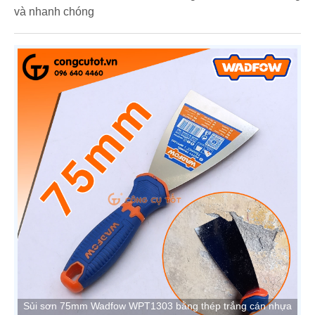
và nhanh chóng
Sủi sơn 75mm Wadfow WPT1303 bằng thép trắng cán nhựa