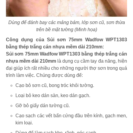
Dùng để đánh bay các mảng bám, lớp sơn cũ, sơn thừa
trên bề mặt tường (Minh họa)
Công dụng của Sủi sơn 75mm Wadfow WPT1303
bằng thép trắng cán nhựa mềm dài 210mm:
Sủi sơn 75mm Wadfow WPT1303 bằng thép trắng cán
nhựa mềm dài 210mm
là dụng cụ cầm tay đa năng, hiện
đại giúp ích rất nhiều cho những người thợ sơn trong quá
trình làm việc. Chúng được dùng để:
Cạo bỏ sơn cũ, bong tróc khỏi tường.
Loại bỏ keo dán sàn, keo dán gạch.
Gỡ bỏ giấy dán tường cũ.
Cạo sạch các vết bẩn cứng đầu trên kính, gạch men,
kim loại.
Dùng để làm sạch khe, rãnh, góc cạnh,....