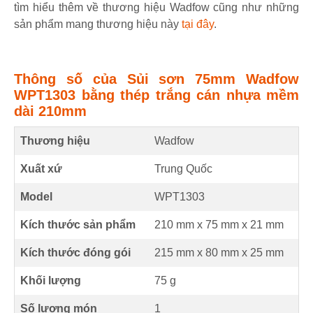
tìm hiểu thêm về thương hiệu Wadfow cũng như những
sản phẩm mang thương hiệu này
tại đây
.
Thông số của Sủi sơn 75mm Wadfow
WPT1303 bằng thép trắng cán nhựa mềm
dài 210mm
Thương hiệu
Wadfow
Xuất xứ
Trung Quốc
Model
WPT1303
Kích thước sản phẩm
210 mm
x
75 mm
x
21 mm
Kích thước đóng gói
215 mm x 80 mm x 25 mm
Khối lượng
75 g
Số lượng món
1