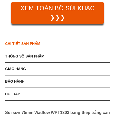
XEM TOÀN BỘ SỦI KHÁC
❯❯❯
CHI TIẾT SẢN PHẨM
THÔNG SỐ SẢN PHẨM
GIAO HÀNG
BẢO HÀNH
HỎI ĐÁP
Sủi sơn 75mm Wadfow WPT1303 bằng thép trắng cán