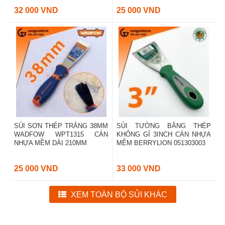
32 000 VND
25 000 VND
SỦI SƠN THÉP TRẮNG 38MM
SỦI TƯỜNG BẰNG THÉP
WADFOW WPT1315 CÁN
KHÔNG GỈ 3INCH CÁN NHỰA
NHỰA MỀM DÀI 210MM
MỀM BERRYLION 051303003
25 000 VND
33 000 VND
XEM TOÀN BỘ SỦI KHÁC