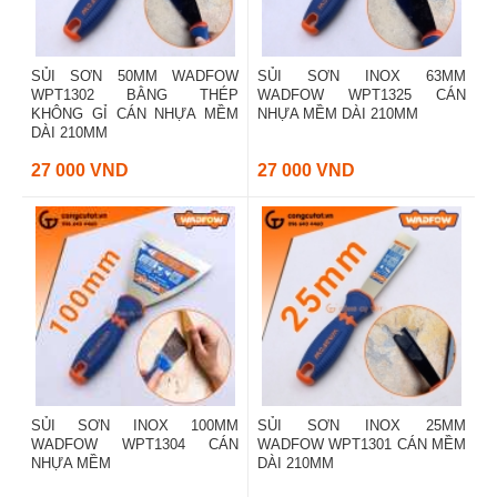
SỦI SƠN 50MM WADFOW
SỦI SƠN INOX 63MM
WPT1302 BẰNG THÉP
WADFOW WPT1325 CÁN
KHÔNG GỈ CÁN NHỰA MỀM
NHỰA MỀM DÀI 210MM
DÀI 210MM
27 000 VND
27 000 VND
SỦI SƠN INOX 100MM
SỦI SƠN INOX 25MM
WADFOW WPT1304 CÁN
WADFOW WPT1301 CÁN MỀM
NHỰA MỀM
DÀI 210MM