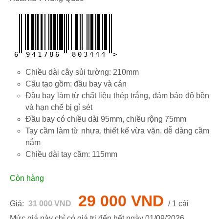
6
9
4
1
7
8
6
8
0
3
4
4
4
>
Chiều dài cây sủi tường: 210mm
Cấu tạo gồm: đầu bay và cán
Đầu bay làm từ chất liệu thép trắng, đảm bảo độ bền
và hạn chế bị gỉ sét
Đầu bay có chiều dài 95mm, chiều rộng 75mm
Tay cầm làm từ nhựa, thiết kế vừa vặn, dễ dàng cầm
nắm
Chiều dài tay cầm: 115mm
Còn hàng
29 000 VND
Giá:
31 000 VND
/ 1 cái
Mức giá này chỉ có giá trị đến hết ngày
01/09/2026
.