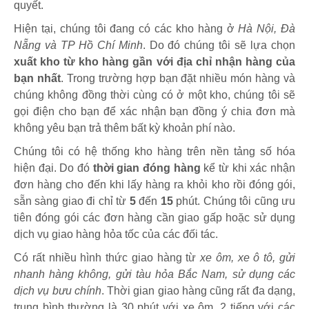
quyết.
Hiện tại, chúng tôi đang có các kho hàng ở
Hà Nội, Đà
Nẵng và TP Hồ Chí Minh
. Do đó chúng tôi sẽ lựa chọn
xuất kho từ kho hàng gần với địa chỉ nhận hàng của
bạn nhất
. Trong trường hợp bạn đặt nhiều món hàng và
chúng không đồng thời cùng có ở một kho, chúng tôi sẽ
gọi điện cho bạn để xác nhận bạn đồng ý chia đơn mà
không yêu bạn trả thêm bất kỳ khoản phí nào.
Chúng tôi có hệ thống kho hàng trên nền tảng số hóa
hiện đại. Do đó
thời gian đóng hàng
kể từ khi xác nhận
đơn hàng cho đến khi lấy hàng ra khỏi kho rồi đóng gói,
sẵn sàng giao đi chỉ từ
5
đến
15
phút
.
Chúng tôi cũng ưu
tiên đóng gói các đơn hàng cần giao gấp hoặc sử dụng
dịch vụ giao hàng hỏa tốc của các đối tác.
Có rất nhiều hình thức giao hàng từ
xe ôm, xe ô tô, gửi
nhanh hàng không, gửi tàu hỏa Bắc Nam, sử dụng các
dịch vụ bưu chính
. Thời gian giao hàng cũng rất đa dạng,
trung bình thường là 30 phút với xe ôm, 2 tiếng với các