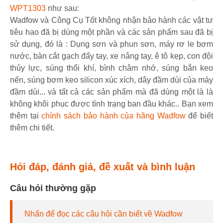
WPT1303
như sau:
Wadfow và Công Cụ Tốt không nhận bảo hành các vật tư
tiêu hao đã bị dùng một phần và các sản phẩm sau đã bị
sử dụng, đó là : Dụng sơn và phun sơn, máy rơ le bơm
nước, bàn cắt gạch đẩy tay, xe nâng tay, ê tô kẹp, con đội
thủy lực, súng thổi khí, bình châm nhớ, súng bắn keo
nến, súng bơm keo silicon xúc xích, dây đầm dùi của máy
đầm dùi... và tất cả các sản phẩm mà đã dùng một là là
không khôi phục được tình trạng ban đầu khác.. Bạn xem
thêm tại
chính sách bảo hành của hãng Wadfow
để biết
thêm chi tiết.
Hỏi đáp, đánh giá, đề xuất và bình luận
Câu hỏi thường gặp
Nhấn để đọc các câu hỏi cần biết về Wadfow