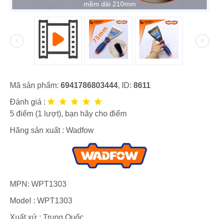
mềm dài 210mm
Mã sản phẩm:
6941786803444
, ID:
8611
Đánh giá :
5
điểm (
1
lượt), bạn hãy cho điểm
Hãng sản xuất :
Wadfow
MPN:
WPT1303
Model :
WPT1303
Xuất xứ : Trung Quốc