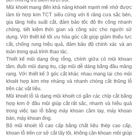
Mũi khoét mang đến khả năng khoét mạnh mẽ nhờ được
làm từ hợp kim TCT siêu cứng với 6 răng cưa sắc bén,
gia tăng hiệu suất cắt, đảm bảo tốc độ thi công nhanh
chóng, tiết kiệm thời gian và công sức cho người sử
dụng. Với thiết kế tối ưu hóa góc cắt giúp giảm thiểu lực
cắt, chống rung hiệu quả, đảm bảo độ chính xác và an
toàn trong quá trình thao tác.
Thiết kế mũi dạng ống rỗng, chính giữa có mũi khoan
tâm, đuôi mũi dạng trụ, cặp mũi dễ dàng bằng đầu măng
rang. Với thiết kế 3 góc cắt khác nhau mang lại cho mũi
khoét hợp kim nhẹ nhàng và nhanh chóng cắt thũng lỗ
trên các vật liệu.
Mũi khoét lỗ là dạng mũi khoét có gắn các chíp cắt bằng
hợp kim ở đầu mũi giúp cắt rất sắc, nhanh và hiệu quả
trong việc tạo lỗ bằng máy khoan cầm tay, máy khoan
bàn, máy khoan ống.
Bộ mũi khoét lỗ cao cấp bằng chất liệu thép cao cấp,
khoan lỗ trên cơ sở cắt lấy lõi, không cần khoan mồi giúp