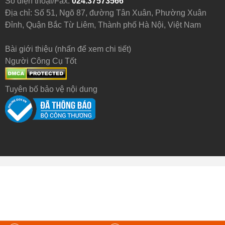
Số điện thoại/Fax:
024.37573566
Địa chỉ: Số 51, Ngõ 87, đường Tân Xuân, Phường Xuân
Đỉnh, Quận Bắc Từ Liêm, Thành phố Hà Nội, Việt Nam
Bài giới thiệu (nhấn để xem chi tiết)
Người Công Cụ Tốt
Tuyên bố bảo vệ nội dung