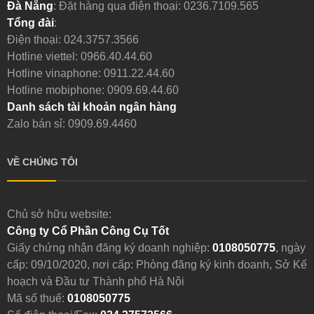
Đà Nẵng
: Đặt hàng qua điện thoại:
0236.7109.565
Tổng đài
:
Điện thoại:
024.3757.3566
Hotline viettel:
0966.40.44.60
Hotline vinaphone:
0911.22.44.60
Hotline mobiphone:
0909.69.44.60
Danh sách tài khoản ngân hàng
Zalo bán sỉ: 0909.69.4460
VỀ CHÚNG TÔI
Chủ sở hữu website:
Công ty Cổ Phần Công Cụ Tốt
Giấy chứng nhận đăng ký doanh nghiệp:
0108050775
, ngày
cấp: 09/10/2020, nơi cấp: Phòng đăng ký kinh doanh, Sở Kế
hoạch và Đầu tư Thành phố Hà Nội
Mã số thuế:
0108050775