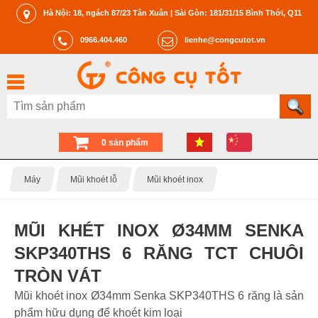
Hà Nội: 18, ngách 87/23 Tân Xuân | Sài Gòn: 181/31/15 Bình Thới, Q11
0966.404.460
lienhe@congcutot.vn
0 sản phẩm
Máy
Mũi khoét lỗ
Mũi khoét inox
MŨI KHÉT INOX Ø34MM SENKA
SKP340THS 6 RĂNG TCT CHUÔI
TRÒN VÁT
Mũi khoét inox Ø34mm Senka SKP340THS 6 răng là sản
phẩm hữu dụng để khoét kim loại