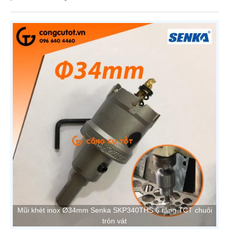
Mũi khét inox Ø34mm Senka SKP340THS 6 răng TCT chuôi
tròn vát