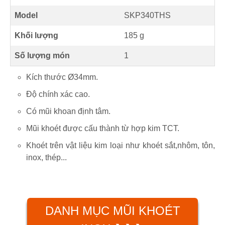
Model
SKP340THS
Khối lượng
185 g
Số lượng món
1
Kích thước Ø34mm.
Độ chính xác cao.
Có mũi khoan định tâm.
Mũi khoét được cấu thành từ hợp kim TCT.
Khoét trên vật liệu kim loại như khoét sắt,nhôm, tôn,
inox, thép...
DANH MỤC MŨI KHOÉT