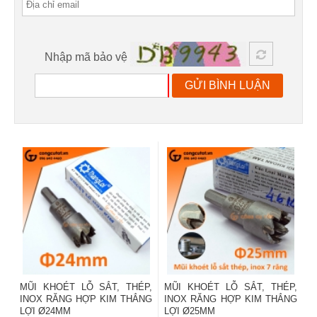
Nhập mã bảo vệ
GỬI BÌNH LUẬN
MŨI KHOÉT LỖ SẮT, THÉP,
MŨI KHOÉT LỖ SẮT, THÉP,
INOX RĂNG HỢP KIM THẮNG
INOX RĂNG HỢP KIM THẮNG
LỢI Ø24MM
LỢI Ø25MM