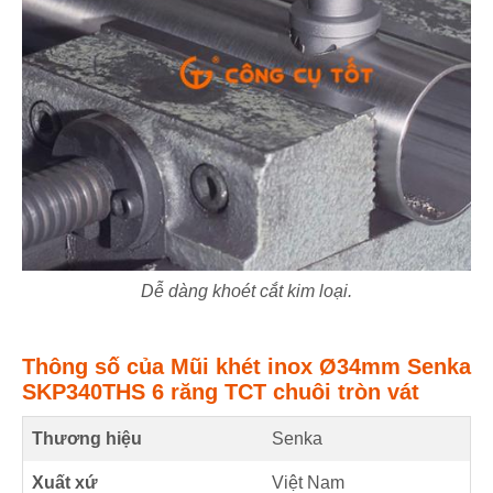
Dễ dàng khoét cắt kim loại.
Thông số của Mũi khét inox Ø34mm Senka
SKP340THS 6 răng TCT chuôi tròn vát
Thương hiệu
Senka
Xuất xứ
Việt Nam