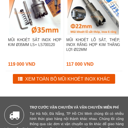
MŨI KHOÉT SẮT INOX HỢP
MŨI KHOÉT LỖ SẮT, THÉP,
KIM Ø35MM LS+ LS700120
INOX RĂNG HỢP KIM THẮNG
LỢI Ø22MM
119 000 VND
117 000 VND
XEM TOÀN BỘ MŨI KHOÉT INOX KHÁC
TRỢ CƯỚC VẬN CHUYỂN VÀ VẬN CHUYỂN MIỄN PHÍ
Tại Hà Nội, Đà Nẵng, TP Hồ Chí Minh chúng tôi có nhiều
hình thức giao hàng nội thành khác nhau. Chúng tôi cũng
thông qua các đơn vị vận chuyển uy tín khác để giao hàng