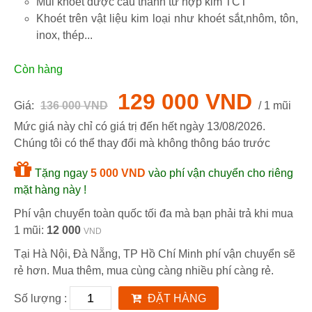
Mũi khoét được cấu thành từ hợp kim TCT
Khoét trên vật liệu kim loại như khoét sắt,nhôm, tôn,
inox, thép...
Còn hàng
129 000 VND
Giá:
136 000 VND
/ 1 mũi
Mức giá này chỉ có giá trị đến hết ngày
13/08/2026
.
Chúng tôi có thể thay đổi mà không thông báo trước
Tặng ngay
5 000 VND
vào phí vận chuyển cho riêng
mặt hàng này !
Phí vận chuyển toàn quốc tối đa mà bạn phải trả khi mua
1 mũi:
12 000
VND
Tại Hà Nội, Đà Nẵng, TP Hồ Chí Minh phí vận chuyển sẽ
rẻ hơn. Mua thêm, mua cùng càng nhiều phí càng rẻ.
Số lượng :
ĐẶT HÀNG