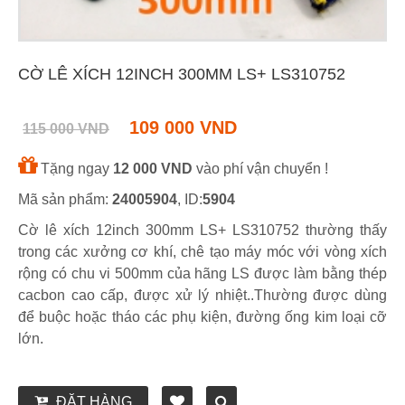
CỜ LÊ XÍCH 12INCH 300MM LS+ LS310752
109 000 VND
115 000 VND
Tặng ngay
12 000 VND
vào phí vận chuyển !
Mã sản phẩm:
24005904
, ID:
5904
Cờ lê xích 12inch 300mm LS+ LS310752 thường thấy
trong các xưởng cơ khí, chê tạo máy móc với vòng xích
rộng có chu vi 500mm của hãng LS được làm bằng thép
cacbon cao cấp, được xử lý nhiệt..Thường được dùng
để buộc hoặc tháo các phụ kiện, đường ống kim loại cỡ
lớn.
ĐẶT HÀNG