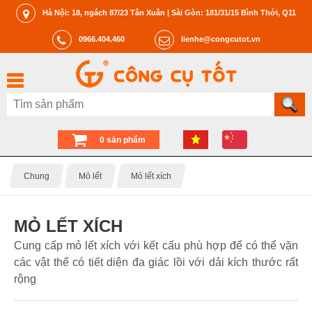
Hà Nội: 18, ngách 87/23 Tân Xuân | Sài Gòn: 181/31/15 Bình Thới, Q11
0966.404.460
lienhe@congcutot.vn
0 sản phẩm
Chung
Mỏ lết
Mỏ lết xích
MỎ LẾT XÍCH
Cung cấp mỏ lết xích với kết cấu phù hợp để có thể vặn
các vật thể có tiết diện đa giác lồi với dải kích thước rất
rộng