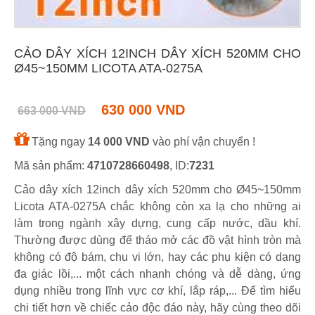
CẢO DÂY XÍCH 12INCH DÂY XÍCH 520MM CHO
Ø45~150MM LICOTA ATA-0275A
630 000 VND
663 000 VND
Tặng ngay
14 000 VND
vào phí vận chuyển !
Mã sản phẩm:
4710728660498
, ID:
7231
Cảo dây xích 12inch dây xích 520mm cho Ø45~150mm
Licota ATA-0275A chắc không còn xa lạ cho những ai
làm trong ngành xây dựng, cung cấp nước, dầu khí.
Thường được dùng để tháo mở các đồ vật hình tròn mà
không có độ bám, chu vi lớn, hay các phụ kiện có dạng
đa giác lồi,... một cách nhanh chóng và dễ dàng, ứng
dụng nhiều trong lĩnh vực cơ khí, lắp ráp,... Để tìm hiểu
chi tiết hơn về chiếc cảo độc đáo này, hãy cùng theo dõi