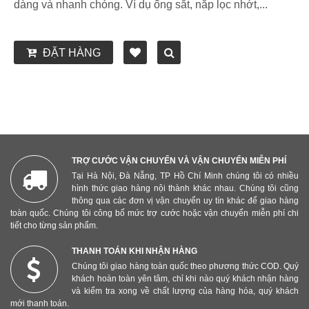
dàng và nhanh chóng. Ví dụ ống sắt, nắp lọc nhớt,...
ĐẶT HÀNG
TRỢ CƯỚC VẬN CHUYỂN VÀ VẬN CHUYỂN MIỄN PHÍ
Tại Hà Nội, Đà Nẵng, TP Hồ Chí Minh chúng tôi có nhiều
hình thức giao hàng nội thành khác nhau. Chúng tôi cũng
thông qua các đơn vị vận chuyển uy tín khác để giao hàng
toàn quốc. Chúng tôi công bố mức trợ cước hoặc vận chuyển miễn phí chi
tiết cho từng sản phẩm.
THANH TOÁN KHI NHẬN HÀNG
Chúng tôi giao hàng toàn quốc theo phương thức COD. Quý
khách hoàn toàn yên tâm, chỉ khi nào quý khách nhận hàng
và kiểm tra xong về chất lượng của hàng hóa, quý khách
mới thanh toán.