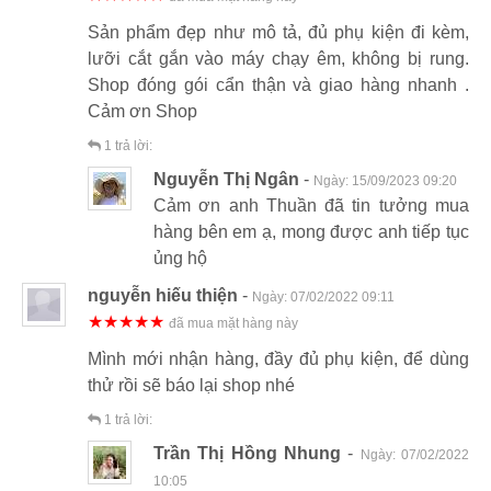
Sản phẩm đẹp như mô tả, đủ phụ kiện đi kèm,
lưỡi cắt gắn vào máy chạy êm, không bị rung.
Shop đóng gói cẩn thận và giao hàng nhanh .
Cảm ơn Shop
1
trả lời:
Nguyễn Thị Ngân
-
Ngày:
15/09/2023 09:20
Cảm ơn anh Thuần đã tin tưởng mua
hàng bên em ạ, mong được anh tiếp tục
ủng hộ
nguyễn hiếu thiện
-
Ngày:
07/02/2022 09:11
★★★★★
đã mua mặt hàng này
Mình mới nhận hàng, đầy đủ phụ kiện, để dùng
thử rồi sẽ báo lại shop nhé
1
trả lời:
Trần Thị Hồng Nhung
-
Ngày:
07/02/2022
10:05