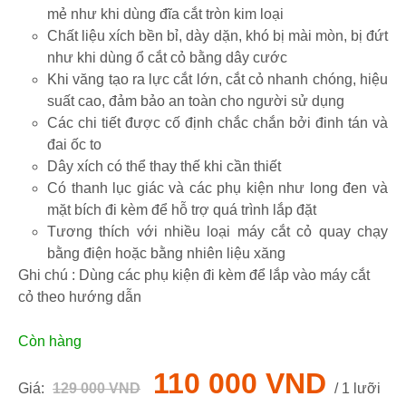
mẻ như khi dùng đĩa cắt tròn kim loại
Chất liệu xích bền bỉ, dày dặn, khó bị mài mòn, bị đứt
như khi dùng ổ cắt cỏ bằng dây cước
Khi văng tạo ra lực cắt lớn, cắt cỏ nhanh chóng, hiệu
suất cao, đảm bảo an toàn cho người sử dụng
Các chi tiết được cố định chắc chắn bởi đinh tán và
đai ốc to
Dây xích có thể thay thế khi cần thiết
Có thanh lục giác và các phụ kiện như long đen và
mặt bích đi kèm để hỗ trợ quá trình lắp đặt
Tương thích với nhiều loại máy cắt cỏ quay chạy
bằng điện hoặc bằng nhiên liệu xăng
Ghi chú : Dùng các phụ kiện đi kèm để lắp vào máy cắt
cỏ theo hướng dẫn
Còn hàng
110 000 VND
Giá:
129 000 VND
/ 1 lưỡi