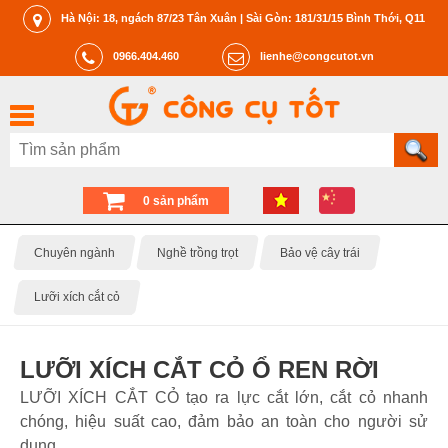
Hà Nội: 18, ngách 87/23 Tân Xuân | Sài Gòn: 181/31/15 Bình Thới, Q11
0966.404.460
lienhe@congcutot.vn
0 sản phẩm
Chuyên ngành
Nghề trồng trọt
Bảo vệ cây trái
Lưỡi xích cắt cỏ
LƯỠI XÍCH CẮT CỎ Ổ REN RỜI
LƯỠI XÍCH CẮT CỎ tạo ra lực cắt lớn, cắt cỏ nhanh
chóng, hiệu suất cao, đảm bảo an toàn cho người sử
dụng