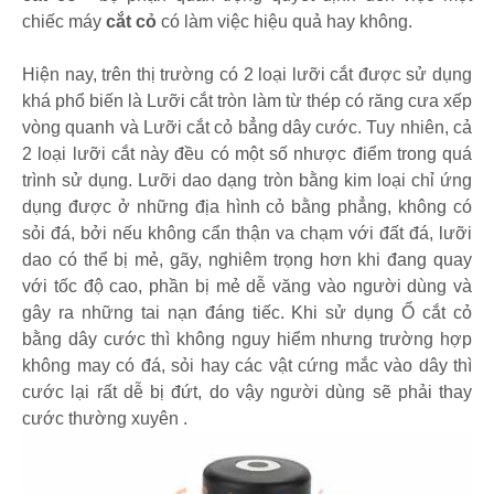
chiếc máy
cắt cỏ
có làm việc hiệu quả hay không.
Hiện nay, trên thị trường có 2 loại lưỡi cắt được sử dụng
khá phổ biến là Lưỡi cắt tròn làm từ thép có răng cưa xếp
vòng quanh và Lưỡi cắt cỏ bẳng dây cước. Tuy nhiên, cả
2 loại lưỡi cắt này đều có một số nhược điểm trong quá
trình sử dụng. Lưỡi dao dạng tròn bằng kim loại chỉ ứng
dụng được ở những địa hình cỏ bằng phẳng, không có
sỏi đá, bởi nếu không cẩn thận va chạm với đất đá, lưỡi
dao có thể bị mẻ, gãy, nghiêm trọng hơn khi đang quay
với tốc độ cao, phần bị mẻ dễ văng vào người dùng và
gây ra những tai nạn đáng tiếc. Khi sử dụng Ổ cắt cỏ
bằng dây cước thì không nguy hiểm nhưng trường hợp
không may có đá, sỏi hay các vật cứng mắc vào dây thì
cước lại rất dễ bị đứt, do vậy người dùng sẽ phải thay
cước thường xuyên .