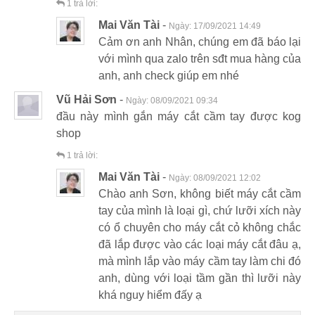
1
trả lời:
Mai Văn Tài
-
Ngày:
17/09/2021 14:49
Cảm ơn anh Nhân, chúng em đã báo lại
với mình qua zalo trên sđt mua hàng của
anh, anh check giúp em nhé
Vũ Hải Sơn
-
Ngày:
08/09/2021 09:34
đầu này mình gắn máy cắt cầm tay được kog
shop
1
trả lời:
Mai Văn Tài
-
Ngày:
08/09/2021 12:02
Chào anh Sơn, không biết máy cắt cầm
tay của mình là loại gì, chứ lưỡi xích này
có ổ chuyên cho máy cắt cỏ không chắc
đã lắp được vào các loại máy cắt đâu ạ,
mà mình lắp vào máy cầm tay làm chi đó
anh, dùng với loại tầm gần thì lưỡi này
khá nguy hiểm đấy ạ