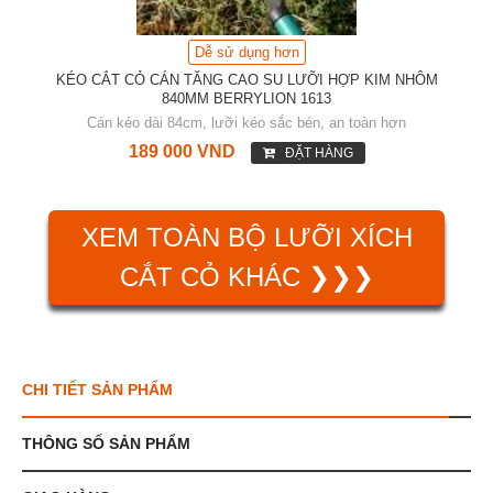
Dễ sử dụng hơn
KÉO CẮT CỎ CÁN TĂNG CAO SU LƯỠI HỢP KIM NHÔM
840MM BERRYLION 1613
Cán kéo dài 84cm, lưỡi kéo sắc bén, an toàn hơn
189 000 VND
ĐẶT HÀNG
XEM TOÀN BỘ LƯỠI XÍCH
CẮT CỎ KHÁC ❯❯❯
CHI TIẾT SẢN PHẨM
THÔNG SỐ SẢN PHẨM