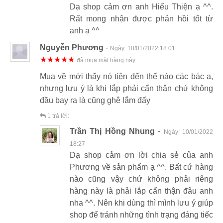
Dạ shop cảm ơn anh Hiếu Thiện ạ ^^.
Rất mong nhận được phản hồi tốt từ
anh ạ ^^
Nguyễn Phương
-
Ngày:
10/01/2022 18:01
★★★★★
đã mua mặt hàng này
Mua về mới thấy nó tiện đến thế nào các bác ạ,
nhưng lưu ý là khi lắp phải cẩn thận chứ không
đầu bay ra là cũng ghê lắm đấy
1
trả lời:
Trần Thị Hồng Nhung
-
Ngày:
10/01/2022
18:27
Dạ shop cảm ơn lời chia sẻ của anh
Phương về sản phẩm ạ ^^. Bất cứ hàng
nào cũng vậy chứ không phải riêng
hàng này là phải lắp cẩn thận đâu anh
nha ^^. Nên khi dùng thì mình lưu ý giúp
shop để tránh những tình trạng đáng tiếc