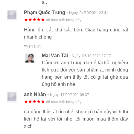
ạ .
Phạm Quốc Trung
-
Ngày:
04/10/2021 23:41
★★★★★
đã mua mặt hàng này
Hàng ổn, cắt khá sắc bén. Giao hàng cũng rất
nhanh chóng
1
trả lời:
Mai Văn Tài
-
Ngày:
05/10/2021 17:17
Cảm ơn anh Trung đã để lại trải nghiệm
tích cực đối với sản phẩm ạ, mình dùng
hàng bên em thấy tốt có gì lại ghé qua
ủng hộ anh nhé
anh Nhân
-
Ngày:
17/09/2021 09:37
★★★★★
đã mua mặt hàng này
đã dùng thử rất ổn nhé, shop có bán dây xích thì
liên hệ lại với tôi nhé, tôi muốn mua thêm dây
xích