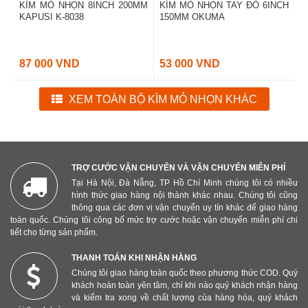
KÌM MỎ NHỌN 8INCH 200MM
KÌM MỎ NHỌN TAY ĐỎ 6INCH
KAPUSI K-8038
150MM OKUMA
87 000 VND
53 000 VND
XEM TOÀN BỘ KÌM MỎ NHỌN KHÁC
TRỢ CƯỚC VẬN CHUYỂN VÀ VẬN CHUYỂN MIỄN PHÍ
Tại Hà Nội, Đà Nẵng, TP Hồ Chí Minh chúng tôi có nhiều
hình thức giao hàng nội thành khác nhau. Chúng tôi cũng
thông qua các đơn vị vận chuyển uy tín khác để giao hàng
toàn quốc. Chúng tôi công bố mức trợ cước hoặc vận chuyển miễn phí chi
tiết cho từng sản phẩm.
THANH TOÁN KHI NHẬN HÀNG
Chúng tôi giao hàng toàn quốc theo phương thức COD. Quý
khách hoàn toàn yên tâm, chỉ khi nào quý khách nhận hàng
và kiểm tra xong về chất lượng của hàng hóa, quý khách