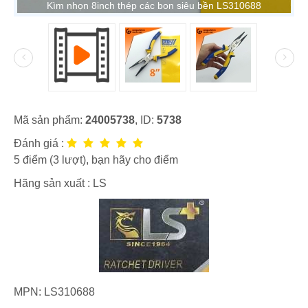
Kìm nhọn 8inch thép các bon siêu bền LS310688
Mã sản phẩm:
24005738
, ID:
5738
Đánh giá :
5
điểm (
3
lượt), bạn hãy cho điểm
Hãng sản xuất :
LS
MPN:
LS310688