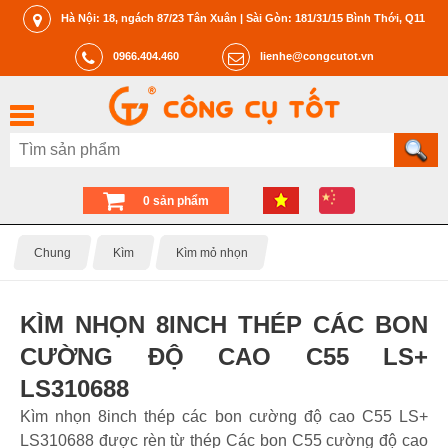
Hà Nội: 18, ngách 87/23 Tân Xuân | Sài Gòn: 181/31/15 Bình Thới, Q11
0966.404.460
lienhe@congcutot.vn
0 sản phẩm
Chung
Kìm
Kìm mỏ nhọn
KÌM NHỌN 8INCH THÉP CÁC BON
CƯỜNG ĐỘ CAO C55 LS+
LS310688
Kìm nhọn 8inch thép các bon cường độ cao C55 LS+
LS310688 được rèn từ thép Các bon C55 cường độ cao