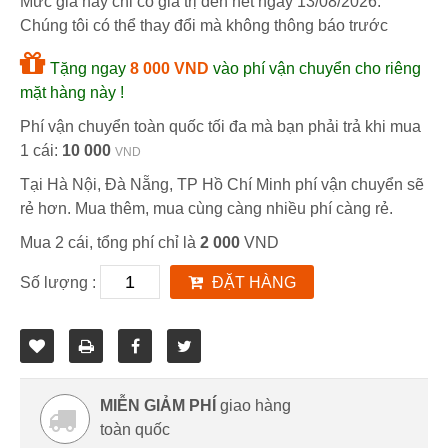
Mức giá này chỉ có giá trị đến hết ngày
13/08/2026
.
Chúng tôi có thể thay đổi mà không thông báo trước
Tặng ngay
8 000 VND
vào phí vận chuyển cho riêng
mặt hàng này !
Phí vận chuyển toàn quốc tối đa mà bạn phải trả khi mua
1 cái:
10 000
VND
Tại Hà Nội, Đà Nẵng, TP Hồ Chí Minh phí vận chuyển sẽ
rẻ hơn. Mua thêm, mua cùng càng nhiều phí càng rẻ.
Mua 2 cái, tổng phí chỉ là
2 000
VND
Số lượng :
ĐẶT HÀNG
MIỄN GIẢM PHÍ
giao hàng
toàn quốc