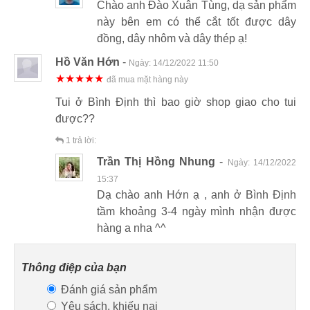
Chào anh Đào Xuân Tùng, dạ sản phẩm
này bên em có thể cắt tốt được dây
đồng, dây nhôm và dây thép ạ!
Hồ Văn Hớn
-
Ngày:
14/12/2022 11:50
★★★★★
đã mua mặt hàng này
Tui ở Bình Định thì bao giờ shop giao cho tui
được??
1
trả lời:
Trần Thị Hồng Nhung
-
Ngày:
14/12/2022
15:37
Dạ chào anh Hớn ạ , anh ở Bình Định
tầm khoảng 3-4 ngày mình nhận được
hàng a nha ^^
Thông điệp của bạn
Đánh giá sản phẩm
Yêu sách, khiếu nại