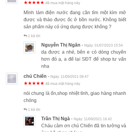
★★★★★
đã mua mặt hàng này
Mình làm điện nước đang cần tìm một kìm mở
được và tháo được ốc ở bồn nước. Không biết
sản phẩm này có ứng dụng được không ?
1
trả lời:
Nguyễn Thị Ngân
-
Ngày:
01/07/2023 15:54
dạ được a nhé, bên e có dòng chuyên
hơn đó ạ, a để lại SĐT để shop tư vấn
nha
chú Chiến
-
Ngày:
11/09/2021 08:47
★★★★★
đã mua mặt hàng này
nói chung là ổn,shop nhiệt tình, giao hàng nhanh
chóng
1
trả lời:
Trần Thị Ngà
-
Ngày:
11/09/2021 16:42
Cháu cảm ơn chú Chiến đã tin tưởng và