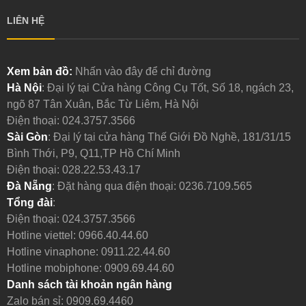
LIÊN HỆ
Xem bản đồ:
Nhấn vào đây để chỉ đường
Hà Nội
: Đại lý tại Cửa hàng Công Cụ Tốt, Số 18, ngách 23,
ngõ 87 Tân Xuân, Bắc Từ Liêm, Hà Nội
Điện thoại:
024.3757.3566
Sài Gòn
: Đại lý tại cửa hàng Thế Giới Đồ Nghề, 181/31/15
Bình Thới, P9, Q11,TP Hồ Chí Minh
Điện thoại:
028.22.53.43.17
Đà Nẵng
: Đặt hàng qua điện thoại:
0236.7109.565
Tổng đài
:
Điện thoại:
024.3757.3566
Hotline viettel:
0966.40.44.60
Hotline vinaphone:
0911.22.44.60
Hotline mobiphone:
0909.69.44.60
Danh sách tài khoản ngân hàng
Zalo bán sỉ: 0909.69.4460