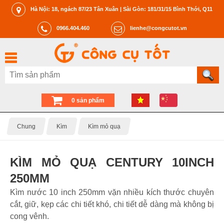
Hà Nội: 18, ngách 87/23 Tân Xuân | Sài Gòn: 181/31/15 Bình Thới, Q11
0966.404.460
lienhe@congcutot.vn
0 sản phẩm
Chung
Kìm
Kìm mỏ quạ
KÌM MỎ QUẠ CENTURY 10INCH
250MM
Kìm nước 10 inch 250mm vặn nhiều kích thước chuyên
cắt, giữ, kẹp các chi tiết khó, chi tiết dễ dàng mà không bị
cong vênh.