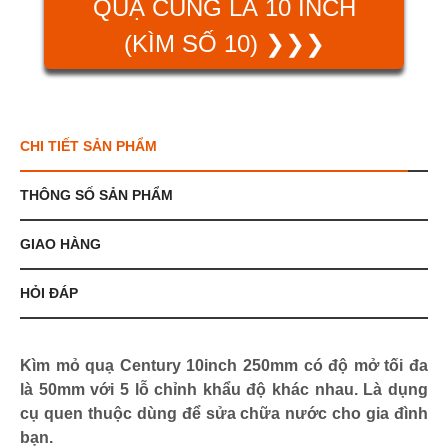
QUẠ CÙNG LÀ 10 INCH
(KÌM SỐ 10) ❯❯❯
CHI TIẾT SẢN PHẨM
THÔNG SỐ SẢN PHẨM
GIAO HÀNG
HỎI ĐÁP
Kìm mỏ quạ Century 10inch 250mm có độ mở tối đa
là 50mm với 5 lỗ chỉnh khẩu độ khác nhau. Là dụng
cụ quen thuộc dùng để sửa chữa nước cho gia đình
bạn.