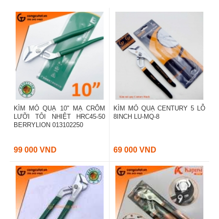
KÌM MỎ QUẠ 10" MẠ CRÔM
KÌM MỎ QUẠ CENTURY 5 LỖ
LƯỠI TÔI NHIỆT HRC45-50
8INCH LU-MQ-8
BERRYLION 013102250
99 000 VND
69 000 VND