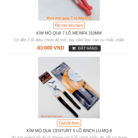
Độ mở lớn hơn
KÌM MỎ QUẠ 7 LỖ MEINFA 310MM
Có đến 7 lỗ điều chỉnh độ mở, tay cầm bọc cao su chắc chắn
83 000 VND
ĐẶT HÀNG
Giá tốt hơn
KÌM MỎ QUẠ CENTURY 5 LỖ 8INCH LU-MQ-8
độ mở miệng tối đa là 40mm với 5 lỗ chỉnh khẩu độ, dễ sử dụng