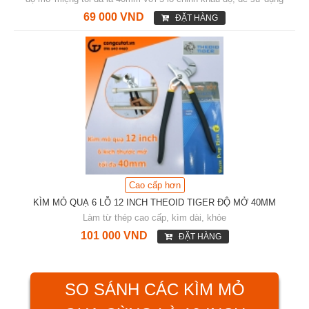
69 000 VND
ĐẶT HÀNG
Cao cấp hơn
KÌM MỎ QUẠ 6 LỖ 12 INCH THEOID TIGER ĐỘ MỞ 40MM
Làm từ thép cao cấp, kìm dài, khỏe
101 000 VND
ĐẶT HÀNG
SO SÁNH CÁC KÌM MỎ