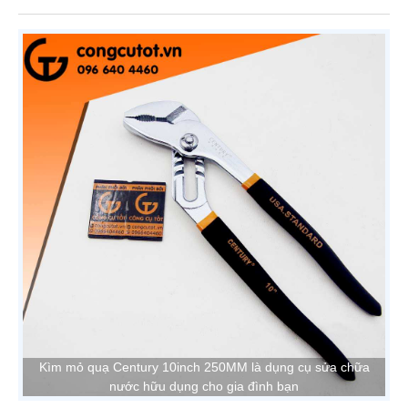
Kìm mỏ quạ Century 10inch 250MM là dụng cụ sửa chữa
nước hữu dụng cho gia đình bạn