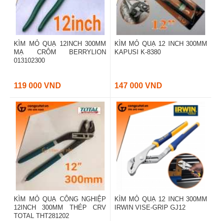
KÌM MỎ QUẠ 12INCH 300MM
KÌM MỎ QUẠ 12 INCH 300MM
MẠ CRÔM BERRYLION
KAPUSI K-8380
013102300
119 000 VND
147 000 VND
KÌM MỎ QUẠ CÔNG NGHIỆP
KÌM MỎ QUẠ 12 INCH 300MM
12INCH 300MM THÉP CRV
IRWIN VISE-GRIP GJ12
TOTAL THT281202