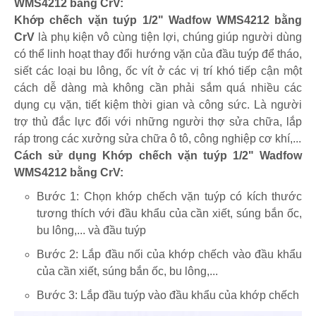
WMS4212 bằng CrV:
Khớp chếch vặn tuýp 1/2" Wadfow WMS4212 bằng
CrV
là phụ kiện vô cùng tiện lợi, chúng giúp người dùng
có thể linh hoạt thay đổi hướng vặn của đầu tuýp để tháo,
siết các loại bu lông, ốc vít ở các vị trí khó tiếp cận một
cách dễ dàng mà không cần phải sắm quá nhiều các
dụng cụ vặn, tiết kiệm thời gian và công sức. Là người
trợ thủ đắc lực đối với những người thợ sửa chữa, lắp
ráp trong các xưởng sửa chữa ô tô, công nghiệp cơ khí,...
Cách sử dụng Khớp chếch vặn tuýp 1/2" Wadfow
WMS4212 bằng CrV:
Bước 1: Chọn khớp chếch vặn tuýp có kích thước
tương thích với đầu khẩu của cần xiết, súng bắn ốc,
bu lông,... và đầu tuýp
Bước 2: Lắp đầu nối của khớp chếch vào đầu khẩu
của cần xiết, súng bắn ốc, bu lông,...
Bước 3: Lắp đầu tuýp vào đầu khẩu của khớp chếch