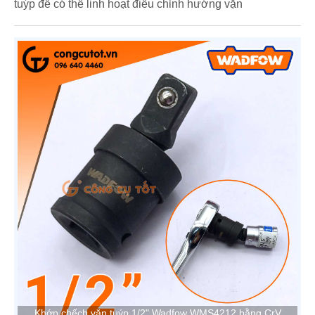
tuýp để có thể linh hoạt điều chỉnh hướng vặn
Khớp chếch vặn tuýp 1/2" Wadfow WMS4212 bằng CrV