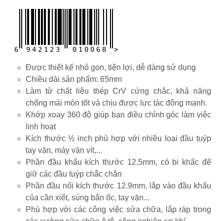
6
9
4
2
1
2
3
0
1
0
0
6
8
>
Được thiết kế nhỏ gọn, tiện lợi, dễ dàng sử dụng
Chiều dài sản phẩm: 65mm
Làm từ chất liệu thép CrV cứng chắc, khả năng
chống mài mòn tốt và chịu được lực tác động mạnh.
Khớp xoay 360 độ giúp bạn điều chỉnh góc làm việc
linh hoạt
Kích thước ½ inch phù hợp với nhiều loại đầu tuýp
tay vặn, máy vặn vít,...
Phần đầu khẩu kích thước 12.5mm, có bi khấc để
giữ các đầu tuýp chắc chắn
Phần đầu nối kích thước 12.9mm, lắp vào đầu khẩu
của cần xiết, súng bắn ốc, tay vặn...
Phù hợp với các công việc sửa chữa, lắp ráp trong