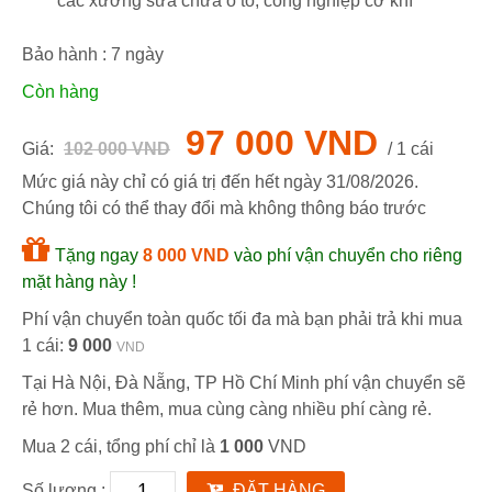
các xưởng sửa chữa ô tô, công nghiệp cơ khí
Bảo hành :
7
ngày
Còn hàng
97 000 VND
Giá:
102 000 VND
/ 1 cái
Mức giá này chỉ có giá trị đến hết ngày
31/08/2026
.
Chúng tôi có thể thay đổi mà không thông báo trước
Tặng ngay
8 000 VND
vào phí vận chuyển cho riêng
mặt hàng này !
Phí vận chuyển toàn quốc tối đa mà bạn phải trả khi mua
1 cái:
9 000
VND
Tại Hà Nội, Đà Nẵng, TP Hồ Chí Minh phí vận chuyển sẽ
rẻ hơn. Mua thêm, mua cùng càng nhiều phí càng rẻ.
Mua 2 cái, tổng phí chỉ là
1 000
VND
Số lượng :
ĐẶT HÀNG