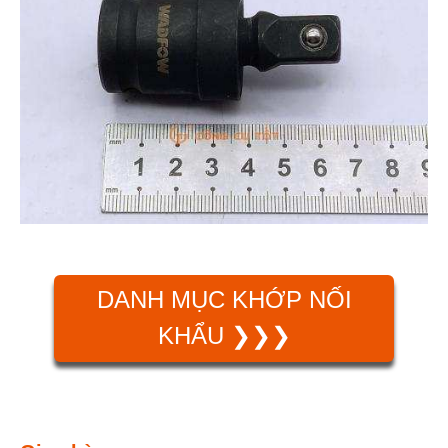
DANH MỤC KHỚP NỐI
KHẨU ❯❯❯