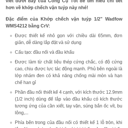
viết dưới đây của Công Cụ Tốt để tìm hiểu chi tiết
hơn về khớp chếch vặn tuýp này nhé!
Đặc điểm của Khớp chếch vặn tuýp 1/2" Wadfow
WMS4212 bằng CrV:
Được thiết kế nhỏ gọn với chiều dài 65mm, đơn
giản, dễ dàng lắp đặt và sử dụng
Cấu tạo: đầu nối và đầu khẩu
Được làm từ chất liệu thép cứng chắc, có độ cứng
cao, chịu được lực tác động mạnh. Phủ bên ngoài là
lớp nhám đen có khả năng chống mài mòn và hạn
chế han gỉ
Phần đầu nối thiết kế 4 cạnh, với kích thước 12.9mm
(1/2 inch) dùng để lắp vào đầu khẩu có kích thước
tương ứng của cần xiết, tay vặn, súng bắn ốc vít, bu
lông,...
Phía bên trong của đầu nối có thiết kế 1 lỗ tròn, khi