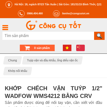
Hà Nội: 18, ngách 87/23 Tân Xuân | Sài Gòn: 181/31/15 Bình Thới, Q11
0966.404.460
lienhe@congcutot.vn
0 sản phẩm
Chung
Tuýp vặn và đầu khẩu, ống điếu vặn ốc
Khớp nối khẩu
KHỚP CHẾCH VẶN TUÝP 1/2"
WADFOW WMS4212 BẰNG CRV
Sản phẩm được dùng để nối tay vặn, cần xiết với đầu