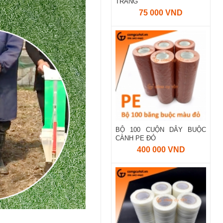
TRẮNG
75 000 VND
BỘ 100 CUỘN DÂY BUỘC
CÀNH PE ĐỎ
400 000 VND