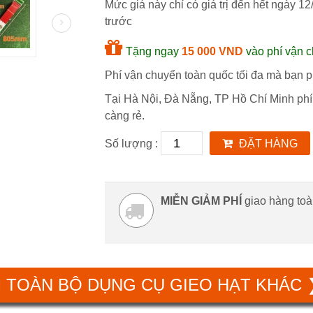
Mức giá này chỉ có giá trị đến hết ngày
12
trước
Tặng ngay
15 000 VND
vào phí vận c
Phí vận chuyển toàn quốc tối đa mà bạn ph
Tại Hà Nội, Đà Nẵng, TP Hồ Chí Minh phí
càng rẻ.
Số lượng :
ĐẶT HÀNG
MIỄN GIẢM PHÍ
giao hàng to
 TOÀN BỘ DỤNG CỤ GIEO HẠT KHÁC