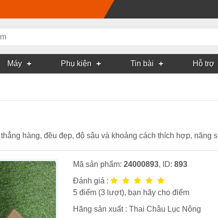
Máy
Phụ kiện
Tin bài
Hỗ trợ
t thẳng hàng, đều đẹp, độ sâu và khoảng cách thích hợp, năng s
Mã sản phẩm:
24000893
, ID:
893
Đánh giá :
5
điểm (
3
lượt), bạn hãy cho điểm
Hãng sản xuất :
Thai Châu Lục Nông