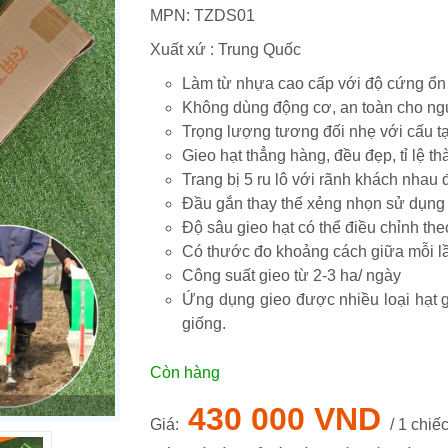
MPN:
TZDS01
Xuất xứ : Trung Quốc
Làm từ nhựa cao cấp với độ cứng ổn đ
Không dùng động cơ, an toàn cho n
Trọng lượng tương đối nhẹ với cấu 
Gieo hạt thẳng hàng, đều đẹp, tỉ lệ t
Trang bị 5 ru lô với rãnh khách nhau
Đầu gắn thay thế xẻng nhọn sử dụng 
Độ sâu gieo hạt có thể điều chỉnh the
Có thước đo khoảng cách giữa mỗi lầ
Công suất gieo từ 2-3 ha/ ngày
Ứng dụng gieo được nhiều loại hạt giống như: hướng dương, lúa, ngô, đâu, hạt cả các loại cây
giống.
Còn hàng
430 000 VND
Giá:
/ 1 chiế