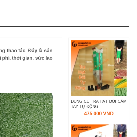
ng thao tác. Đây là sản
phí, thời gian, sức lao
DỤNG CỤ TRA HẠT ĐÔI CẦM
TAY TỰ ĐỘNG
475 000 VND