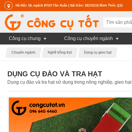
Hà Nội: 18, ngách 87/23 Tân Xuân | Sài Gòn: 181/31/15 Bình Thới, Q11
Công cụ chung
Công cụ chuyên ngành
Chuyên ngành
Nghề trồng trọt
Dụng cụ gieo hạt
DỤNG CỤ ĐÀO VÀ TRA HẠT
Dụng cụ đào và tra hạt sử dụng trong nông nghiệp, gieo hạ