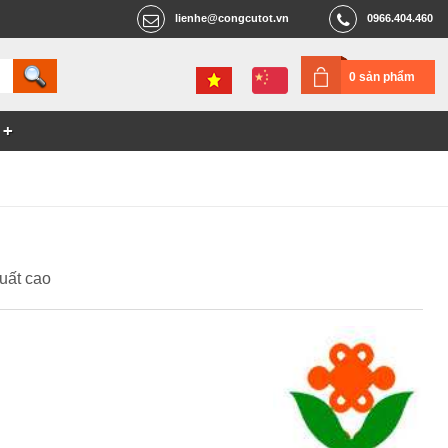
lienhe@congcutot.vn
0966.404.460
0 sản phẩm
uất cao