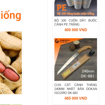
BỘ 100 CUỘN DÂY BUỘC
CÀNH PE TRẮNG
400 000 VND
CƯA CẮT CÀNH THẲNG
240MM NHẬT BẢN DOKAN
ISOJIRO DK-681
465 000 VND