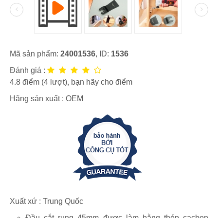
Mã sản phẩm:
24001536
, ID:
1536
Đánh giá :
4.8
điểm (
4
lượt), bạn hãy cho điểm
Hãng sản xuất :
OEM
Xuất xứ : Trung Quốc
Đầu cắt rung 45mm được làm bằng thép cacbon