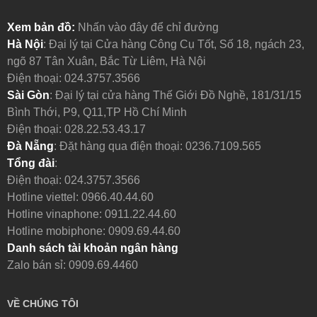
Xem bản đồ:
Nhấn vào đây để chỉ đường
Hà Nội
: Đại lý tại Cửa hàng Công Cụ Tốt, Số 18, ngách 23,
ngõ 87 Tân Xuân, Bắc Từ Liêm, Hà Nội
Điện thoại:
024.3757.3566
Sài Gòn
: Đại lý tại cửa hàng Thế Giới Đồ Nghề, 181/31/15
Bình Thới, P9, Q11,TP Hồ Chí Minh
Điện thoại:
028.22.53.43.17
Đà Nẵng
: Đặt hàng qua điện thoại:
0236.7109.565
Tổng đài
:
Điện thoại:
024.3757.3566
Hotline viettel:
0966.40.44.60
Hotline vinaphone:
0911.22.44.60
Hotline mobiphone:
0909.69.44.60
Danh sách tài khoản ngân hàng
Zalo bán sỉ: 0909.69.4460
VỀ CHÚNG TÔI