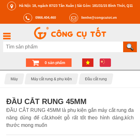
Hà Nội: 18, ngách 87/23 Tân Xuân | Sài Gòn: 181/31/15 Bình Thới, Q11
0966.404.460
lienhe@congcutot.vn
0 sản phẩm
Máy
Máy cắt rung & phụ kiện
Đầu cắt rung
ĐẦU CẮT RUNG 45MM
ĐẦU CẮT RUNG 45MM là phụ kiện gắn máy cắt rung đa
năng dùng để cắt,khoét gỗ rất tốt theo hình dáng,kích
thước mong muốn