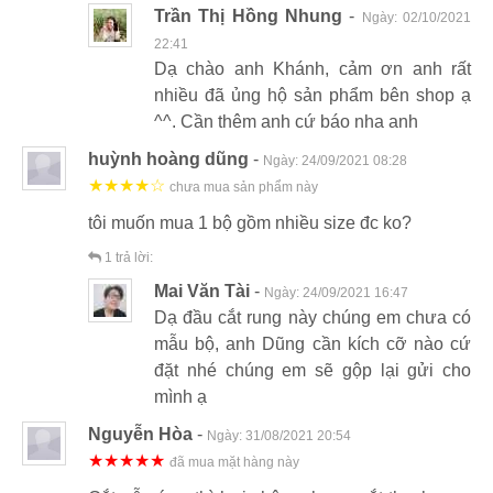
Trần Thị Hồng Nhung
-
Ngày:
02/10/2021
22:41
Dạ chào anh Khánh, cảm ơn anh rất
nhiều đã ủng hộ sản phẩm bên shop ạ
^^. Cần thêm anh cứ báo nha anh
huỳnh hoàng dũng
-
Ngày:
24/09/2021 08:28
★★★★☆
chưa mua sản phẩm này
tôi muốn mua 1 bộ gồm nhiều size đc ko?
1
trả lời:
Mai Văn Tài
-
Ngày:
24/09/2021 16:47
Dạ đầu cắt rung này chúng em chưa có
mẫu bộ, anh Dũng cần kích cỡ nào cứ
đặt nhé chúng em sẽ gộp lại gửi cho
mình ạ
Nguyễn Hòa
-
Ngày:
31/08/2021 20:54
★★★★★
đã mua mặt hàng này