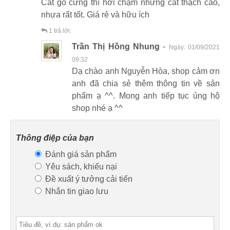
Cắt gỗ cứng thì hơi chậm nhưng cắt thạch cao,
nhựa rất tốt. Giá rẻ và hữu ích
1
trả lời:
Trần Thị Hồng Nhung
-
Ngày:
01/09/2021
09:32
Dạ chào anh Nguyễn Hòa, shop cảm ơn
anh đã chia sẻ thêm thông tin về sản
phẩm ạ ^^. Mong anh tiếp tục ủng hộ
shop nhé ạ ^^
Thông điệp của bạn
Đánh giá sản phẩm
Yêu sách, khiếu nại
Đề xuất ý tưởng cải tiến
Nhắn tin giao lưu