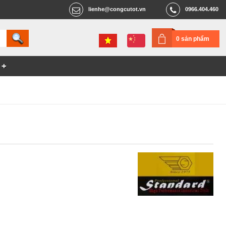
lienhe@congcutot.vn
0966.404.460
0 sản phẩm