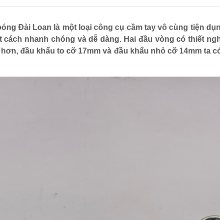
óng Đài Loan là một loại công cụ cầm tay vô cùng tiện dụn
t cách nhanh chóng và dễ dàng. Hai đầu vòng có thiết ngh
g hơn, đầu khẩu to cỡ 17mm và đầu khẩu nhỏ cỡ 14mm ta có