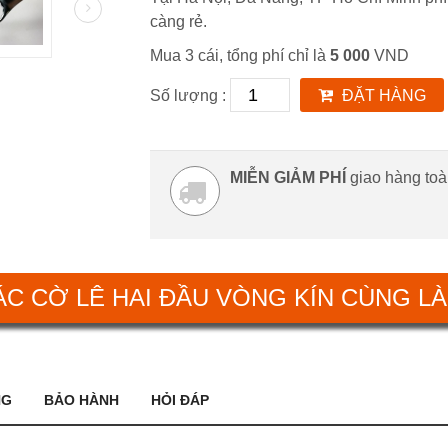
càng rẻ.
Mua 3 cái, tổng phí chỉ là
5 000
VND
Số lượng :
ĐẶT HÀNG
MIỄN GIẢM PHÍ
giao hàng to
C CỜ LÊ HAI ĐẦU VÒNG KÍN CÙNG L
NG
BẢO HÀNH
HỎI ĐÁP