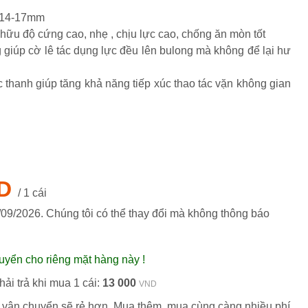
h 14-17mm
ở hữu độ cứng cao, nhẹ , chịu lực cao, chống ăn mòn tốt
D
/ 1 cái
/09/2026
. Chúng tôi có thể thay đổi mà không thông báo
uyển cho riêng mặt hàng này !
ải trả khi mua 1 cái:
13 000
VND
 vận chuyển sẽ rẻ hơn. Mua thêm, mua cùng càng nhiều phí