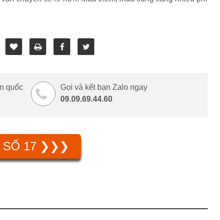
àn quốc
Gọi và kết bạn Zalo ngay
09.09.69.44.60
À SỐ 17 ❯❯❯