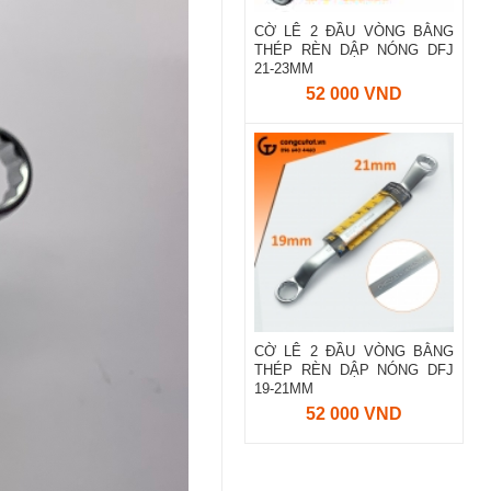
CỜ LÊ 2 ĐẦU VÒNG BẰNG
THÉP RÈN DẬP NÓNG DFJ
21-23MM
52 000 VND
CỜ LÊ 2 ĐẦU VÒNG BẰNG
THÉP RÈN DẬP NÓNG DFJ
19-21MM
52 000 VND