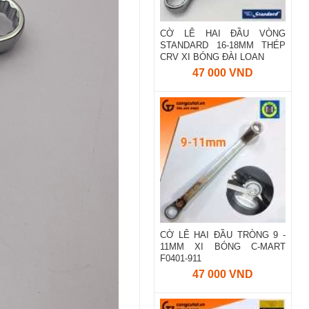
CỜ LÊ HAI ĐẦU VÒNG
STANDARD 16-18MM THÉP
CRV XI BÓNG ĐÀI LOAN
47 000 VND
CỜ LÊ HAI ĐẦU TRÒNG 9 -
11MM XI BÓNG C-MART
F0401-911
47 000 VND