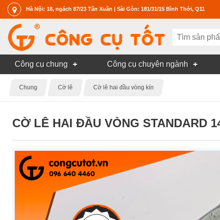
Hà Nội: 18, ngách 87/23 Tân Xuân | Sài Gòn: 181/31/15 Bình Thới, Q11
Công cụ chung
Công cụ chuyên ngành
Chung
Cờ lê
Cờ lê hai đầu vòng kín
CỜ LÊ HAI ĐẦU VÒNG STANDARD 1