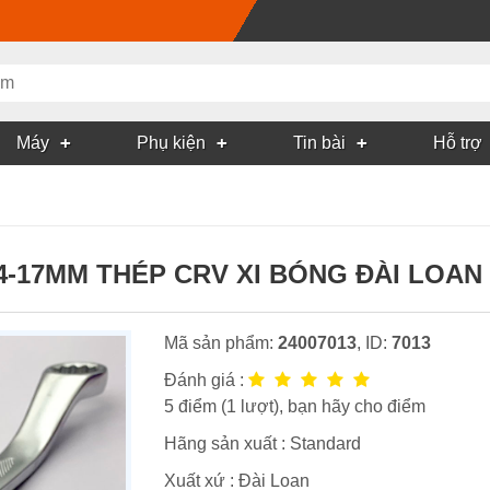
Máy
Phụ kiện
Tin bài
Hỗ trợ
4-17MM THÉP CRV XI BÓNG ĐÀI LOAN
Mã sản phẩm:
24007013
, ID:
7013
Đánh giá :
5
điểm (
1
lượt), bạn hãy cho điểm
Hãng sản xuất :
Standard
Xuất xứ : Đài Loan