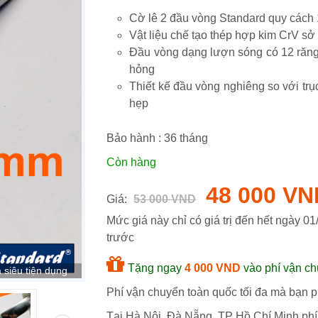
Cờ lê 2 đầu vòng Standard quy các
Vật liệu chế tạo thép hợp kim CrV s
Đầu vòng dạng lượn sóng có 12 răng giúp cờ lê tác dụng lực đều lên bulong mà không để lại hư
hỏng
Thiết kế đầu vòng nghiêng so với trục thanh giúp tăng khả năng tiếp xúc thao tác vặn không gian
hẹp
Bảo hành :
36
tháng
Còn hàng
48 000 VN
Giá:
53 000 VND
Mức giá này chỉ có giá trị đến hết ngày
01
trước
Tặng ngay
4 000 VND
vào phí vận ch
siêu tiện dụng
Phí vận chuyển toàn quốc tối đa mà bạn ph
Tại Hà Nội, Đà Nẵng, TP Hồ Chí Minh phí