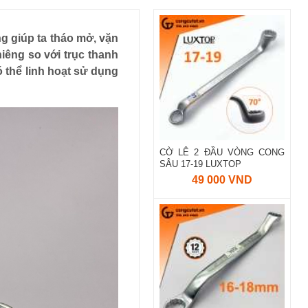
g giúp ta tháo mở, vặn
iêng so với trục thanh
 thể linh hoạt sử dụng
CỜ LÊ 2 ĐẦU VÒNG CONG
SÂU 17-19 LUXTOP
49 000 VND