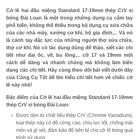
Cờ lê hai đầu miệng Standard 17-19mm thép CrV xi
bóng Đài Loan là một trong những dụng cụ cầm tay
phổ biến, không thể thiếu trong bộ dụng cụ sửa chữa
của các nhà máy, xưởng cơ khí, hộ gia đình,... Và nó
là cánh tay đắc lực của những người thợ sửa chữa,
thợ cơ khí. Nó có tác dụng dùng để tháo, siết các chi
tiết như đai ốc, vít, bu lông,... cỡ 17 và 19mm một
cách dễ dàng và nhanh chóng mà không làm biến
dạng các chi tiết. Hãy cùng theo dõi bài viết dưới đây
của Công Cụ Tốt để tìm hiểu chi tiết hơn về chiếc cờ
lê này nhé!
Đặc điểm của Cờ lê hai đầu miệng Standard 17-19mm
thép CrV xi bóng Đài Loan:
Được làm từ chất liệu thép CrV (Chrome Vanadium),
loại thép này có độ cứng cao, chịu lực tốt, chống mài
mòn và gỉ sét, đảm bảo độ bền bỉ cho cờ lê trong quá
trình sử dụng