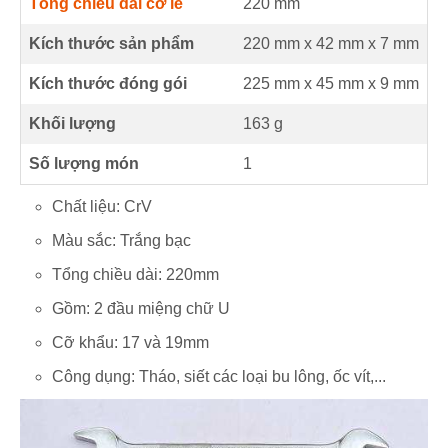
Tổng chiều dài cờ lê
220
mm
Kích thước sản phẩm
220 mm
x
42 mm
x
7 mm
Kích thước đóng gói
225 mm x 45 mm x 9 mm
Khối lượng
163 g
Số lượng món
1
Chất liệu: CrV
Màu sắc: Trắng bạc
Tổng chiều dài: 220mm
Gồm: 2 đầu miệng chữ U
Cỡ khẩu: 17 và 19mm
Công dụng: Tháo, siết các loại bu lông, ốc vít,...