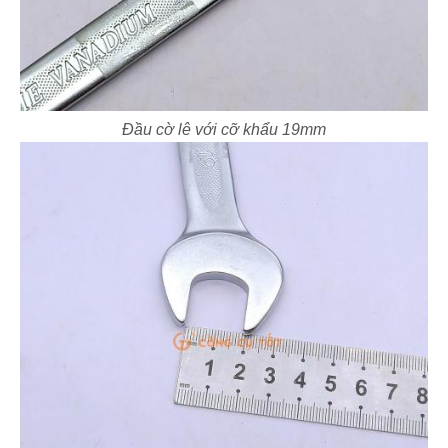
Đầu cờ lê với cỡ khẩu 19mm