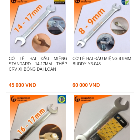
CỜ LÊ HAI ĐẦU MIỆNG
CỜ LÊ HAI ĐẦU MIỆNG 8-9MM
STANDARD 14-17MM THÉP
BUDDY Y3-048
CRV XI BÓNG ĐÀI LOAN
45 000 VND
60 000 VND