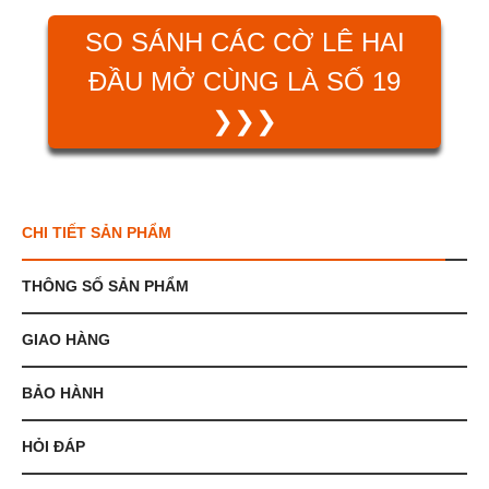
SO SÁNH CÁC CỜ LÊ HAI
ĐẦU MỞ CÙNG LÀ SỐ 19
❯❯❯
CHI TIẾT SẢN PHẨM
THÔNG SỐ SẢN PHẨM
GIAO HÀNG
BẢO HÀNH
HỎI ĐÁP