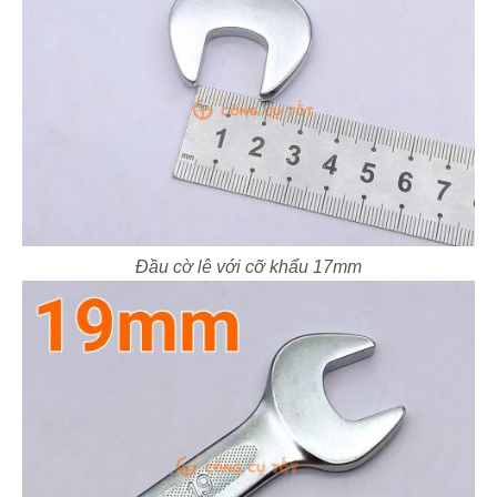
Đầu cờ lê với cỡ khẩu 17mm