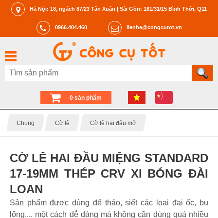
Hà Nội: 18, ngách 87/23 Tân Xuân | Sài Gòn: 181/31/15 Bình Thới, Q11
0966.404.460
lienhe@congcutot.vn
0 sản phẩm
Chung
Cờ lê
Cờ lê hai đầu mở
CỜ LÊ HAI ĐẦU MIỆNG STANDARD
17-19MM THÉP CRV XI BÓNG ĐÀI
LOAN
Sản phẩm được dùng để tháo, siết các loại đai ốc, bu
lông,... một cách dễ dàng mà không cần dùng quá nhiều