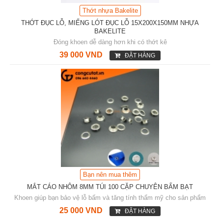
Thớt nhựa Bakelite
THỚT ĐỤC LỖ, MIẾNG LÓT ĐỤC LỖ 15X200X150MM NHỰA
BAKELITE
Đóng khoen dễ dàng hơn khi có thớt kê
39 000 VND
ĐẶT HÀNG
Bạn nên mua thêm
MẮT CÁO NHÔM 8MM TÚI 100 CẶP CHUYÊN BẤM BẠT
Khoen giúp bạn bảo vệ lỗ bấm và tăng tính thẩm mỹ cho sản phẩm
25 000 VND
ĐẶT HÀNG