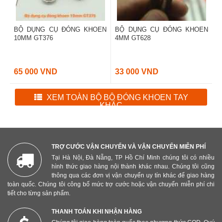
BỘ DỤNG CỤ ĐÓNG KHOEN
BỘ DỤNG CỤ ĐÓNG KHOEN
10MM GT376
4MM GT628
65 000 VND
33 000 VND
XEM TOÀN BỘ BỘ ĐÓNG KHOEN TAY
KHÁC
TRỢ CƯỚC VẬN CHUYỂN VÀ VẬN CHUYỂN MIỄN PHÍ
Tại Hà Nội, Đà Nẵng, TP Hồ Chí Minh chúng tôi có nhiều
hình thức giao hàng nội thành khác nhau. Chúng tôi cũng
thông qua các đơn vị vận chuyển uy tín khác để giao hàng
toàn quốc. Chúng tôi công bố mức trợ cước hoặc vận chuyển miễn phí chi
tiết cho từng sản phẩm.
THANH TOÁN KHI NHẬN HÀNG