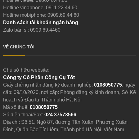
Hotline viettel:
0966.40.44.60
Hotline vinaphone:
0911.22.44.60
Hotline mobiphone:
0909.69.44.60
Danh sách tài khoản ngân hàng
Zalo bán sỉ: 0909.69.4460
VỀ CHÚNG TÔI
Chủ sở hữu website:
Công ty Cổ Phần Công Cụ Tốt
Giấy chứng nhận đăng ký doanh nghiệp:
0108050775
, ngày
cấp: 09/10/2020, nơi cấp: Phòng đăng ký kinh doanh, Sở Kế
hoạch và Đầu tư Thành phố Hà Nội
Mã số thuế:
0108050775
Số điện thoại/Fax:
024.37573566
Địa chỉ: Số 51, Ngõ 87, đường Tân Xuân, Phường Xuân
Đỉnh, Quận Bắc Từ Liêm, Thành phố Hà Nội, Việt Nam