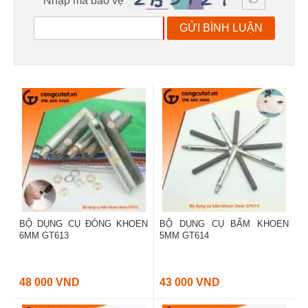
Nhập mã bảo vệ
GỬI BÌNH LUẬN
BỘ DỤNG CỤ ĐÓNG KHOEN
BỘ DỤNG CỤ BẤM KHOEN
6MM GT613
5MM GT614
48 000 VND
43 000 VND