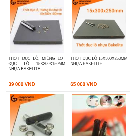
THỚT ĐỤC LỖ, MIẾNG LÓT
THỚT ĐỤC LỖ 15X300X250MM
ĐỤC LỖ 15X200X150MM
NHỰA BAKELITE
NHỰA BAKELITE
39 000 VND
65 000 VND