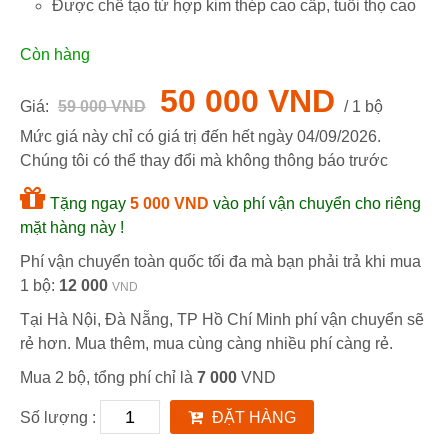
Được chế tạo từ hợp kim thép cao cấp, tuổi thọ cao
Còn hàng
50 000 VND
Giá:
59 000 VND
/ 1 bộ
Mức giá này chỉ có giá trị đến hết ngày
04/09/2026
.
Chúng tôi có thể thay đổi mà không thông báo trước
Tặng ngay
5 000 VND
vào phí vận chuyển cho riêng
mặt hàng này !
Phí vận chuyển toàn quốc tối đa mà bạn phải trả khi mua
1 bộ:
12 000
VND
Tại Hà Nội, Đà Nẵng, TP Hồ Chí Minh phí vận chuyển sẽ
rẻ hơn. Mua thêm, mua cùng càng nhiều phí càng rẻ.
Mua 2 bộ, tổng phí chỉ là
7 000
VND
Số lượng :
ĐẶT HÀNG