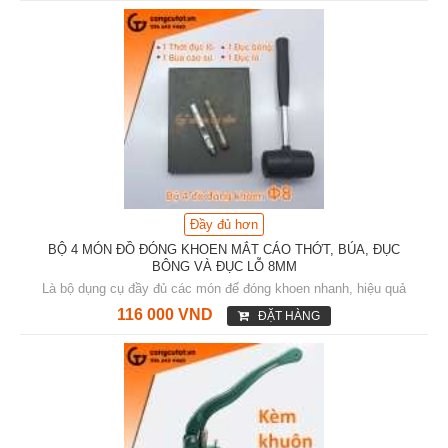
Đầy đủ hơn
BỘ 4 MÓN ĐỒ ĐÓNG KHOEN MẮT CÁO THỚT, BÚA, ĐỤC
BÔNG VÀ ĐỤC LỖ 8MM
Là bộ dụng cụ đầy đủ các món để đóng khoen nhanh, hiệu quả
116 000 VND
ĐẶT HÀNG