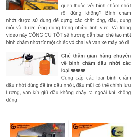
quen thuộc với bình châm nhớt
rồi đúng không? Bình châm
nhớt được sử dụng để đựng các chất lỏng, dầu, dung
môi và được ứng dụng trong nhiều lĩnh vực. Và trong
video này CÔNG CỤ TỐT sẽ hướng dẫn bạn chế tạo một
bình châm nhớt từ một chiếc vỏ chai và van xe máy bỏ đi
Ghé thăm gian hàng chuyên
về bình châm dầu nhớt các
loại ❤️❤️❤️
Cung cấp các loại bình châm
dầu nhớt dùng để tra dầu nhớt, đầu mũi có thể chỉnh lưu
lượng, van kín giũ dầu không chảy ra ngoài khi không
dùng