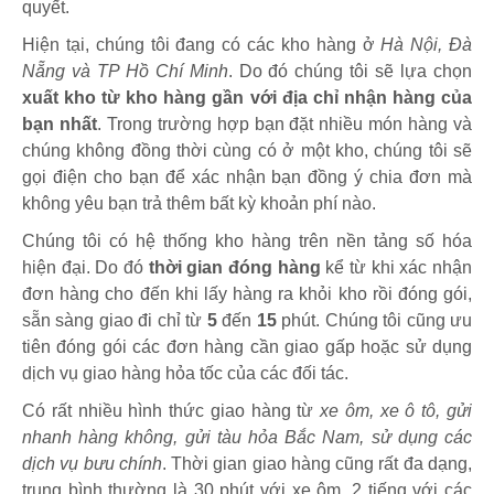
quyết.
Hiện tại, chúng tôi đang có các kho hàng ở
Hà Nội, Đà
Nẵng và TP Hồ Chí Minh
. Do đó chúng tôi sẽ lựa chọn
xuất kho từ kho hàng gần với địa chỉ nhận hàng của
bạn nhất
. Trong trường hợp bạn đặt nhiều món hàng và
chúng không đồng thời cùng có ở một kho, chúng tôi sẽ
gọi điện cho bạn để xác nhận bạn đồng ý chia đơn mà
không yêu bạn trả thêm bất kỳ khoản phí nào.
Chúng tôi có hệ thống kho hàng trên nền tảng số hóa
hiện đại. Do đó
thời gian đóng hàng
kể từ khi xác nhận
đơn hàng cho đến khi lấy hàng ra khỏi kho rồi đóng gói,
sẵn sàng giao đi chỉ từ
5
đến
15
phút
.
Chúng tôi cũng ưu
tiên đóng gói các đơn hàng cần giao gấp hoặc sử dụng
dịch vụ giao hàng hỏa tốc của các đối tác.
Có rất nhiều hình thức giao hàng từ
xe ôm, xe ô tô, gửi
nhanh hàng không, gửi tàu hỏa Bắc Nam, sử dụng các
dịch vụ bưu chính
. Thời gian giao hàng cũng rất đa dạng,
trung bình thường là 30 phút với xe ôm, 2 tiếng với các