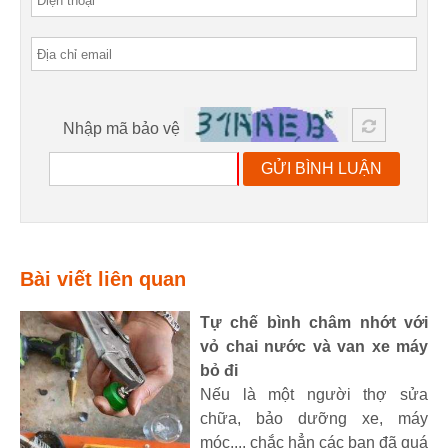
Nhập mã bảo vệ
GỬI BÌNH LUẬN
Bài viết liên quan
Tự chế bình châm nhớt với
vỏ chai nước và van xe máy
bỏ đi
Nếu là một người thợ sửa
chữa, bảo dưỡng xe, máy
móc,... chắc hẳn các bạn đã quá