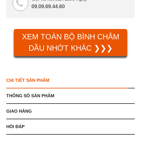
09.09.69.44.60
XEM TOÀN BỘ BÌNH CHÂM
DẦU NHỚT KHÁC ❯❯❯
CHI TIẾT SẢN PHẨM
THÔNG SỐ SẢN PHẨM
GIAO HÀNG
HỎI ĐÁP