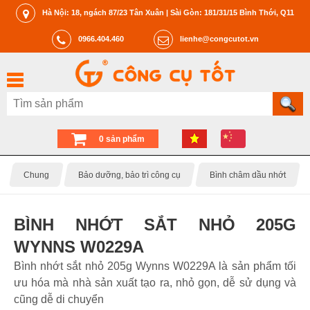
Hà Nội: 18, ngách 87/23 Tân Xuân | Sài Gòn: 181/31/15 Bình Thới, Q11
0966.404.460
lienhe@congcutot.vn
0 sản phẩm
Chung
Bảo dưỡng, bảo trì công cụ
Bình châm dầu nhớt
BÌNH NHỚT SẮT NHỎ 205G
WYNNS W0229A
Bình nhớt sắt nhỏ 205g Wynns W0229A là sản phẩm tối
ưu hóa mà nhà sản xuất tạo ra, nhỏ gọn, dễ sử dụng và
cũng dễ di chuyển