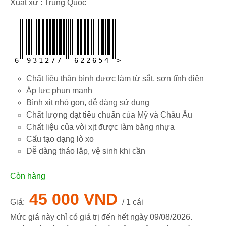
Xuất xứ : Trung Quốc
6
9
3
1
2
7
7
6
2
2
6
5
4
>
Chất liệu thân bình được làm từ sắt, sơn tĩnh điện
Áp lực phun mạnh
Bình xịt nhỏ gọn, dễ dàng sử dụng
Chất lượng đạt tiêu chuẩn của Mỹ và Châu Âu
Chất liệu của vòi xịt được làm bằng nhựa
Cấu tạo dạng lò xo
Dễ dàng tháo lắp, vệ sinh khi cần
Còn hàng
45 000 VND
Giá:
/ 1 cái
Mức giá này chỉ có giá trị đến hết ngày
09/08/2026
.