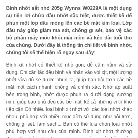
Bình nhớt sắt nhỏ 205g Wynns W0229A là một dụng
cụ tiện lợi chứa dầu nhớt đặc biệt, được thiết kế để
phun một lớp dầu mỏng lên các bề mặt kim loại. Lớp
dầu này giúp giảm ma sát, chống gỉ sét, bảo vệ các
bộ phận máy móc khỏi mài mòn và kéo dài tuổi thọ
của chúng. Dưới đây là thông tin chi tiết về bình nhớt,
chúng tôi sẽ thể hiện rõ ngay sau đây:
Bình xịt nhớt có thiết kế nhỏ gọn, dễ cầm nắm và sử
dụng. Chỉ cần lắc đều bình và nhấn vào vòi xịt, một lượng
nhớt vừa đủ sẽ được phun ra, giúp bạn bôi trơn các bề
mặt một cách nhanh chóng và chính xác. Nhờ áp suất
bên trong bình, nhớt được phun ra dưới dạng sương
mịn, giúp bao phủ đều các bề mặt, kể cả những vị trí khó
tiếp cận.Có nhiều loại bình xịt nhớt với các loại nhớt khác
nhau, phù hợp với nhiều mục đích sử dụng như bôi trơn,
chống gỉ sét, làm sạch... Bạn có thể lựa chọn loại nhớt
phù hợp với nhu cầu của mình. Bình xịt nhớt thường