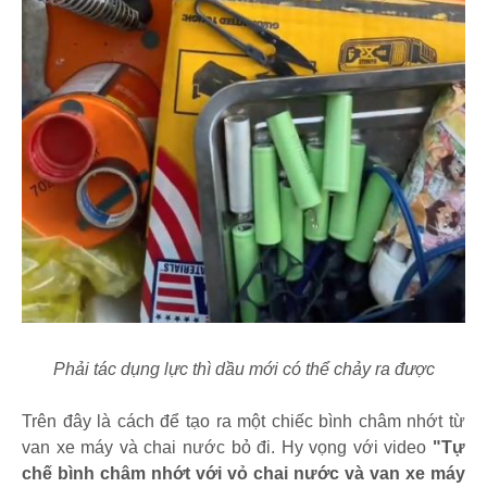
Phải tác dụng lực thì dầu mới có thể chảy ra được
Trên đây là cách để tạo ra một chiếc bình châm nhớt từ
van xe máy và chai nước bỏ đi. Hy vọng với video
"Tự
chế bình châm nhớt với vỏ chai nước và van xe máy