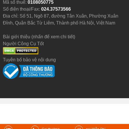
Mã số thuế:
0108050775
Số điện thoại/Fax:
024.37573566
Địa chỉ: Số 51, Ngõ 87, đường Tân Xuân, Phường Xuân
Đỉnh, Quận Bắc Từ Liêm, Thành phố Hà Nội, Việt Nam
Bài giới thiệu (nhấn để xem chi tiết)
Người Công Cụ Tốt
Tuyên bố bảo vệ nội dung