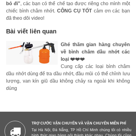
bỏ đi"
, các bạn có thể chế tạo được riêng cho mình một
chiếc bình châm nhớt.
CÔNG CỤ TỐT
cảm ơn các bạn
đã theo dõi video!
Bài viết liên quan
Ghé thăm gian hàng chuyên
về bình châm dầu nhớt các
loại ❤️❤️❤️
Cung cấp các loại bình châm
dầu nhớt dùng để tra dầu nhớt, đầu mũi có thể chỉnh lưu
lượng, van kín giũ dầu không chảy ra ngoài khi không
dùng
TRỢ CƯỚC VẬN CHUYỂN VÀ VẬN CHUYỂN MIỄN PHÍ
Tại Hà Nội, Đà Nẵng, TP Hồ Chí Minh chúng tôi có nhiều
hình thức giao hàng nội thành khác nhau. Chúng tôi cũng