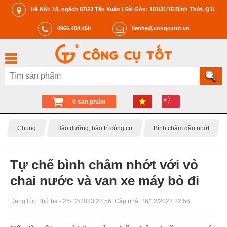
Hà Nội: 18, ngách 87/23 Tân Xuân | Sài Gòn: 181/31/15 Bình Thới, Q11
0966.404.460
lienhe@congcutot.vn
0 sản phẩm
Chung
Bảo dưỡng, bảo trì công cụ
Bình châm dầu nhớt
Tự chế bình châm nhớt với vỏ
chai nước và van xe máy bỏ đi
Đăng lúc:
Thứ ba - 26/12/2023 22:56
, Cập nhật
26/12/2023 22:56