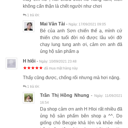
không cẩn thận là chết người như chơi
1
trả lời:
Mai Văn Tài
-
Ngày:
17/09/2021 09:05
Bé của anh Sơn chiến thế ạ, mình cứ
thiến cho tuổi đời nó được lâu với đỡ
chạy lung tung anh ơi, cảm ơn anh đã
ủng hộ sản phẩm ạ
H hlôi
-
Ngày:
10/09/2021 23:48
★★★★★
đã mua mặt hàng này
Thấy cũng được, chống rối nhưng mà hơi nặng.
1
trả lời:
Trần Thị Hồng Nhung
-
Ngày:
11/09/2021
16:54
Dạ shop cảm ơn anh H Hloi rất nhiều đã
ủng hộ sản phẩm bên shop ạ ^^. Do
giống chó Becgie khá lớn và khỏe nên