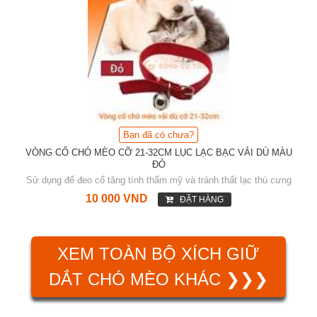
Bạn đã có chưa?
VÒNG CỔ CHÓ MÈO CỠ 21-32CM LỤC LẠC BẠC VẢI DÙ MÀU
ĐỎ
Sử dụng để đeo cổ tăng tính thẩm mỹ và tránh thất lạc thú cưng
10 000 VND
ĐẶT HÀNG
XEM TOÀN BỘ XÍCH GIỮ
DẮT CHÓ MÈO KHÁC ❯❯❯