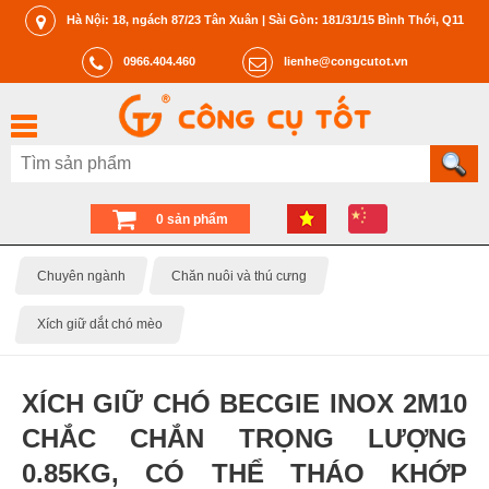
Hà Nội: 18, ngách 87/23 Tân Xuân | Sài Gòn: 181/31/15 Bình Thới, Q11
0966.404.460
lienhe@congcutot.vn
0 sản phẩm
Chuyên ngành
Chăn nuôi và thú cưng
Xích giữ dắt chó mèo
XÍCH GIỮ CHÓ BECGIE INOX 2M10
CHẮC CHẮN TRỌNG LƯỢNG
0.85KG, CÓ THỂ THÁO KHỚP