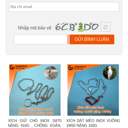
Nhập mã bảo vệ
GỬI BÌNH LUẬN
XÍCH GIỮ CHÓ INOX 1M70
XÍCH DẮT MÈO INOX VUÔNG
NẶNG 410G , CHỐNG XOẮN,
1M50 NẶNG 160G