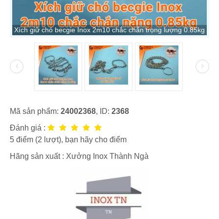
Xích giữ chó becgie Inox 2m10 chắc chắn trọng lượng 0.85kg
Mã sản phẩm:
24002368
, ID:
2368
Đánh giá :
5
điểm (
2
lượt), bạn hãy cho điểm
Hãng sản xuất :
Xưởng Inox Thành Ngà