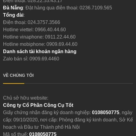
Điện thoại:
028.22.53.43.17
Đà Nẵng
: Đặt hàng qua điện thoại:
0236.7109.565
Tổng đài
:
Điện thoại:
024.3757.3566
Hotline viettel:
0966.40.44.60
Hotline vinaphone:
0911.22.44.60
Hotline mobiphone:
0909.69.44.60
Danh sách tài khoản ngân hàng
Zalo bán sỉ: 0909.69.4460
VỀ CHÚNG TÔI
Chủ sở hữu website:
Công ty Cổ Phần Công Cụ Tốt
Giấy chứng nhận đăng ký doanh nghiệp:
0108050775
, ngày
cấp: 09/10/2020, nơi cấp: Phòng đăng ký kinh doanh, Sở Kế
hoạch và Đầu tư Thành phố Hà Nội
Mã số thuế:
0108050775