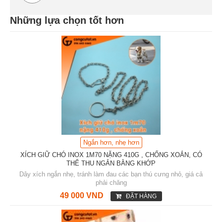
Những lựa chọn tốt hơn
Ngắn hơn, nhẹ hơn
XÍCH GIỮ CHÓ INOX 1M70 NẶNG 410G , CHỐNG XOẮN, CÓ
THỂ THU NGẮN BẰNG KHỚP
Dây xích ngắn nhẹ, tránh làm đau các bạn thú cưng nhỏ, giá cả
phải chăng
49 000 VND
ĐẶT HÀNG