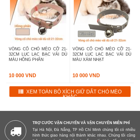
VÒNG CỔ CHÓ MÈO CỠ 21-
VÒNG CỔ CHÓ MÈO CỠ 21-
32CM LỤC LẠC BẠC VẢI DÙ
32CM LỤC LẠC BẠC VẢI DÙ
MÀU HỒNG PHẤN
MÀU XÁM NHẠT
10 000 VND
10 000 VND
XEM TOÀN BỘ XÍCH GIỮ DẮT CHÓ MÈO
KHÁC
TRỢ CƯỚC VẬN CHUYỂN VÀ VẬN CHUYỂN MIỄN PHÍ
Tại Hà Nội, Đà Nẵng, TP Hồ Chí Minh chúng tôi có nhiều
hình thức giao hàng nội thành khác nhau. Chúng tôi cũng