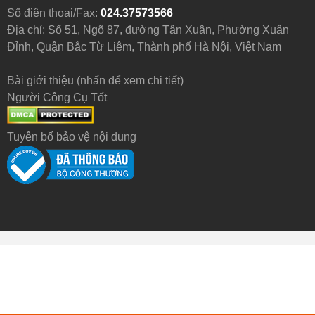
Số điện thoại/Fax:
024.37573566
Địa chỉ: Số 51, Ngõ 87, đường Tân Xuân, Phường Xuân
Đỉnh, Quận Bắc Từ Liêm, Thành phố Hà Nội, Việt Nam
Bài giới thiệu (nhấn để xem chi tiết)
Người Công Cụ Tốt
Tuyên bố bảo vệ nội dung