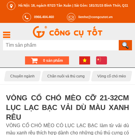
Hà Nội: 18, ngách 87/23 Tân Xuân | Sài Gòn: 181/31/15 Bình Thới, Q11
0966.404.460
lienhe@congcutot.vn
0 sản phẩm
Chuyên ngành
Chăn nuôi và thú cưng
Vòng cổ chó mèo
VÒNG CỔ CHÓ MÈO CỠ 21-32CM
LỤC LẠC BẠC VẢI DÙ MÀU XANH
RÊU
VÒNG CỔ CHÓ MÈO CÓ LỤC LẠC BẠC làm từ vải dù
màu xanh rêu thích hợp dành cho những chú thú cưng có