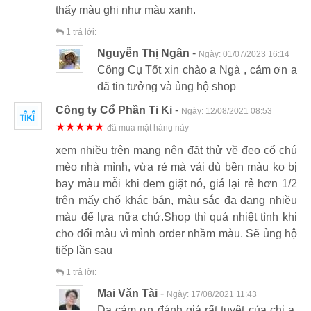
thấy màu ghi như màu xanh.
1
trả lời:
Nguyễn Thị Ngân
-
Ngày:
01/07/2023 16:14
Công Cụ Tốt xin chào a Ngà , cảm ơn a
đã tin tưởng và ủng hộ shop
Công ty Cổ Phần Ti Ki
-
Ngày:
12/08/2021 08:53
★★★★★
đã mua mặt hàng này
xem nhiều trên mạng nên đặt thử về đeo cổ chú
mèo nhà mình, vừa rẻ mà vải dù bền màu ko bị
bay màu mỗi khi đem giặt nó, giá lại rẻ hơn 1/2
trên mấy chổ khác bán, màu sắc đa dạng nhiều
màu để lựa nữa chứ.Shop thì quá nhiệt tình khi
cho đổi màu vì mình order nhầm màu. Sẽ ủng hộ
tiếp lần sau
1
trả lời:
Mai Văn Tài
-
Ngày:
17/08/2021 11:43
Dạ cảm ơn đánh giá rất tuyệt của chị ạ,