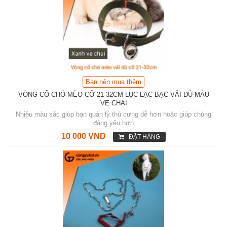
Bạn nên mua thêm
VÒNG CỔ CHÓ MÈO CỠ 21-32CM LỤC LẠC BẠC VẢI DÙ MÀU
VE CHAI
Nhiều màu sắc giúp bạn quản lý thú cưng dễ hơn hoặc giúp chúng
đáng yêu hơn
10 000 VND
ĐẶT HÀNG