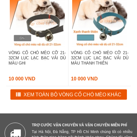
VÒNG CỔ CHÓ MÈO CỠ 21-
VÒNG CỔ CHÓ MÈO CỠ 21-
32CM LỤC LẠC BẠC VẢI DÙ
32CM LỤC LẠC BẠC VẢI DÙ
MÀU GHI
MÀU THANH THIÊN
10 000 VND
10 000 VND
XEM TOÀN BỘ VÒNG CỔ CHÓ MÈO KHÁC
TRỢ CƯỚC VẬN CHUYỂN VÀ VẬN CHUYỂN MIỄN PHÍ
Tại Hà Nội, Đà Nẵng, TP Hồ Chí Minh chúng tôi có nhiều