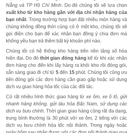
Nẵng và TP Hồ Chí Minh
. Do đó chúng tôi sẽ lựa chọn
xuất kho từ kho hàng gần với địa chỉ nhận hàng của
bạn nhất
. Trong trường hợp bạn đặt nhiều món hàng và
chúng không đồng thời cùng có ở một kho, chúng tôi sẽ
gọi điện cho bạn để xác nhận bạn đồng ý chia đơn mà
không yêu bạn trả thêm bất kỳ khoản phí nào.
Chúng tôi có hệ thống kho hàng trên nền tảng số hóa
hiện đại. Do đó
thời gian đóng hàng
kể từ khi xác nhận
đơn hàng cho đến khi lấy hàng ra khỏi kho rồi đóng gói,
sẵn sàng giao đi chỉ từ
5
đến
15
phút
.
Chúng tôi cũng ưu
tiên đóng gói các đơn hàng cần giao gấp hoặc sử dụng
dịch vụ giao hàng hỏa tốc của các đối tác.
Có rất nhiều hình thức giao hàng từ
xe ôm, xe ô tô, gửi
nhanh hàng không, gửi tàu hỏa Bắc Nam, sử dụng các
dịch vụ bưu chính
. Thời gian giao hàng cũng rất đa dạng,
trung bình thường là 30 phút với xe ôm, 2 tiếng với các
dịch vụ bưu chính hỏa tốc nội thành. Trong ngày hoặc
ngày hôm sau nhận được với các đơn nội thành giao qua