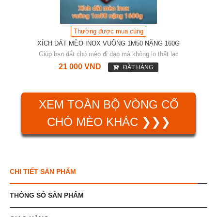
Thường được mua cùng
XÍCH DẮT MÈO INOX VUÔNG 1M50 NẶNG 160G
Giúp bạn dắt chó mèo đi dạo mà không lo thất lạc
21 000 VND
ĐẶT HÀNG
XEM TOÀN BỘ VÒNG CỔ
CHÓ MÈO KHÁC ❯❯❯
CHI TIẾT SẢN PHẨM
THÔNG SỐ SẢN PHẨM