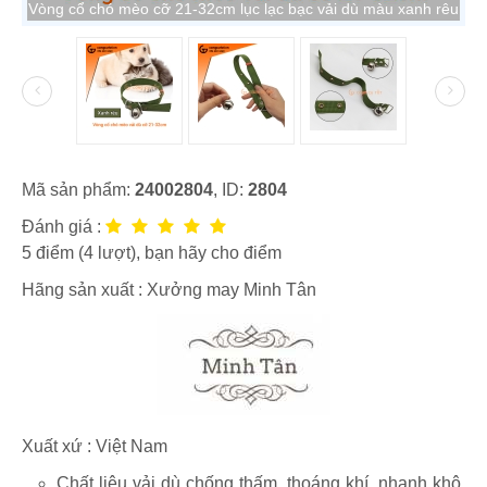
Vòng cổ chó mèo cỡ 21-32cm lục lạc bạc vải dù màu xanh rêu
Mã sản phẩm:
24002804
, ID:
2804
Đánh giá :
5
điểm (
4
lượt), bạn hãy cho điểm
Hãng sản xuất :
Xưởng may Minh Tân
Xuất xứ : Việt Nam
Chất liệu vải dù chống thấm, thoáng khí, nhanh khô,