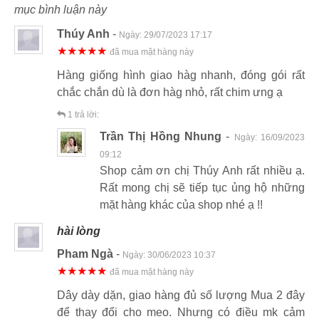
mục bình luận này
Thúy Anh
-
Ngày:
29/07/2023 17:17
★★★★★
đã mua mặt hàng này
Hàng giống hình giao hàg nhanh, đóng gói rất
chắc chắn dù là đơn hàg nhỏ, rất chim ưng ạ
1
trả lời:
Trần Thị Hồng Nhung
-
Ngày:
16/09/2023
09:12
Shop cảm ơn chị Thúy Anh rất nhiều ạ.
Rất mong chị sẽ tiếp tục ủng hộ những
mặt hàng khác của shop nhé ạ !!
hài lòng
Pham Ngà
-
Ngày:
30/06/2023 10:37
★★★★★
đã mua mặt hàng này
Dây dày dặn, giao hàng đủ số lượng Mua 2 đây
để thay đổi cho meo. Nhưng có điều mk cảm