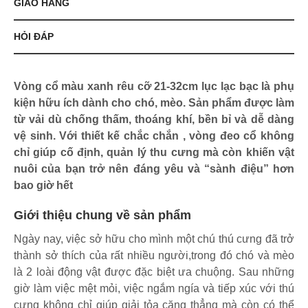
GIAO HÀNG
HỎI ĐÁP
Vòng cổ màu xanh rêu cỡ 21-32cm lục lạc bạc là phụ
kiện hữu ích dành cho chó, mèo. Sản phẩm được làm
từ vải dù chống thấm, thoáng khí, bền bỉ và dễ dàng
vệ sinh. Với thiết kế chắc chắn , vòng đeo cổ không
chỉ giúp cố định, quản lý thu cưng mà còn khiến vật
nuôi của bạn trở nên đáng yêu và “sành điệu” hơn
bao giờ hết
Giới thiệu chung về sản phẩm
Ngày nay, việc sở hữu cho mình một chú thú cưng đã trở
thành sở thích của rất nhiều người,trong đó chó và mèo
là 2 loài động vật được đặc biệt ưa chuộng. Sau những
giờ làm việc mệt mỏi, việc ngắm ngía và tiếp xúc với thú
cưng không chỉ giúp giải tỏa căng thẳng mà còn có thể