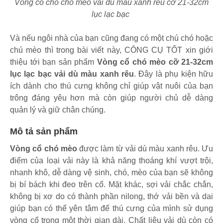
Vòng cổ cho chó mèo
vải dù màu xanh rêu
cỡ 21-32cm
lục lạc bạc
Và nếu ngôi nhà của bạn cũng đang có một chú chó hoặc
chú mèo thì trong bài viết này, CÔNG CỤ TỐT xin giới
thiệu tới bạn sản phẩm
Vòng cổ chó mèo cỡ 21-32cm
lục lạc bạc vải dù màu xanh rêu
. Đây là phụ kiện hữu
ích dành cho thú cưng không chỉ giúp vật nuôi của bạn
trông đáng yêu hơn mà còn giúp người chủ dễ dàng
quản lý và giữ chân chúng.
Mô tả sản phẩm
Vòng cổ chó mèo
được làm từ vải dù màu xanh rêu. Ưu
điểm của loại vải này là khả năng thoáng khí vượt trội,
nhanh khô, dễ dàng vệ sinh, chó, mèo của bạn sẽ không
bị bí bách khi đeo trên cổ. Mặt khác, sợi vải chắc chắn,
không bị xơ do có thành phần nilong, thớ vải bền và dai
giúp bạn có thể yên tâm để thú cưng của mình sử dụng
vòng cổ trong một thời gian dài. Chất liệu vải dù còn có