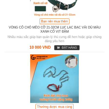
Bạn nên mua thêm
VÒNG CỔ CHÓ MÈO CỠ 21-32CM LỤC LẠC BẠC VẢI DÙ MÀU
XANH CỔ VỊT ĐẬM
Nhiều màu sắc giúp bạn quản lý thú cưng dễ hơn hoặc giúp chúng
đáng yêu hơn
10 000 VND
ĐẶT HÀNG
Thường được mua cùng