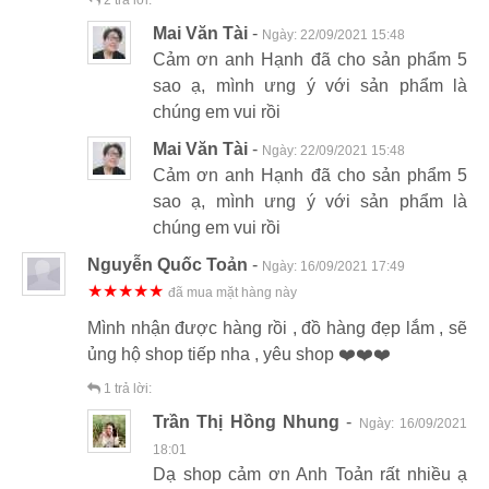
2
trả lời:
Mai Văn Tài
-
Ngày:
22/09/2021 15:48
Cảm ơn anh Hạnh đã cho sản phẩm 5
sao ạ, mình ưng ý với sản phẩm là
chúng em vui rồi
Mai Văn Tài
-
Ngày:
22/09/2021 15:48
Cảm ơn anh Hạnh đã cho sản phẩm 5
sao ạ, mình ưng ý với sản phẩm là
chúng em vui rồi
Nguyễn Quốc Toản
-
Ngày:
16/09/2021 17:49
★★★★★
đã mua mặt hàng này
Mình nhận được hàng rồi , đồ hàng đẹp lắm , sẽ
ủng hộ shop tiếp nha , yêu shop ❤️❤️❤️
1
trả lời:
Trần Thị Hồng Nhung
-
Ngày:
16/09/2021
18:01
Dạ shop cảm ơn Anh Toản rất nhiều ạ