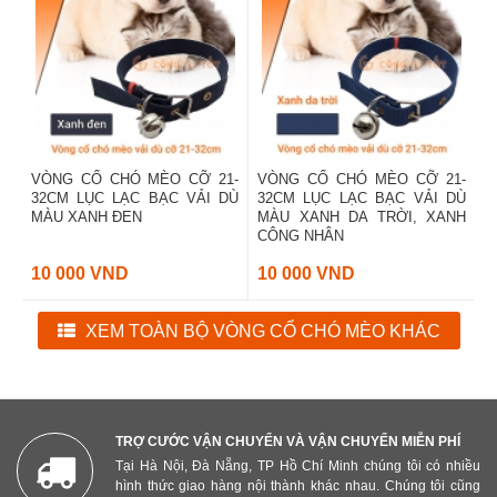
VÒNG CỔ CHÓ MÈO CỠ 21-
VÒNG CỔ CHÓ MÈO CỠ 21-
32CM LỤC LẠC BẠC VẢI DÙ
32CM LỤC LẠC BẠC VẢI DÙ
MÀU XANH ĐEN
MÀU XANH DA TRỜI, XANH
CÔNG NHÂN
10 000 VND
10 000 VND
XEM TOÀN BỘ VÒNG CỔ CHÓ MÈO KHÁC
TRỢ CƯỚC VẬN CHUYỂN VÀ VẬN CHUYỂN MIỄN PHÍ
Tại Hà Nội, Đà Nẵng, TP Hồ Chí Minh chúng tôi có nhiều
hình thức giao hàng nội thành khác nhau. Chúng tôi cũng