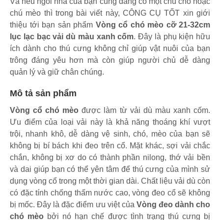
Và nếu ngôi nhà của bạn cũng đang có một chú chó hoặc
chú mèo thì trong bài viết này, CÔNG CỤ TỐT xin giới
thiệu tới bạn sản phẩm
Vòng cổ chó mèo cỡ 21-32cm
lục lạc bạc vải dù màu xanh cốm
. Đây là phụ kiện hữu
ích dành cho thú cưng không chỉ giúp vật nuôi của bạn
trông đáng yêu hơn mà còn giúp người chủ dễ dàng
quản lý và giữ chân chúng.
Mô tả sản phẩm
Vòng cổ chó mèo
được làm từ vải dù màu xanh cốm.
Ưu điểm của loại vải này là khả năng thoáng khí vượt
trội, nhanh khô, dễ dàng vệ sinh, chó, mèo của bạn sẽ
không bị bí bách khi đeo trên cổ. Mặt khác, sợi vải chắc
chắn, không bị xơ do có thành phần nilong, thớ vải bền
và dai giúp bạn có thể yên tâm để thú cưng của mình sử
dụng vòng cổ trong một thời gian dài. Chất liệu vải dù còn
có đặc tính chống thấm nước cao, vòng đeo cổ sẽ không
bị mốc. Đây là đặc điểm ưu việt của
Vòng đeo dành cho
chó mèo
bởi nó hạn chế được tình trạng thú cưng bị