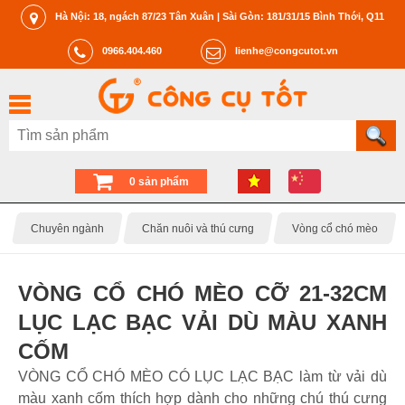
Hà Nội: 18, ngách 87/23 Tân Xuân | Sài Gòn: 181/31/15 Bình Thới, Q11
0966.404.460
lienhe@congcutot.vn
0 sản phẩm
Chuyên ngành
Chăn nuôi và thú cưng
Vòng cổ chó mèo
VÒNG CỔ CHÓ MÈO CỠ 21-32CM
LỤC LẠC BẠC VẢI DÙ MÀU XANH
CỐM
VÒNG CỔ CHÓ MÈO CÓ LỤC LẠC BẠC làm từ vải dù
màu xanh cốm thích hợp dành cho những chú thú cưng