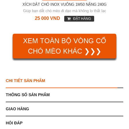
XÍCH DẮT CHÓ INOX VUÔNG 1M50 NẶNG 240G
Giúp bạn dắt chó mèo đi dạo mà không lo thất lạc
25 000 VND
ĐẶT HÀNG
XEM TOÀN BỘ VÒNG CỔ
CHÓ MÈO KHÁC ❯❯❯
CHI TIẾT SẢN PHẨM
THÔNG SỐ SẢN PHẨM
GIAO HÀNG
HỎI ĐÁP