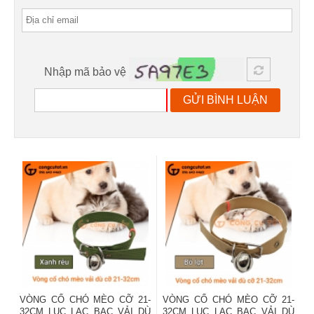
Nhập mã bảo vệ
GỬI BÌNH LUẬN
VÒNG CỔ CHÓ MÈO CỠ 21-
VÒNG CỔ CHÓ MÈO CỠ 21-
32CM LỤC LẠC BẠC VẢI DÙ
32CM LỤC LẠC BẠC VẢI DÙ