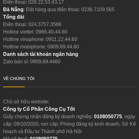
Điện thoại:
028.22.53.43.17
Đà Nẵng
: Đặt hàng qua điện thoại:
0236.7109.565
Tổng đài
:
Điện thoại:
024.3757.3566
Hotline viettel:
0966.40.44.60
Hotline vinaphone:
0911.22.44.60
Hotline mobiphone:
0909.69.44.60
Danh sách tài khoản ngân hàng
Zalo bán sỉ: 0909.69.4460
VỀ CHÚNG TÔI
Chủ sở hữu website:
Công ty Cổ Phần Công Cụ Tốt
Giấy chứng nhận đăng ký doanh nghiệp:
0108050775
, ngày
cấp: 09/10/2020, nơi cấp: Phòng đăng ký kinh doanh, Sở Kế
hoạch và Đầu tư Thành phố Hà Nội
Mã số thuế:
0108050775