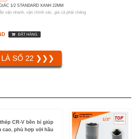
GIÁC 1/2 STANDARD XANH 22MM
ắn vặn nhanh, vặn chính xác, giá cả phải chăng
ND
ĐẶT HÀNG
 LÀ SỐ 22 ❯❯❯
thép CR-V bền bỉ giúp
h cao, phù hợp với hầu