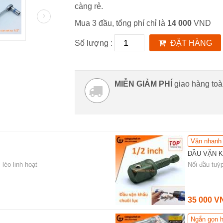
càng rẻ.
Mua 3 đầu, tổng phí chỉ là
14 000
VND
Số lượng :
ĐẶT HÀNG
MIỄN GIẢM PHÍ
giao hàng to
Vặn nhanh
ĐẦU VẶN K
léo linh hoạt
Nối đầu tuý
35 000 V
Ngắn gọn 