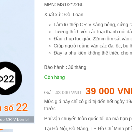
MPN:
MS1/2*22BL
Xuất xứ : Đài Loan
Làm từ thép CR-V sáng bóng, cứng rắ
Tương thích với các loại thanh nối dà
Đầu chụp lục giác 22mm ôm sát vào 
Giúp người dùng vặn các đai ốc, bu
Đây là phụ kiện không thể thiếu cho 
Bảo hành :
36
tháng
Còn hàng
39 000 VN
Giá:
43 000 VND
Mức giá này chỉ có giá trị đến hết ngày
19
trước
Phí vận chuyển toàn quốc tối đa mà bạn p
hép CR-V bền bỉ
Tại Hà Nội, Đà Nẵng, TP Hồ Chí Minh phí