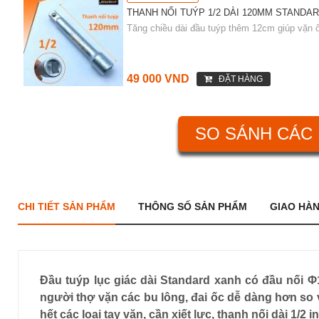
THANH NỐI TUÝP 1/2 DÀI 120MM STANDAR
Tăng chiều dài đầu tuýp thêm 12cm giúp vặn ố
49 000 VND
ĐẶT HÀNG
SO SÁNH CÁC 
CHI TIẾT SẢN PHẨM
THÔNG SỐ SẢN PHẨM
GIAO HÀ
Đầu tuýp lục giác dài Standard xanh có đầu nối 
người thợ vặn các bu lông, đai ốc dễ dàng hơn so 
hết các loại tay vặn, cần xiết lực, thanh nối dài 1/2 i