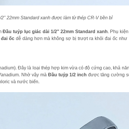
 1/2" 22mm Standard xanh được làm từ thép CR-V bền bỉ
ẩm
Đầu tuýp lục giác dài 1/2" 22mm Standard xanh
. Phụ kiện
 đai ốc
dễ dàng hơn mà không sợ bị trượt ra khỏi đai ốc như 
dium). Đây là loại thép hợp kim vừa có độ cứng cao, khả năng
có Vanadium. Nhờ vậy mà
Đầu tuýp 1/2 inch
được tăng cường sự
hloric và nước biển.