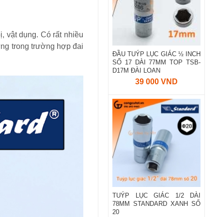
ị, vật dụng. Có rất nhiều
ưng trong trường hợp đai
ĐẦU TUÝP LỤC GIÁC ½ INCH
SỐ 17 DÀI 77MM TOP TSB-
D17M ĐÀI LOAN
39 000 VND
TUÝP LỤC GIÁC 1/2 DÀI
78MM STANDARD XANH SỐ
20