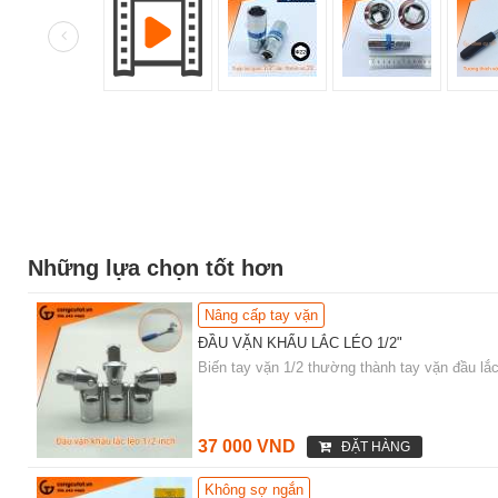
Những lựa chọn tốt hơn
Nâng cấp tay vặn
ĐẦU VẶN KHẨU LẮC LÉO 1/2"
Biến tay vặn 1/2 thường thành tay vặn đầu lắc 
37 000 VND
ĐẶT HÀNG
Không sợ ngắn