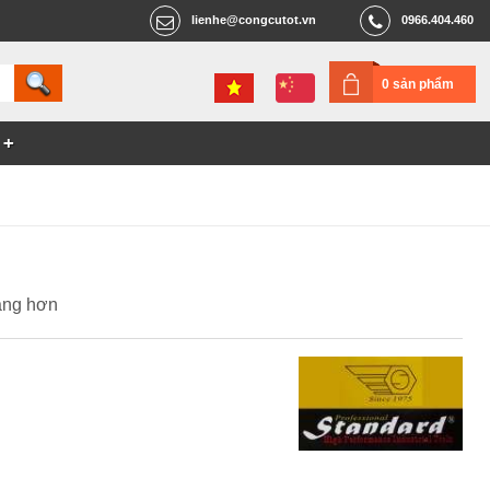
lienhe@congcutot.vn
0966.404.460
0 sản phẩm
dàng hơn