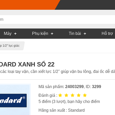
Máy
Phụ kiện
Tin bài
Hỗ trợ
p 1/2" lục giác
NDARD XANH SỐ 22
loại tay vặn, cần xiết lực 1/2" giúp vặn bu lông, đai ốc dễ 
Mã sản phẩm:
24003299
, ID:
3299
Đánh giá :
5
điểm (
3
lượt), bạn hãy cho điểm
Hãng sản xuất :
Standard