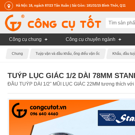
Hà Nội: 18, ngách 87/23 Tân Xuân | Sài Gòn: 181/31/15 Bình Thới, Q11
Công cụ chung
Công cụ chuyên ngành
Chung
Tuýp vặn và đầu khẩu, ống điếu vặn ốc
Khẩu, đầu tuý
TUÝP LỤC GIÁC 1/2 DÀI 78MM STA
ĐẦU TUÝP DÀI 1/2'' MŨI LỤC GIÁC 22MM tương thích với các 