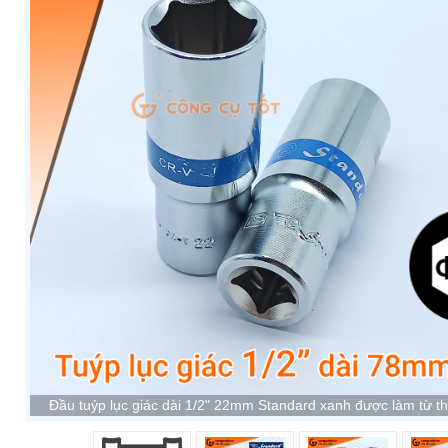
Đầu tuýp lục giác dài 1/2" 22mm Standard xanh được làm từ t