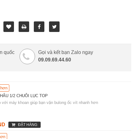
àn quốc
Gọi và kết bạn Zalo ngay
09.09.69.44.60
 hơn
HẨU 1/2 CHUÔI LỤC TOP
p với máy khoan giúp bạn vặn bulong ốc vít nhanh hơn
ND
ĐẶT HÀNG
hơn