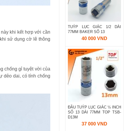
TUÝP LỤC GIÁC 1/2 DÀI
 này khi kết hợp với cần
77MM BAKER SỐ 13
40 000 VND
khi sử dụng cờ lê thông
 chống gỉ tuyệt vời của
 dẻo dai, có tính chống
ĐẦU TUÝP LỤC GIÁC ½ INCH
SỐ 13 DÀI 77MM TOP TSB-
D13M
37 000 VND