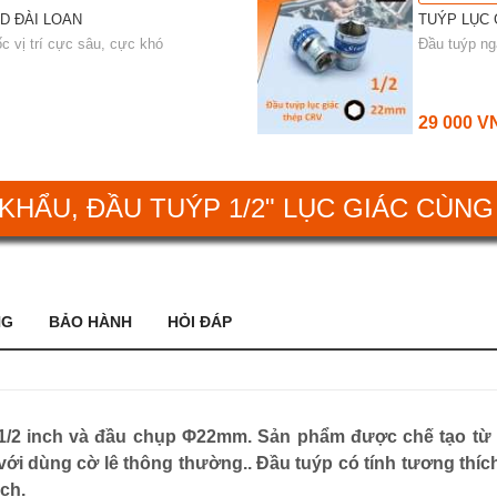
D ĐÀI LOAN
TUÝP LỤC 
c vị trí cực sâu, cực khó
Đầu tuýp ng
29 000 V
KHẨU, ĐẦU TUÝP 1/2" LỤC GIÁC CÙNG
NG
BẢO HÀNH
HỎI ĐÁP
Φ1/2 inch và đầu chụp Φ22mm. Sản phẩm được chế tạo từ 
với dùng cờ lê thông thường.. Đầu tuýp có tính tương thíc
nch.