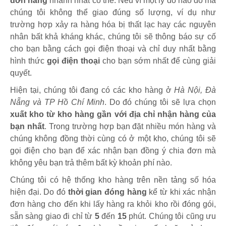
đơn hàng
nhanh nhất có thể. Nếu vì một lý do nào đó mà
chúng tôi không thể giao đúng số lượng, ví dụ như
trường hợp xảy ra hàng hóa bị thất lạc hay các nguyên
nhân bất khả kháng khác, chúng tôi sẽ thông báo sự cố
cho bạn bằng cách gọi điện thoại và chỉ duy nhất bằng
hình thức
gọi điện thoại
cho bạn sớm nhất để cùng giải
quyết.
Hiện tại, chúng tôi đang có các kho hàng ở
Hà Nội, Đà
Nẵng và TP Hồ Chí Minh
. Do đó chúng tôi sẽ lựa chọn
xuất kho từ kho hàng gần với địa chỉ nhận hàng của
bạn nhất
. Trong trường hợp bạn đặt nhiều món hàng và
chúng không đồng thời cùng có ở một kho, chúng tôi sẽ
gọi điện cho bạn để xác nhận bạn đồng ý chia đơn mà
không yêu bạn trả thêm bất kỳ khoản phí nào.
Chúng tôi có hệ thống kho hàng trên nền tảng số hóa
hiện đại. Do đó
thời gian đóng hàng
kể từ khi xác nhận
đơn hàng cho đến khi lấy hàng ra khỏi kho rồi đóng gói,
sẵn sàng giao đi chỉ từ
5
đến
15
phút
.
Chúng tôi cũng ưu