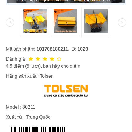
Thùng đồ nghề 3 tầng sắt 410mm Tolsen 80211
Mã sản phẩm:
101708180211
, ID:
1020
Đánh giá :
4.5
điểm (
6
lượt), bạn hãy cho điểm
Hãng sản xuất :
Tolsen
Model :
80211
Xuất xứ : Trung Quốc