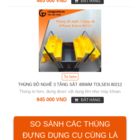
465 000 VND
ĐẶT HÀNG
To hơn
THÙNG ĐỒ NGHỀ 3 TẦNG SẮT 495MM TOLSEN 80212
Thùng to hơn, đựng được vật dụng lớn như máy khoan
945 000 VND
ĐẶT HÀNG
SO SÁNH CÁC THÙNG
ĐỰNG DỤNG CỤ CÙNG LÀ