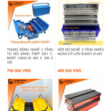
THÙNG ĐỒNG NGHỀ 3 TẦNG
HỘP ĐỒ NGHỀ 3 TẦNG NHIỀU
TỰ MỞ BẰNG THÉP DÀY C-
NGĂN CỠ LỚN BUDDY B-433
MART L0043-18 465 X 200 X
195
750 000 VND
465 000 VND