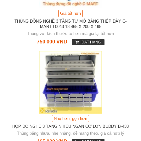
Giá tốt hơn
THÙNG ĐỒNG NGHỀ 3 TẦNG TỰ MỞ BẰNG THÉP DÀY C-
MART L0043-18 465 X 200 X 195
Thùng với kích thước to hơn mà giá lại tốt hơn
750 000 VND
ĐẶT HÀNG
Nhẹ hơn, gọn hơn
HỘP ĐỒ NGHỀ 3 TẦNG NHIỀU NGĂN CỠ LỚN BUDDY B-433
Thùng bằng nhựa, nhẹ nhàng, dễ mang theo, giá cả hợp lý