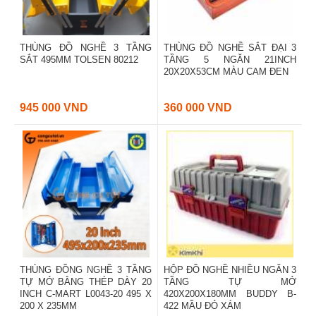
THÙNG ĐỒ NGHỀ 3 TẦNG
THÙNG ĐỒ NGHỀ SẮT ĐẠI 3
SẮT 495MM TOLSEN 80212
TẦNG 5 NGĂN 21INCH
20X20X53CM MÀU CAM ĐEN
945 000 VND
360 000 VND
THÙNG ĐỒNG NGHỀ 3 TẦNG
HỘP ĐỒ NGHỀ NHIỀU NGĂN 3
TỰ MỞ BẰNG THÉP DÀY 20
TẦNG TỰ MỞ
INCH C-MART L0043-20 495 X
420X200X180MM BUDDY B-
200 X 235MM
422 MẦU ĐỎ XÁM