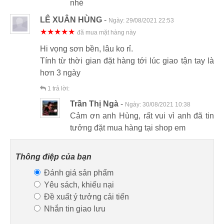
nhé
LÊ XUÂN HÙNG
-
Ngày:
29/08/2021 22:53
★★★★★
đã mua mặt hàng này
Hi vọng sơn bền, lâu ko rỉ.
Tính từ thời gian đặt hàng tới lúc giao tận tay là
hơn 3 ngày
1
trả lời:
Trần Thị Ngà
-
Ngày:
30/08/2021 10:38
Cảm ơn anh Hùng, rất vui vì anh đã tin
tưởng đặt mua hàng tại shop em
Thông điệp của bạn
Đánh giá sản phẩm
Yêu sách, khiếu nại
Đề xuất ý tưởng cải tiến
Nhắn tin giao lưu