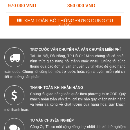
970 000 VND
350 000 VND
XEM TOÀN BỘ THÙNG ĐỰNG DỤNG CỤ
KHÁC
TRỢ CƯỚC VẬN CHUYỂN VÀ VẬN CHUYỂN MIỄN PHÍ
Tại Hà Nội, Đà Nẵng, TP Hồ Chí Minh chúng tôi có nhiều
hình thức giao hàng nội thành khác nhau. Chúng tôi cũng
thông qua các đơn vị vận chuyển uy tín khác để giao hàng
toàn quốc. Chúng tôi công bố mức trợ cước hoặc vận chuyển miễn phí chi
tiết cho từng sản phẩm.
THANH TOÁN KHI NHẬN HÀNG
Chúng tôi giao hàng toàn quốc theo phương thức COD. Quý
khách hoàn toàn yên tâm, chỉ khi nào quý khách nhận hàng
và kiểm tra xong về chất lượng của hàng hóa, quý khách
mới thanh toán.
TƯ VẤN CHUYÊN NGHIỆP
Công Cụ Tốt có một cộng đồng thợ nhiệt tình để thử nghiệm