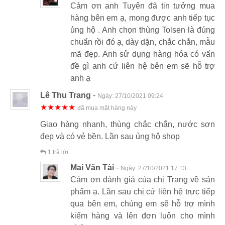
Cảm ơn anh Tuyên đã tin tưởng mua
hàng bên em ạ, mong được anh tiếp tục
ủng hộ . Anh chọn thùng Tolsen là đúng
chuẩn rồi đó ạ, dày dặn, chắc chắn, mẫu
mã đẹp. Anh sử dụng hàng hóa có vấn
đề gì anh cứ liên hệ bên em sẽ hỗ trợ
anh ạ
Lê Thu Trang
-
Ngày:
27/10/2021 09:24
★★★★★
đã mua mặt hàng này
Giao hàng nhanh, thùng chắc chắn, nước sơn
đẹp và có vẻ bền. Lần sau ủng hộ shop
1
trả lời:
Mai Văn Tài
-
Ngày:
27/10/2021 17:13
Cảm ơn đánh giá của chị Trang về sản
phẩm ạ. Lần sau chị cứ liên hệ trực tiếp
qua bên em, chúng em sẽ hỗ trợ mình
kiểm hàng và lên đơn luôn cho mình