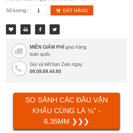
Số lượng :
ĐẶT HÀNG
MIỄN GIẢM PHÍ
giao hàng
toàn quốc
Gọi và kết bạn Zalo ngay
09.09.69.44.60
SO SÁNH CÁC ĐẦU VẶN
KHẨU CÙNG LÀ ¼" -
6.35MM ❯❯❯