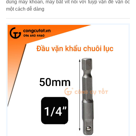
dùng máy khoan, máy bắt vít nối với tuýp vặn để vặn ốc
một cách dễ dàng