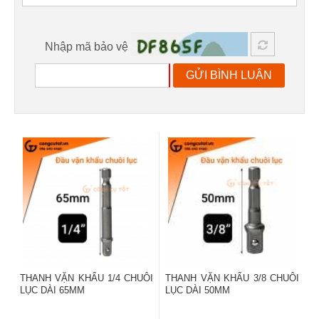
Nhập mã bảo vệ
GỬI BÌNH LUẬN
THANH VẶN KHẨU 1/4 CHUÔI
THANH VẶN KHẨU 3/8 CHUÔI
LỤC DÀI 65MM
LỤC DÀI 50MM