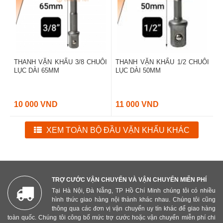
THANH VẶN KHẨU 3/8 CHUÔI
THANH VẶN KHẨU 1/2 CHUÔI
LỤC DÀI 65MM
LỤC DÀI 50MM
10 000 VND
11 000 VND
XEM TOÀN BỘ ĐẦU VẶN KHẨU KHÁC
TRỢ CƯỚC VẬN CHUYỂN VÀ VẬN CHUYỂN MIỄN PHÍ
Tại Hà Nội, Đà Nẵng, TP Hồ Chí Minh chúng tôi có nhiều
hình thức giao hàng nội thành khác nhau. Chúng tôi cũng
thông qua các đơn vị vận chuyển uy tín khác để giao hàng
toàn quốc. Chúng tôi công bố mức trợ cước hoặc vận chuyển miễn phí chi