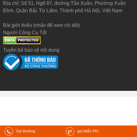
Địa chỉ: Số 51, Ngõ 87, đường Tân Xuân, Phường Xuân
Đỉnh, Quận Bắc Từ Liêm, Thành phố Hà Nội, Việt Nam
Bài giới thiệu (nhấn để xem chi tiết)
Người Công Cụ Tốt
Tuyên bố bảo vệ nội dung
Gọi thường
gọi Miễn Phí