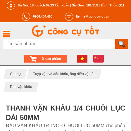
Hà Nội: 18, ngách 87/23 Tân Xuân | Sài Gòn: 181/31/15 Bình Thới, Q11
0966.404.460
lienhe@congcutot.vn
0 sản phẩm
Chung
Tuýp vặn và đầu khẩu, ống điếu vặn ốc
Đầu vặn khẩu
THANH VẶN KHẨU 1/4 CHUÔI LỤC
DÀI 50MM
ĐẦU VẶN KHẨU 1/4 INCH CHUÔI LỤC 50MM cho phép