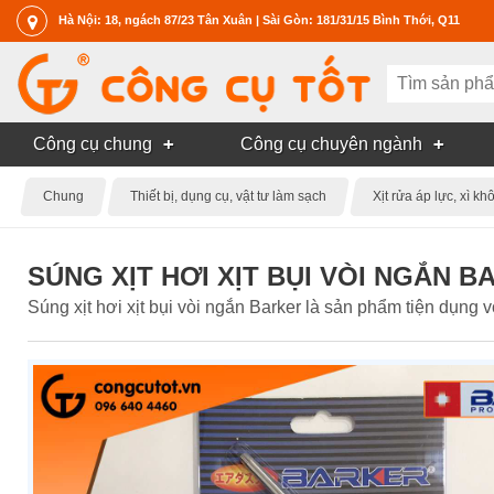
Hà Nội: 18, ngách 87/23 Tân Xuân | Sài Gòn: 181/31/15 Bình Thới, Q11
Công cụ chung
Công cụ chuyên ngành
Chung
Thiết bị, dụng cụ, vật tư làm sạch
Xịt rửa áp lực, xì kh
SÚNG XỊT HƠI XỊT BỤI VÒI NGẮN 
Súng xịt hơi xịt bụi vòi ngắn Barker là sản phẩm tiện dụng 