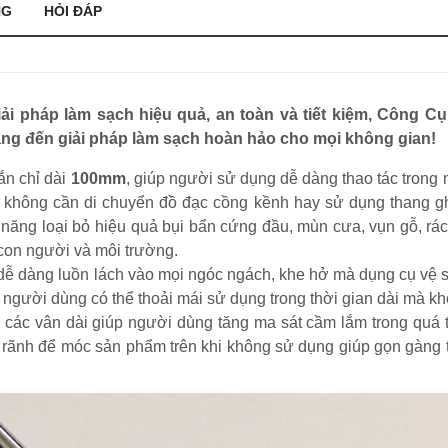
NG
HỎI ĐÁP
pháp làm sạch hiệu quả, an toàn và tiết kiệm, Công Cụ T
mang đến giải pháp làm sạch hoàn hảo cho mọi không gian!
gắn chỉ dài
100mm
, giúp người sử dụng dễ dàng thao tác trong
à không cần di chuyển đồ đạc cồng kềnh hay sử dụng thang g
ả năng loại bỏ hiệu quả bụi bẩn cứng đầu, mùn cưa, vụn gỗ, rác
con người và môi trường.
, dễ dàng luồn lách vào mọi ngóc ngách, khe hở mà dụng cụ vệ
 người dùng có thể thoải mái sử dụng trong thời gian dài mà kh
các vân dài giúp người dùng tăng ma sát cầm lắm trong quá 
t rãnh để móc sản phẩm trên khi không sử dụng giúp gọn gàng 