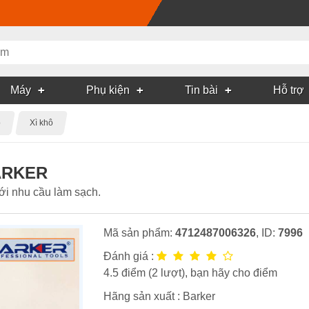
Máy
Phụ kiện
Tin bài
Hỗ trợ
ô
Xì khô
BARKER
với nhu cầu làm sạch.
Mã sản phẩm:
4712487006326
, ID:
7996
Đánh giá :
4.5
điểm (
2
lượt), bạn hãy cho điểm
Hãng sản xuất :
Barker