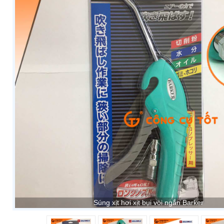
Súng xịt hơi xịt bụi vòi ngắn Barker