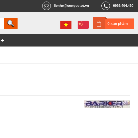
lienhe@congcutot.vn
0966.404.460
0 sản phẩm