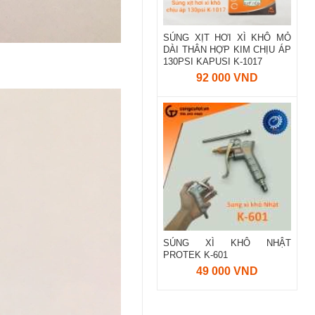
SÚNG XỊT HƠI XÌ KHÔ MỎ
DÀI THÂN HỢP KIM CHỊU ÁP
130PSI KAPUSI K-1017
92 000 VND
SÚNG XÌ KHÔ NHẬT
PROTEK K-601
49 000 VND