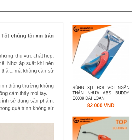
ốt chúng tôi xin trân
 những khu vực chật hẹp,
hế. Nhờ áp suất khí nén
 thải... mà không cần sử
 sinh thông thường không
SÚNG XỊT HƠI VÒI NGẮN
ông cảm thấy mỏi tay.
THÂN NHỰA ABS BUDDY
E0009 ĐÀI LOAN
trình sử dụng sản phẩm,
82 000 VND
trong quá trình không sử