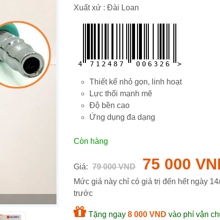
Xuất xứ : Đài Loan
4
7
1
2
4
8
7
0
0
6
3
2
6
>
Thiết kế nhỏ gọn, linh hoạt
Lực thổi mạnh mẽ
Độ bền cao
Ứng dụng đa dạng
Còn hàng
75 000 VN
Giá:
79 000 VND
Mức giá này chỉ có giá trị đến hết ngày
14
trước
Tặng ngay
8 000 VND
vào phí vận ch