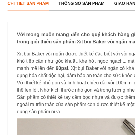
CHI TIẾT SẢN PHẨM
THÔNG SỐ SẢN PHẨM
GIAO HÀ
Với mong muốn mang đến cho quý khách hàng giải 
trọng giới thiệu sản phẩm Xịt bụi Baker vòi ngắn 
Xịt bụi Baker vòi ngắn được thiết kế đặc biệt với vòi n
khó tiếp cận như góc khuất, khe hở, ngóc ngách... m
mạnh mẽ lên đến
90psi
. Xịt bụi Baker vòi ngắn có kh
dụng hóa chất độc hại, đảm bảo an toàn cho sức khỏe 
Với thiết kể nhỏ gọn và linh hoạt chiều dài vòi 100mm
thể len lỏi. Nhờ kích thước nhỏ gọn và trọng lượng nhẹ
Sản phẩm có thiết kế tay cầm bọc nhựa và được thêm 
ngoài ra trên thân của sản phẩm còn được thiết kế mộ
dụng sản phẩm nữa.