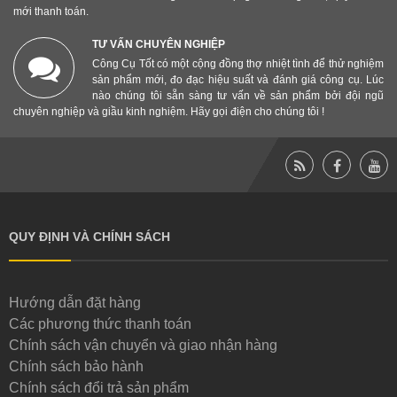
Lam bị cong, mòn rãnh, hoặc bánh răng đầu mòn sẽ làm
mới thanh toán.
máy cắt yếu hoặc dễ gây tai nạn.
TƯ VẤN CHUYÊN NGHIỆP
Công Cụ Tốt có một cộng đồng thợ nhiệt tình để thử nghiệm
sản phẩm mới, đo đạc hiệu suất và đánh giá công cụ. Lúc
nào chúng tôi sẵn sàng tư vấn về sản phẩm bởi đội ngũ
chuyên nghiệp và giầu kinh nghiệm. Hãy gọi điện cho chúng tôi !
QUY ĐỊNH VÀ CHÍNH SÁCH
Hướng dẫn đặt hàng
Các phương thức thanh toán
Chính sách vận chuyển và giao nhận hàng
Chính sách bảo hành
Chính sách đổi trả sản phẩm