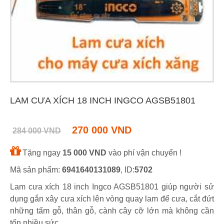
LAM CƯA XÍCH 18 INCH INGCO AGSB51801
270 000 VND
284 000 VND
Tặng ngay
15 000 VND
vào phí vận chuyển !
Mã sản phẩm:
6941640131089
, ID:
5702
Lam cưa xích 18 inch Ingco AGSB51801 giúp người sử
dụng gắn xây cưa xích lên vòng quay lam để cưa, cắt đứt
những tấm gỗ, thân gỗ, cành cây cỡ lớn mà không cần
tốn nhiều sức.