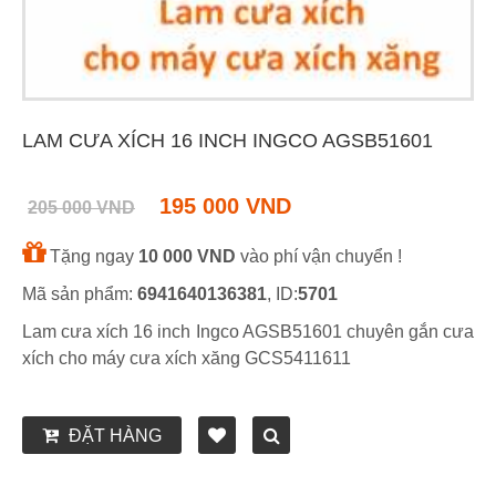
LAM CƯA XÍCH 16 INCH INGCO AGSB51601
195 000 VND
205 000 VND
Tặng ngay
10 000 VND
vào phí vận chuyển !
Mã sản phẩm:
6941640136381
, ID:
5701
Lam cưa xích 16 inch Ingco AGSB51601 chuyên gắn cưa
xích cho máy cưa xích xăng GCS5411611
ĐẶT HÀNG