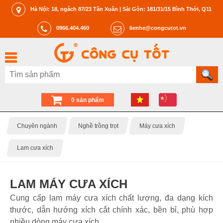
Hà Nội: 18, ngách 87/23 Tân Xuân | Sài Gòn: 181/31/15 Bình Thới, Q11
0966.404.460
lienhe@congcutot.vn
0 sản phẩm
Chuyên ngành
Nghề trồng trọt
Máy cưa xích
Lam cưa xích
LAM MÁY CƯA XÍCH
Cung cấp lam máy cưa xích chất lượng, đa dạng kích
thước, dẫn hướng xích cắt chính xác, bền bỉ, phù hợp
nhiều dòng máy cưa xích