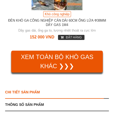
Khò công nghiệp
ĐÈN KHÒ GA CÔNG NGHIỆP CÁN DÀI 60CM ỐNG LỬA Φ38MM
DÂY GAS 1M4
Dây gas dài, ống ga to, lượng nhiệt thoát ra cực lớn
152 000 VND
ĐẶT HÀNG
XEM TOÀN BỘ KHÒ GAS
KHÁC ❯❯❯
CHI TIẾT SẢN PHẨM
THÔNG SỐ SẢN PHẨM