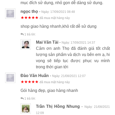
mục đích sử dụng, nhỏ gọn dễ dàng sử dụng.
ngọc thọ
-
Ngày:
17/09/2021 08:48
★★★★★
đã mua mặt hàng này
shop giao hàng nhanh,khò rất dễ sử dụng
1
trả lời:
Mai Văn Tài
-
Ngày:
17/09/2021 14:37
Cảm ơn anh Thọ đã đánh giá tốt chất
lượng sản phẩm và dịch vụ bên em ạ, hi
vọng sẽ tiếp tục được phục vụ mình
trong thời gian tới
Đào Văn Huấn
-
Ngày:
21/08/2021 12:07
★★★★★
đã mua mặt hàng này
Gói hàng đẹp, giao hàng nhanh
1
trả lời:
Trần Thị Hồng Nhung
-
Ngày:
21/08/2021
12:09