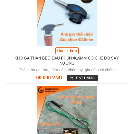
Giá tốt hơn
KHÒ GA THÂN BÉO ĐẦU PHUN Φ19MM CÓ CHẾ ĐỘ SẤY,
NƯỚNG
Thân khò ga tròn, cầm nắm chắc tay, giá cả phải chăng
69 000 VND
ĐẶT HÀNG