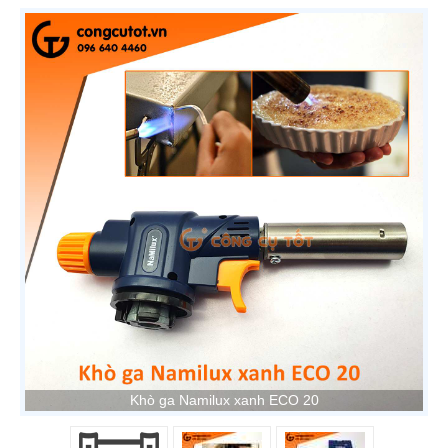
Khò ga Namilux xanh ECO 20