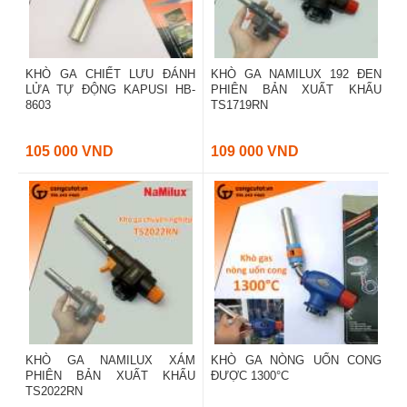
KHÒ GA CHIẾT LƯU ĐÁNH
KHÒ GA NAMILUX 192 ĐEN
LỬA TỰ ĐỘNG KAPUSI HB-
PHIÊN BẢN XUẤT KHẨU
8603
TS1719RN
105 000 VND
109 000 VND
KHÒ GA NAMILUX XÁM
KHÒ GA NÒNG UỐN CONG
PHIÊN BẢN XUẤT KHẨU
ĐƯỢC 1300°C
TS2022RN