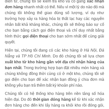
điện tử, chúng tôi sẽ kiểm tra kho và cố gắng
xác nhận
đơn hàng
nhanh nhất có thể. Nếu vì một lý do nào đó mà
chúng tôi không thể giao đúng số lượng, ví dụ như
trường hợp xảy ra hàng hóa bị thất lạc hay các nguyên
nhân bất khả kháng khác, chúng tôi sẽ thông báo sự cố
cho bạn bằng cách gọi điện thoại và chỉ duy nhất bằng
hình thức
gọi điện thoại
cho bạn sớm nhất để cùng giải
quyết.
Hiện tại, chúng tôi đang có các kho hàng ở
Hà Nội, Đà
Nẵng và TP Hồ Chí Minh
. Do đó chúng tôi sẽ lựa chọn
xuất kho từ kho hàng gần với địa chỉ nhận hàng của
bạn nhất
. Trong trường hợp bạn đặt nhiều món hàng và
chúng không đồng thời cùng có ở một kho, chúng tôi sẽ
gọi điện cho bạn để xác nhận bạn đồng ý chia đơn mà
không yêu bạn trả thêm bất kỳ khoản phí nào.
Chúng tôi có hệ thống kho hàng trên nền tảng số hóa
hiện đại. Do đó
thời gian đóng hàng
kể từ khi xác nhận
đơn hàng cho đến khi lấy hàng ra khỏi kho rồi đóng gói,