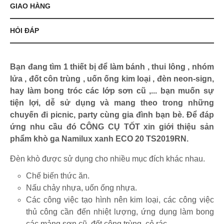
GIAO HÀNG
HỎI ĐÁP
Bạn đang tìm 1 thiết bị để làm bánh , thui lông , nhóm
lửa , đốt côn trùng , uốn ống kim loại , đèn neon-sign,
hay làm bong tróc các lớp sơn cũ ,... bạn muốn sự
tiện lợi, dễ sử dụng và mang theo trong những
chuyến đi picnic, party cùng gia đình bạn bè. Để đáp
ứng nhu cầu đó CÔNG CỤ TỐT xin giới thiệu sản
phẩm khò ga Namilux xanh ECO 20 TS2019RN.
Đèn khò được sử dụng cho nhiều mục đích khác nhau.
Chế biến thức ăn.
Nấu chảy nhựa, uốn ống nhựa.
Các công việc tạo hình nên kim loại, các công việc
thủ công cần đến nhiệt lượng, ứng dụng làm bong
các mảng sơn cũ, đốt công trùng, cỏ rác,…