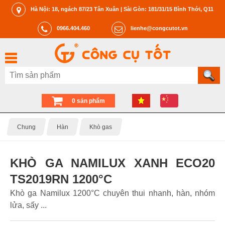
Hà Nội: 18, ngách 87/23 Tân Xuân | Sài Gòn: 181/31/15 Bình Thới, Q11
0966.404.460
lienhe@congcutot.vn
0 sản phẩm
Chung
Hàn
Khò gas
KHÒ GA NAMILUX XANH ECO20
TS2019RN 1200°C
Khò ga Namilux 1200°C chuyên thui nhanh, hàn, nhóm
lửa, sấy ...