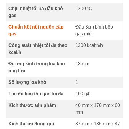
Chịu nhiệt tối đa đầu khò
1200
°C
gas
Chuẩn kết nối nguồn cấp
Đầu 3cm bình bếp
gas
gas mini
Công suất nhiệt tối đa theo
1200
kcalth/h
kcal/h
Đường kính trong loa khò -
18
mm
ống lửa
Số lượng loa khò
1
Tốc độ tiêu thụ gas tối đa
100
g/h
Kích thước sản phẩm
40 mm
x
170 mm
x
60
mm
Kích thước đóng gói
87 mm x 186 mm x 47