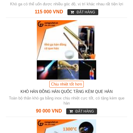
Khò ga có thể uốn được nhiều góc độ, vị trí khác nhau rất tiện lợi
115 000 VND
ĐẶT HÀNG
Chịu nhiệt tốt hơn
KHÒ HÀN ĐỒNG HÀN QUỐC TẶNG KÈM QUE HÀN
Toàn bộ thân khò ga bằng inox chịu nhiệt cực tốt, có tặng kèm que
hàn
90 000 VND
ĐẶT HÀNG