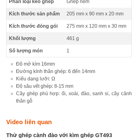
Phân loại kéo ghép
Ghép nêm
Kích thước sản phẩm
205 mm
x
90 mm
x
20 mm
Kích thước đóng gói
275 mm x 120 mm x 30 mm
Khối lượng
461 g
Số lượng món
1
Độ mở kìm 16mm
Đường kính thân ghép: 6 đến 14mm
Kiểu dạng lưỡi: Ω
Độ sâu vết ghép: 8-15 mm
Cây ghép phù hợp: ổi, xoài, đào, sanh si, cây cảnh
thân gỗ
Video liên quan
Thử ghép cành đào với kìm ghép GT493