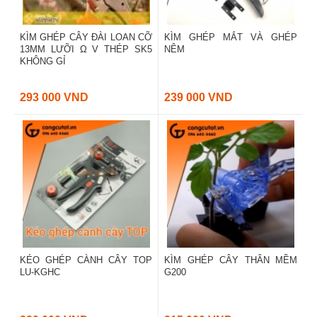
KÌM GHÉP CÂY ĐÀI LOAN CỠ
KÌM GHÉP MẮT VÀ GHÉP
13MM LƯỠI Ω V THÉP SK5
NÊM
KHÔNG GỈ
293 000 VND
239 000 VND
KÉO GHÉP CÀNH CÂY TOP
KÌM GHÉP CÂY THÂN MỀM
LU-KGHC
G200