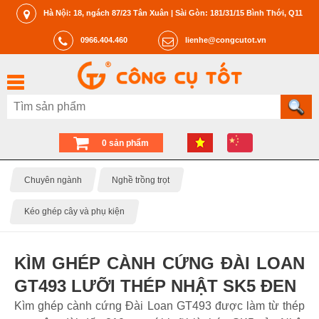
Hà Nội: 18, ngách 87/23 Tân Xuân | Sài Gòn: 181/31/15 Bình Thới, Q11
0966.404.460
lienhe@congcutot.vn
0 sản phẩm
Chuyên ngành
Nghề trồng trọt
Kéo ghép cây và phụ kiện
KÌM GHÉP CÀNH CỨNG ĐÀI LOAN
GT493 LƯỠI THÉP NHẬT SK5 ĐEN
Kìm ghép cành cứng Đài Loan GT493 được làm từ thép