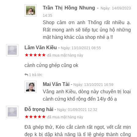
Trần Thị Hồng Nhung
-
Ngày:
14/09/2023
14:35
Shop cảm ơn anh Thống rất nhiều ạ.
Rất mong anh sẽ tiếp tục ủng hộ những
mặt hàng khác của shop nhé ạ !!
Lâm Văn Kiều
-
Ngày:
13/10/2021 08:55
★★★★★
đã mua mặt hàng này
cành cứng ghép cũng ok
1
trả lời:
Mai Văn Tài
-
Ngày:
13/10/2021 16:59
Vâng anh Kiều, dòng này chuyên trị loại
cành cứng khổ rộng đến 14ly đó ạ
Đỗ trọng hải
-
Ngày:
01/09/2021 12:32
★★★★★
đã mua mặt hàng này
Đã ghép thử, Kéo cắt cành rất ngọt, vết cắt mịn
đẹp k bị dập khả năng là tỉ lệ ghép thành công