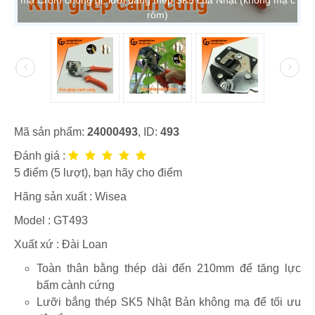
rôm)
Mã sản phẩm:
24000493
, ID:
493
Đánh giá :
5
điểm (
5
lượt), bạn hãy cho điểm
Hãng sản xuất :
Wisea
Model :
GT493
Xuất xứ : Đài Loan
Toàn thân bằng thép dài đến 210mm để tăng lực
bấm cành cứng
Lưỡi bắng thép SK5 Nhật Bản không mạ để tối ưu