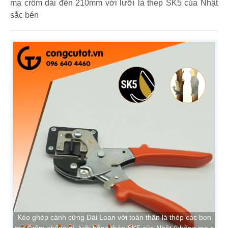
mạ crôm dài đến 210mm với lưỡi là thép SK5 của Nhật
sắc bén
Kéo ghép cành cứng Đài Loan với toàn thân là thép các bon
mạ Crôm chống gỉ, lưỡi bằng thép SK5 của Nhật (không mạ c