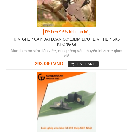
Rẻ hơn 9.6% khi mua bộ
KÌM GHÉP CÂY ĐÀI LOAN CỠ 13MM LƯỠI Ω V THÉP SK5
KHÔNG GỈ
Mua theo bộ vừa tiện việc, cùng công vận chuyển lại được giảm
giá
293 000 VND
ĐẶT HÀNG