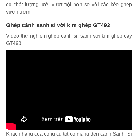
có chất lượng lưỡi vượt trội hơn so với các kéo ghép
vườn ươm
Ghép cành sanh si với kìm ghép GT493
Video thử nghiệm ghép cành si, sanh với kìm ghép cây
GT493
Khách hàng của công cụ tốt có mang đến cành Sanh, Si