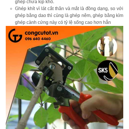
ghép chưa kịp khô.
Ghép khít vì lát cắt thân và mắt là đồng dạng, so với
ghép bằng dao thì cùng là ghép nêm, ghép bằng kìm
ghép cành cứng này có tỷ lệ sống cao hơn hẳn