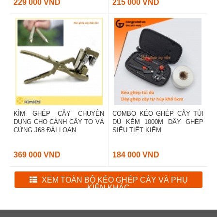
229 000 VND
215 000 VND
KÌM GHÉP CÂY CHUYÊN
COMBO KÉO GHÉP CÂY TÚI
DỤNG CHO CÀNH CÂY TO VÀ
DÙ KÈM 1000M DÂY GHÉP
CỨNG J68 ĐÀI LOAN
SIÊU TIẾT KIỆM
369 000 VND
184 000 VND
XEM TOÀN BỘ KÉO GHÉP CÂY VÀ PHỤ
KIỆN KHÁC