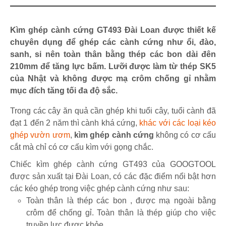
Kìm ghép cành cứng GT493 Đài Loan được thiết kế
chuyên dụng để ghép các cành cứng như ổi, đào,
sanh, si nên toàn thân bằng thép các bon dài đên
210mm để tăng lực bấm. Lưỡi được làm từ thép SK5
của Nhật và không được mạ crôm chống gỉ nhằm
mục đích tăng tối đa độ sắc.
Trong các cây ăn quả cần ghép khi tuổi cây, tuổi cành đã
đạt 1 đến 2 năm thì cành khá cứng,
khác với các loại kéo
ghép vườn ươm
,
kìm ghép cành cứng
không có cơ cấu
cắt mà chỉ có cơ cấu kìm với gọng chắc.
Chiếc kìm ghép cành cứng GT493 của GOOGTOOL
được sản xuất tại Đài Loan, có các đặc điểm nổi bật hơn
các kéo ghép trong việc ghép cành cứng như sau:
Toàn thân là thép các bon , được mạ ngoài bằng
crôm để chống gỉ. Toàn thân là thép giúp cho việc
truyền lực được khỏe