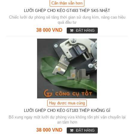
Cẩn thận vẫn hơn
LƯỠI GHÉP CHO KÉO GT493 THÉP SK5 NHẬT
Chiếc lưỡi dự phòng sẽ tăng thời gian sử dụng kìm, nâng cao hiệu
quả đầu tư
38 000 VND
ĐẶT HÀNG
Hay được mua cùng
LƯỠI GHÉP CHO KÉO GT183 THÉP KHÔNG GỈ
Bổ xung ngay một lưỡi dự phòng vừa không tốn phí vận chuyển lại
an tâm hơn
38 000 VND
ĐẶT HÀNG