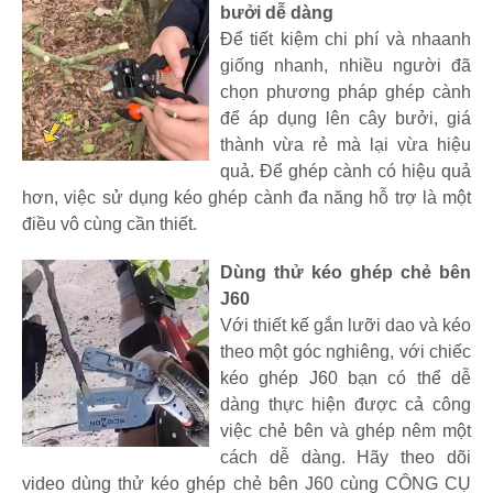
bưởi dễ dàng
Để tiết kiệm chi phí và nhaanh
giống nhanh, nhiều người đã
chọn phương pháp ghép cành
để áp dụng lên cây bưởi, giá
thành vừa rẻ mà lại vừa hiệu
quả. Để ghép cành có hiệu quả
hơn, việc sử dụng kéo ghép cành đa năng hỗ trợ là một
điều vô cùng cần thiết.
Dùng thử kéo ghép chẻ bên
J60
Với thiết kế gắn lưỡi dao và kéo
theo một góc nghiêng, với chiếc
kéo ghép J60 bạn có thể dễ
dàng thực hiện được cả công
việc chẻ bên và ghép nêm một
cách dễ dàng. Hãy theo dõi
video dùng thử kéo ghép chẻ bên J60 cùng CÔNG CỤ