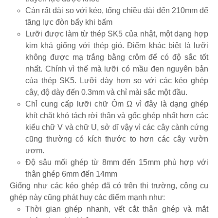
Cán rất dài so với kéo, tổng chiều dài đến 210mm để
tăng lực đòn bẩy khi bấm
Lưỡi được làm từ thép SK5 của nhật, một dạng hợp
kim khá giống với thép gió. Điểm khác biệt là lưỡi
không được mạ trắng bằng crôm để có độ sắc tốt
nhất. Chính vì thế mà lưỡi có mầu đen nguyên bản
của thép SK5. Lưỡi dày hơn so với các kéo ghép
cây, độ dày đến 0.3mm và chỉ mài sắc một đầu.
Chỉ cung cấp lưỡi chữ Ôm Ω vì đây là dạng ghép
khít chặt khó tách rời thân và gốc ghép nhất hơn các
kiểu chữ V và chữ U, sở dĩ vậy vì các cây cành cứng
cũng thường có kích thước to hơn các cây vườn
ươm.
Độ sâu mối ghép từ 8mm đến 15mm phù hợp với
thân ghép 6mm đến 14mm
Giống như các kéo ghép đã có trên thị trường, công cụ
ghép này cũng phát huy các điểm mạnh như:
Thời gian ghép nhanh, vết cắt thân ghép và mắt