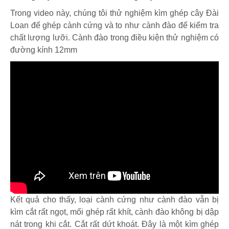
Trong video này, chúng tôi thử nghiệm kìm ghép cây Đài
Loan để ghép cành cứng và to như cành đào để kiểm tra
chất lượng lưỡi. Cành đào trong điều kiện thử nghiệm có
đường kính 12mm
Kết quả cho thấy, loại cành cứng như cành đào vẫn bị
kìm cắt rất ngọt, mối ghép rất khít, cành đào không bị dập
nát trong khi cắt. Cắt rất dứt khoát. Đây là một kìm ghép