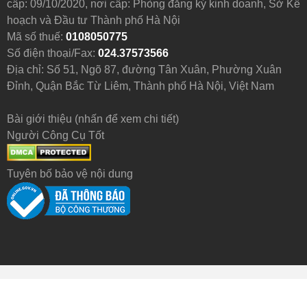
cấp: 09/10/2020, nơi cấp: Phòng đăng ký kinh doanh, Sở Kế
hoạch và Đầu tư Thành phố Hà Nội
Mã số thuế:
0108050775
Số điện thoại/Fax:
024.37573566
Địa chỉ: Số 51, Ngõ 87, đường Tân Xuân, Phường Xuân
Đỉnh, Quận Bắc Từ Liêm, Thành phố Hà Nội, Việt Nam
Bài giới thiệu (nhấn để xem chi tiết)
Người Công Cụ Tốt
Tuyên bố bảo vệ nội dung