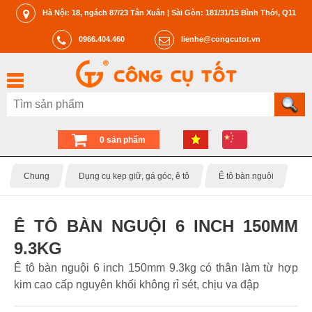
Hà Nội: 18, ngách 87/23 Tân Xuân | Sài Gòn: 181/31/15 Bình Thới, Q11
0966.404.460
lienhe@congcutot.vn
0 sản phẩm
Chung
Dụng cụ kẹp giữ, gá góc, ê tô
Ê tô bàn nguội
Ê TÔ BÀN NGUỘI 6 INCH 150MM
9.3KG
Ê tô bàn nguội 6 inch 150mm 9.3kg có thân làm từ hợp
kim cao cấp nguyên khối không rỉ sét, chịu va đập