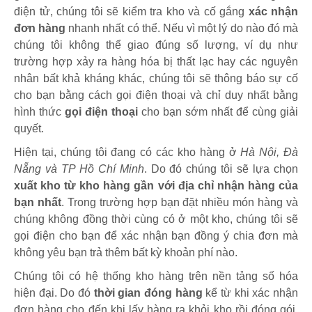
điện tử, chúng tôi sẽ kiểm tra kho và cố gắng
xác nhận
đơn hàng
nhanh nhất có thể. Nếu vì một lý do nào đó mà
chúng tôi không thể giao đúng số lượng, ví dụ như
trường hợp xảy ra hàng hóa bị thất lạc hay các nguyên
nhân bất khả kháng khác, chúng tôi sẽ thông báo sự cố
cho bạn bằng cách gọi điện thoại và chỉ duy nhất bằng
hình thức
gọi điện thoại
cho bạn sớm nhất để cùng giải
quyết.
Hiện tại, chúng tôi đang có các kho hàng ở
Hà Nội, Đà
Nẵng và TP Hồ Chí Minh
. Do đó chúng tôi sẽ lựa chọn
xuất kho từ kho hàng gần với địa chỉ nhận hàng của
bạn nhất
. Trong trường hợp bạn đặt nhiều món hàng và
chúng không đồng thời cùng có ở một kho, chúng tôi sẽ
gọi điện cho bạn để xác nhận bạn đồng ý chia đơn mà
không yêu bạn trả thêm bất kỳ khoản phí nào.
Chúng tôi có hệ thống kho hàng trên nền tảng số hóa
hiện đại. Do đó
thời gian đóng hàng
kể từ khi xác nhận
đơn hàng cho đến khi lấy hàng ra khỏi kho rồi đóng gói,