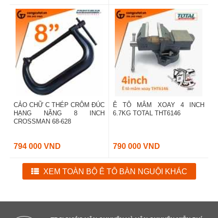
CẢO CHỮ C THÉP CRÔM ĐÚC
Ê TÔ MÂM XOAY 4 INCH
HẠNG NẶNG 8 INCH
6.7KG TOTAL THT6146
CROSSMAN 68-628
794 000 VND
790 000 VND
XEM TOÀN BỘ Ê TÔ BÀN NGUỘI KHÁC