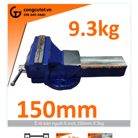
Ê tô bàn nguội 6 inch 150mm 9.3kg