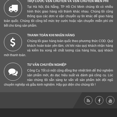
TRỢ CƯỚC VẬN CHUYỂN VÀ VẬN CHUYỂN MIỄN PHÍ
Tại Hà Nội, Đà Nẵng, TP Hồ Chí Minh chúng tôi có nhiều
hình thức giao hàng nội thành khác nhau. Chúng tôi cũng
thông qua các đơn vị vận chuyển uy tín khác để giao hàng
toàn quốc. Chúng tôi công bố mức trợ cước hoặc vận chuyển miễn phí chi
tiết cho từng sản phẩm.
THANH TOÁN KHI NHẬN HÀNG
Chúng tôi giao hàng toàn quốc theo phương thức COD. Quý
khách hoàn toàn yên tâm, chỉ khi nào quý khách nhận hàng
và kiểm tra xong về chất lượng của hàng hóa, quý khách
mới thanh toán.
TƯ VẤN CHUYÊN NGHIỆP
Công Cụ Tốt có một cộng đồng thợ nhiệt tình để thử nghiệm
sản phẩm mới, đo đạc hiệu suất và đánh giá công cụ. Lúc
nào chúng tôi sẵn sàng tư vấn về sản phẩm bởi đội ngũ
chuyên nghiệp và giầu kinh nghiệm. Hãy gọi điện cho chúng tôi !