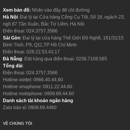
Xem bản đồ:
Nhấn vào đây để chỉ đường
Hà Nội
: Đại lý tại Cửa hàng Công Cụ Tốt, Số 18, ngách 23,
ngõ 87 Tân Xuân, Bắc Từ Liêm, Hà Nội
Điện thoại:
024.3757.3566
Sài Gòn
: Đại lý tại cửa hàng Thế Giới Đồ Nghề, 181/31/15
Bình Thới, P9, Q11,TP Hồ Chí Minh
Điện thoại:
028.22.53.43.17
Đà Nẵng
: Đặt hàng qua điện thoại:
0236.7109.565
Tổng đài
:
Điện thoại:
024.3757.3566
Hotline viettel:
0966.40.44.60
Hotline vinaphone:
0911.22.44.60
Hotline mobiphone:
0909.69.44.60
Danh sách tài khoản ngân hàng
Zalo bán sỉ: 0909.69.4460
VỀ CHÚNG TÔI