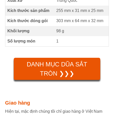
Xuất xứ
Trung Quốc
Kích thước sản phẩm
255 mm
x
31 mm
x
25 mm
Kích thước đóng gói
303 mm x 64 mm x 32 mm
Khối lượng
98 g
Số lượng món
1
DANH MỤC DŨA SẮT
TRÒN ❯❯❯
Giao hàng
Hiện tại, mặc định chúng tôi chỉ giao hàng ở Việt Nam