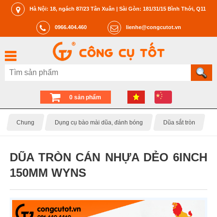
Hà Nội: 18, ngách 87/23 Tân Xuân | Sài Gòn: 181/31/15 Bình Thới, Q11
0966.404.460
lienhe@congcutot.vn
0 sản phẩm
Chung
Dụng cụ bào mài dũa, đánh bóng
Dũa sắt tròn
DŨA TRÒN CÁN NHỰA DẺO 6INCH
150MM WYNS