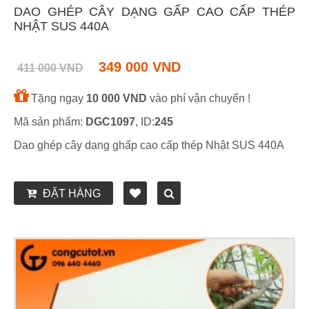
DAO GHÉP CÂY DẠNG GẤP CAO CẤP THÉP
NHẬT SUS 440A
349 000 VND
411 000 VND
Tặng ngay
10 000 VND
vào phí vận chuyển !
Mã sản phẩm:
DGC1097
, ID:
245
Dao ghép cây dạng ghấp cao cấp thép Nhật SUS 440A
ĐẶT HÀNG