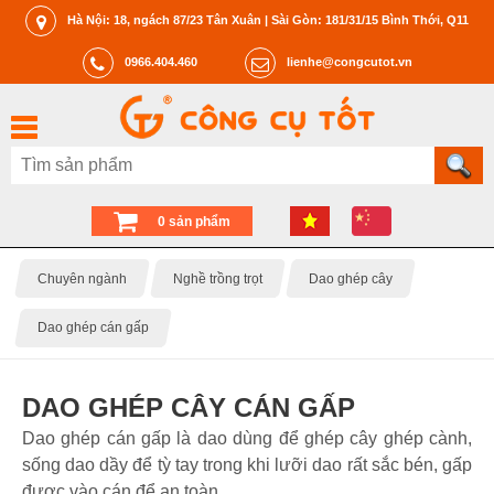
Hà Nội: 18, ngách 87/23 Tân Xuân | Sài Gòn: 181/31/15 Bình Thới, Q11
0966.404.460
lienhe@congcutot.vn
0 sản phẩm
Chuyên ngành
Nghề trồng trọt
Dao ghép cây
Dao ghép cán gấp
DAO GHÉP CÂY CÁN GẤP
Dao ghép cán gấp là dao dùng để ghép cây ghép cành,
sống dao dầy để tỳ tay trong khi lưỡi dao rất sắc bén, gấp
được vào cán để an toàn