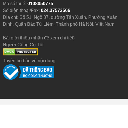
Mã số thuế:
0108050775
Số điện thoại/Fax:
024.37573566
Địa chỉ: Số 51, Ngõ 87, đường Tân Xuân, Phường Xuân
Đỉnh, Quận Bắc Từ Liêm, Thành phố Hà Nội, Việt Nam
Bài giới thiệu (nhấn để xem chi tiết)
Người Công Cụ Tốt
Tuyên bố bảo vệ nội dung