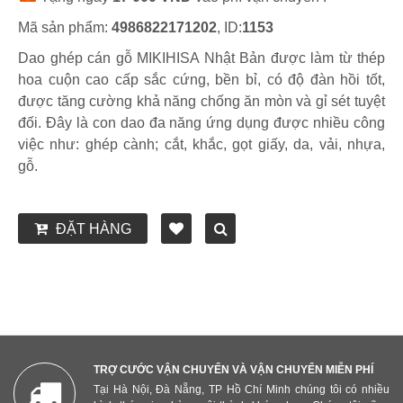
Mã sản phẩm:
4986822171202
, ID:
1153
Dao ghép cán gỗ MIKIHISA Nhật Bản được làm từ thép
hoa cuộn cao cấp sắc cứng, bền bỉ, có độ đàn hồi tốt,
được tăng cường khả năng chống ăn mòn và gỉ sét tuyệt
đối. Đây là con dao đa năng ứng dụng được nhiều công
việc như: ghép cành; cắt, khắc, gọt giấy, da, vải, nhựa,
gỗ.
ĐẶT HÀNG
TRỢ CƯỚC VẬN CHUYỂN VÀ VẬN CHUYỂN MIỄN PHÍ
Tại Hà Nội, Đà Nẵng, TP Hồ Chí Minh chúng tôi có nhiều