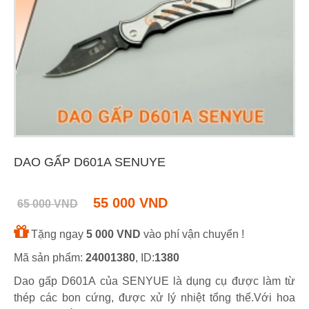
DAO GẤP D601A SENUYE
55 000 VND
65 000 VND
Tặng ngay
5 000 VND
vào phí vận chuyển !
Mã sản phẩm:
24001380
, ID:
1380
Dao gấp D601A của SENYUE là dụng cụ được làm từ
thép các bon cứng, được xử lý nhiệt tổng thể.Với hoa