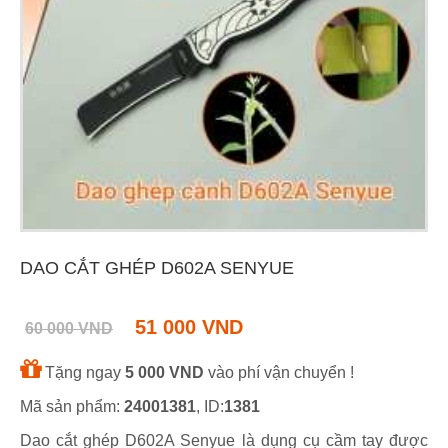
DAO CẮT GHÉP D602A SENYUE
51 000 VND
60 000 VND
Tặng ngay
5 000 VND
vào phí vận chuyển !
Mã sản phẩm:
24001381
, ID:
1381
Dao cắt ghép D602A Senyue là dụng cụ cầm tay được