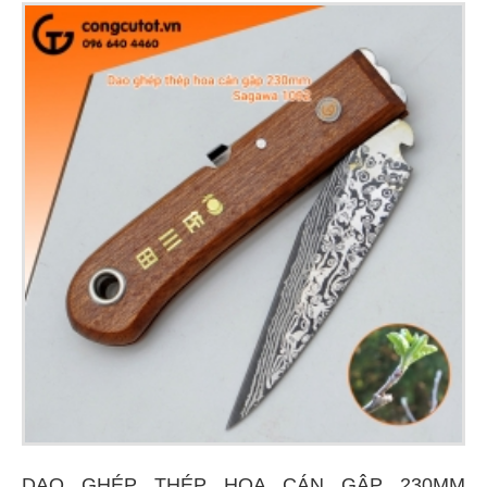
DAO GHÉP THÉP HOA CÁN GẬP 230MM