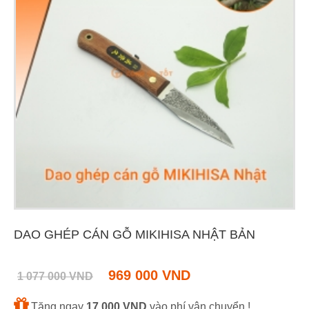
DAO GHÉP CÁN GỖ MIKIHISA NHẬT BẢN
969 000 VND
1 077 000 VND
Tặng ngay
17 000 VND
vào phí vận chuyển !