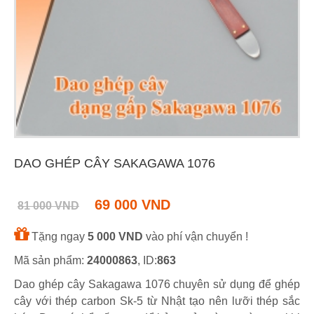
DAO GHÉP CÂY SAKAGAWA 1076
69 000 VND
81 000 VND
Tặng ngay
5 000 VND
vào phí vận chuyển !
Mã sản phẩm:
24000863
, ID:
863
Dao ghép cây Sakagawa 1076 chuyên sử dụng để ghép
cây với thép carbon Sk-5 từ Nhật tạo nên lưỡi thép sắc