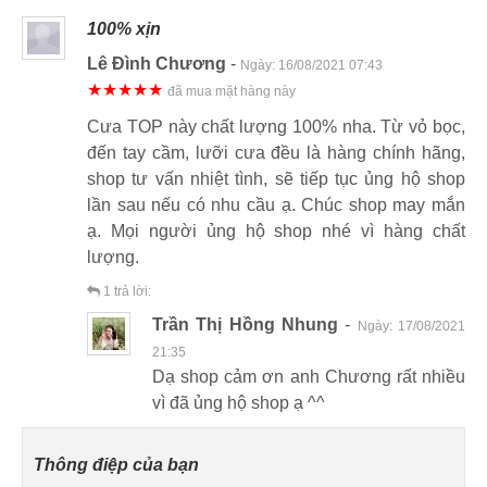
100% xịn
Lê Đình Chương
-
Ngày:
16/08/2021 07:43
★★★★★
đã mua mặt hàng này
Cưa TOP này chất lượng 100% nha. Từ vỏ bọc,
đến tay cầm, lưỡi cưa đều là hàng chính hãng,
shop tư vấn nhiệt tình, sẽ tiếp tục ủng hộ shop
lần sau nếu có nhu cầu ạ. Chúc shop may mắn
ạ. Mọi người ủng hộ shop nhé vì hàng chất
lượng.
1
trả lời:
Trần Thị Hồng Nhung
-
Ngày:
17/08/2021
21:35
Dạ shop cảm ơn anh Chương rất nhiều
vì đã ủng hộ shop ạ ^^
Thông điệp của bạn