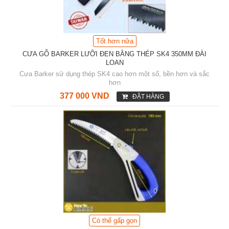
Tốt hơn nữa
CƯA GỖ BARKER LƯỠI ĐEN BẰNG THÉP SK4 350MM ĐÀI
LOAN
Cưa Barker sử dụng thép SK4 cao hơn một số, bền hơn và sắc
hơn
377 000 VND
ĐẶT HÀNG
Có thể gấp gọn