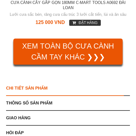
CƯA CÀNH CÂY GẤP GỌN 180MM C-MART TOOLS A0692 ĐÀI
LOAN
Lưỡi cưa sắc bén, răng cưa cấu trúc 3 lưỡi cắt tiến, lùi và ăn sâu
125 000 VND
ĐẶT HÀNG
XEM TOÀN BỘ CƯA CÀNH
CẦM TAY KHÁC ❯❯❯
CHI TIẾT SẢN PHẨM
THÔNG SỐ SẢN PHẨM
GIAO HÀNG
HỎI ĐÁP