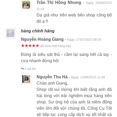
Trần Thị Hồng Nhung
-
Ngày:
05/08/2023
11:04
Dạ giá như trên web bên shop công bố
đó ạ !!
hàng chính hãng
Nguyễn Hoàng Giang
-
Ngày:
27/07/2023 08:25
★★★★★
đã mua mặt hàng này
Đúng là siêu sát thủ - cầm lại sang hết cả tay -
cưa nhanh đừng hỏi
1
trả lời:
Nguyễn Thu Hà
-
Ngày:
13/09/2023 11:49
Chào anh Giang,
Shop rất vui mừng khi biết rằng anh đã
hài lòng với trải nghiệm mua hàng trên
shop. Sự ủng hộ của anh là niềm động
viên lớn đối với chúng tôi. Công Cụ Tốt
sẽ tiếp tục cung cấp dịch vụ tốt nhất và