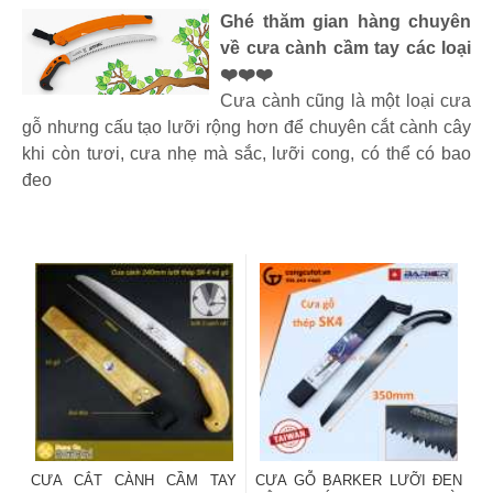
Ghé thăm gian hàng chuyên
về cưa cành cầm tay các loại
❤️❤️❤️
Cưa cành cũng là một loại cưa
gỗ nhưng cấu tạo lưỡi rộng hơn để chuyên cắt cành cây
khi còn tươi, cưa nhẹ mà sắc, lưỡi cong, có thể có bao
đeo
CƯA CẮT CÀNH CẦM TAY
CƯA GỖ BARKER LƯỠI ĐEN