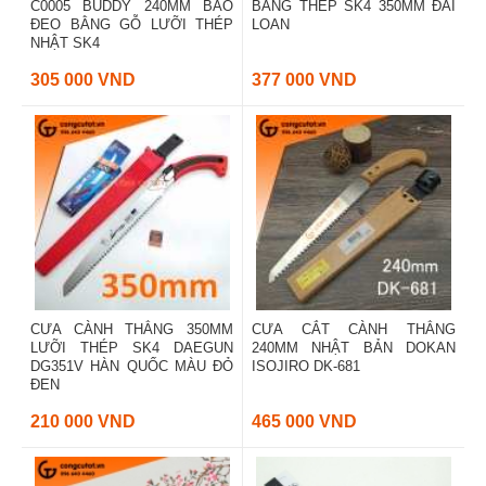
C0005 BUDDY 240MM BAO
BẰNG THÉP SK4 350MM ĐÀI
ĐEO BẰNG GỖ LƯỠI THÉP
LOAN
NHẬT SK4
305 000 VND
377 000 VND
CƯA CÀNH THẲNG 350MM
CƯA CẮT CÀNH THẲNG
LƯỠI THÉP SK4 DAEGUN
240MM NHẬT BẢN DOKAN
DG351V HÀN QUỐC MÀU ĐỎ
ISOJIRO DK-681
ĐEN
210 000 VND
465 000 VND