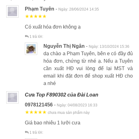
Phạm Tuyên
-
Ngày:
28/06/2024 14:35
★★★★★
Có xuất hóa đơn không ạ
1
trả lời:
Nguyễn Thị Ngân
-
Ngày:
13/10/2024 15:36
dạ chào a Phạm Tuyên, bên e có đầy đủ
hóa đơn, chứng từ nhé ạ. Nếu a Tuyên
cần xuất HĐ vui lòng để lại MST và
email khi đặt đơn để shop xuất HĐ cho
a nhé
Cưa Top F890302 của Đài Loan
0978121456
-
Ngày:
04/08/2023 16:33
★★★★★
chưa mua sản phẩm này
Giá bao nhiêu 1 lưỡi cưa
1
trả lời: