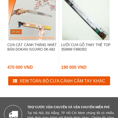
CƯA CẮT CÀNH THẲNG NHẬT
LƯỠI CƯA GỖ THAY THẾ TOP
BẢN DOKAN ISOJIRO DK-682
350MM F890302
470 000 VND
190 000 VND
XEM TOÀN BỘ CƯA CÀNH CẦM TAY KHÁC
TRỢ CƯỚC VẬN CHUYỂN VÀ VẬN CHUYỂN MIỄN PHÍ
Tại Hà Nội, Đà Nẵng, TP Hồ Chí Minh chúng tôi có nhiều
hình thức giao hàng nội thành khác nhau. Chúng tôi cũng