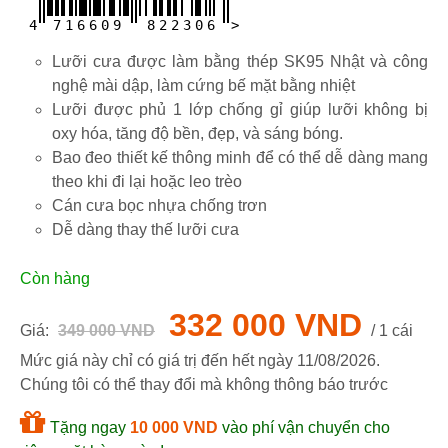
4
7
1
6
6
0
9
8
2
2
3
0
6
>
Lưỡi cưa được làm bằng thép SK95 Nhật và công
nghệ mài dập, làm cứng bế mặt bằng nhiệt
Lưỡi được phủ 1 lớp chống gỉ giúp lưỡi không bị
oxy hóa, tăng độ bền, đẹp, và sáng bóng.
Bao đeo thiết kế thông minh để có thể dễ dàng mang
theo khi đi lại hoặc leo trèo
Cán cưa bọc nhựa chống trơn
Dễ dàng thay thế lưỡi cưa
Còn hàng
332 000 VND
Giá:
349 000 VND
/ 1 cái
Mức giá này chỉ có giá trị đến hết ngày
11/08/2026
.
Chúng tôi có thể thay đổi mà không thông báo trước
Tặng ngay
10 000 VND
vào phí vận chuyển cho