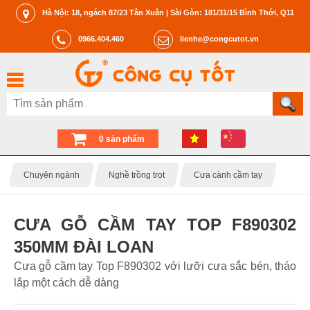
Hà Nội: 18, ngách 87/23 Tân Xuân | Sài Gòn: 181/31/15 Bình Thới, Q11
0966.404.460
lienhe@congcutot.vn
0 sản phẩm
Chuyên ngành
Nghề trồng trọt
Cưa cành cầm tay
CƯA GỖ CẦM TAY TOP F890302
350MM ĐÀI LOAN
Cưa gỗ cầm tay Top F890302 với lưỡi cưa sắc bén, tháo
lắp một cách dễ dàng