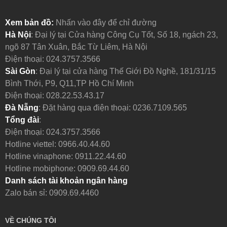
Xem bản đồ:
Nhấn vào đây để chỉ đường
Hà Nội
: Đại lý tại Cửa hàng Công Cụ Tốt, Số 18, ngách 23,
ngõ 87 Tân Xuân, Bắc Từ Liêm, Hà Nội
Điện thoại:
024.3757.3566
Sài Gòn
: Đại lý tại cửa hàng Thế Giới Đồ Nghề, 181/31/15
Bình Thới, P9, Q11,TP Hồ Chí Minh
Điện thoại:
028.22.53.43.17
Đà Nẵng
: Đặt hàng qua điện thoại:
0236.7109.565
Tổng đài
:
Điện thoại:
024.3757.3566
Hotline viettel:
0966.40.44.60
Hotline vinaphone:
0911.22.44.60
Hotline mobiphone:
0909.69.44.60
Danh sách tài khoản ngân hàng
Zalo bán sỉ: 0909.69.4460
VỀ CHÚNG TÔI