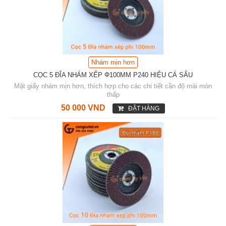
Nhám mịn hơn
CỌC 5 ĐĨA NHÁM XẾP Φ100MM P240 HIỆU CÁ SẤU
Mặt giấy nhám mịn hơn, thích hợp cho các chi tiết cần độ mài mòn
thấp
50 000 VND
ĐẶT HÀNG