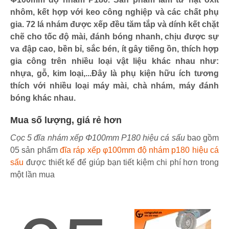
nhôm, kết hợp với keo công nghiệp và các chất phụ
gia. 72 lá nhám được xếp đều tăm tắp và dính kết chặt
chẽ cho tốc độ mài, đánh bóng nhanh, chịu được sự
va đập cao, bền bỉ, sắc bén, ít gây tiếng ồn, thích hợp
gia công trên nhiều loại vật liệu khác nhau như:
nhựa, gỗ, kim loại,...Đây là phụ kiện hữu ích tương
thích với nhiều loại máy mài, chà nhám, máy đánh
bóng khác nhau.
Mua số lượng, giá rẻ hơn
Cọc 5 đĩa nhám xếp Φ100mm P180 hiệu cá sấu
bao gồm
05 sản phẩm
đĩa ráp xếp φ100mm độ nhám p180 hiệu cá
sấu
được thiết kế để giúp bạn tiết kiệm chi phí hơn trong
một lần mua