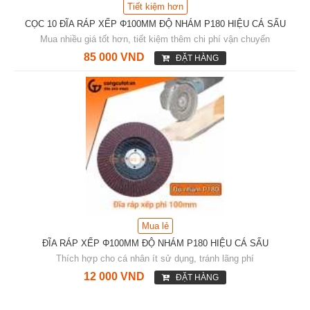
Tiết kiệm hơn
CỌC 10 ĐĨA RÁP XẾP Φ100MM ĐỘ NHÁM P180 HIỆU CÁ SẤU
Mua nhiều giá tốt hơn, tiết kiệm thêm chi phí vận chuyển
85 000 VND
ĐẶT HÀNG
Mua lẻ
ĐĨA RÁP XẾP Φ100MM ĐỘ NHÁM P180 HIỆU CÁ SẤU
Thích hợp cho cá nhân ít sử dụng, tránh lãng phí
12 000 VND
ĐẶT HÀNG