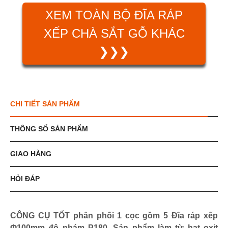
XEM TOÀN BỘ ĐĨA RÁP
XẾP CHÀ SẮT GỖ KHÁC
❯❯❯
CHI TIẾT SẢN PHẨM
THÔNG SỐ SẢN PHẨM
GIAO HÀNG
HỎI ĐÁP
CÔNG CỤ TỐT phân phối 1 cọc gồm 5 Đĩa ráp xếp
Φ100mm độ nhám P180. Sản phẩm làm từ hạt oxit