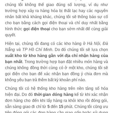
chúng tôi không thể giao đúng số lượng, ví dụ như
trường hợp xảy ra hàng hóa bị thất lạc hay các nguyên
nhân bất khả kháng khác, chúng tôi sẽ thông báo sự cố
cho bạn bằng cách gọi điện thoại và chỉ duy nhất bằng
hình thức
gọi điện thoại
cho bạn sớm nhất để cùng giải
quyết.
Hiện tại, chúng tôi đang có các kho hàng ở
Hà Nội, Đà
Nẵng và TP Hồ Chí Minh
. Do đó chúng tôi sẽ lựa chọn
xuất kho từ kho hàng gần với địa chỉ nhận hàng của
bạn nhất
. Trong trường hợp bạn đặt nhiều món hàng và
chúng không đồng thời cùng có ở một kho, chúng tôi sẽ
gọi điện cho bạn để xác nhận bạn đồng ý chia đơn mà
không yêu bạn trả thêm bất kỳ khoản phí nào.
Chúng tôi có hệ thống kho hàng trên nền tảng số hóa
hiện đại. Do đó
thời gian đóng hàng
kể từ khi xác nhận
đơn hàng cho đến khi lấy hàng ra khỏi kho rồi đóng gói,
sẵn sàng giao đi chỉ từ
5
đến
15
phút
.
Chúng tôi cũng ưu
tiên đóng gói các đơn hàng cần giao gấp hoặc sử dụng