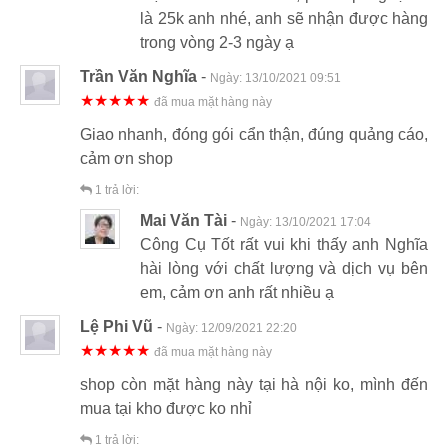
là 25k anh nhé, anh sẽ nhận được hàng
trong vòng 2-3 ngày ạ
Trần Văn Nghĩa
-
Ngày:
13/10/2021 09:51
★★★★★
đã mua mặt hàng này
Giao nhanh, đóng gói cẩn thận, đúng quảng cáo,
cảm ơn shop
1
trả lời:
Mai Văn Tài
-
Ngày:
13/10/2021 17:04
Công Cụ Tốt rất vui khi thấy anh Nghĩa
hài lòng với chất lượng và dịch vụ bên
em, cảm ơn anh rất nhiều ạ
Lệ Phi Vũ
-
Ngày:
12/09/2021 22:20
★★★★★
đã mua mặt hàng này
shop còn mặt hàng này tại hà nội ko, mình đến
mua tại kho được ko nhỉ
1
trả lời: