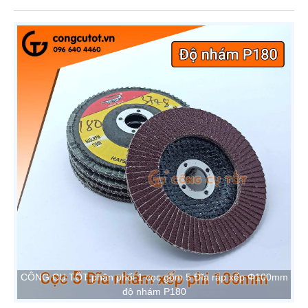
CÔNG CỤ TỐT phân phối 1 cọc gồm 5 Đĩa ráp xếp Φ100mm
độ nhám P180