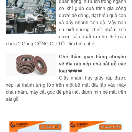
quan trọng, hữu ích trong ngành
cơ khí giúp quá trình gia công
được dễ dàng, đạt hiệu quả cao
và đẩy nhanh tiến độ. Vậy bạn
đã biết những chiếc nhám xếp
được sản xuất ra như thế nào
chưa ? Cùng CÔNG CỤ TỐT tìm hiểu nhé!
Ghé thăm gian hàng chuyên
về đĩa ráp xếp chà sắt gỗ các
loại ❤️❤️❤️
Giấy nhám hay giấy ráp được
xếp lại thành từng lớp trên một bề mặt đĩa lắp vào máy
chà nhám, máy cắt góc để phá thô, đánh mịn bề mặt trên
sắt gỗ