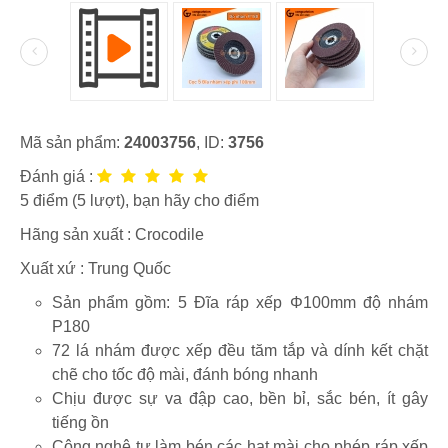
Mã sản phẩm:
24003756
, ID:
3756
Đánh giá :
5
điểm (
5
lượt), bạn hãy cho điểm
Hãng sản xuất :
Crocodile
Xuất xứ : Trung Quốc
Sản phẩm gồm: 5 Đĩa ráp xếp Φ100mm độ nhám
P180
72 lá nhám được xếp đều tăm tắp và dính kết chặt
chẽ cho tốc độ mài, đánh bóng nhanh
Chịu được sự va đập cao, bền bỉ, sắc bén, ít gây
tiếng ồn
Công nghệ tự làm bén các hạt mài cho phép ráp xếp