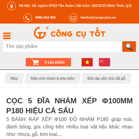
Hà Nội: 18, ngách 87/23 Tân Xuân | Sài Gòn: 181/31/15 Bình Thới, Q11
0966.404.460
lienhe@congcutot.vn
0 sản phẩm
Máy
Máy chà nhám & phụ kiện
Đĩa ráp xếp chà sắt gỗ
CỌC 5 ĐĨA NHÁM XẾP Φ100MM
P180 HIỆU CÁ SẤU
5 BÁNH RÁP XẾP Φ100 ĐỘ NHÁM P180 giúp mài,
đánh bóng, gia công trên nhiều loại vật liệu khác nhau
như: nhựa, gỗ, kim loại,...