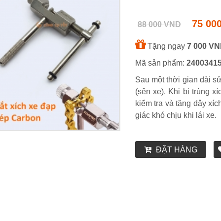
75 00
88 000 VND
Tặng ngay
7 000 V
Mã sản phẩm:
2400341
Sau một thời gian dài s
(sên xe). Khi bị trùng x
kiểm tra và tăng dây xí
giác khó chịu khi lái xe.
ĐẶT HÀNG