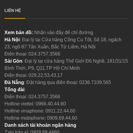
LIÊN HỆ
Xem bản đồ:
Nhấn vào đây để chỉ đường
Hà Nội
: Đại lý tại Cửa hàng Công Cụ Tốt, Số 18, ngách
23, ngõ 87 Tân Xuân, Bắc Từ Liêm, Hà Nội
Điện thoại:
024.3757.3566
Sài Gòn
: Đại lý tại cửa hàng Thế Giới Đồ Nghề, 181/31/15
Bình Thới, P9, Q11,TP Hồ Chí Minh
Điện thoại:
028.22.53.43.17
Đà Nẵng
: Đặt hàng qua điện thoại:
0236.7109.565
Tổng đài
:
Điện thoại:
024.3757.3566
Hotline viettel:
0966.40.44.60
Hotline vinaphone:
0911.22.44.60
Hotline mobiphone:
0909.69.44.60
Danh sách tài khoản ngân hàng
Zalo bán sỉ: 0909.69.4460