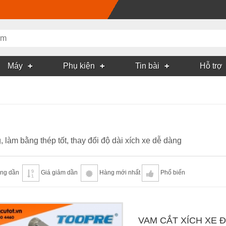
Máy
Phụ kiện
Tin bài
Hỗ trợ
làm bằng thép tốt, thay đổi độ dài xích xe dễ dàng
ăng dần
Giá giảm dần
Hàng mới nhất
Phổ biến
VAM CẮT XÍCH XE 