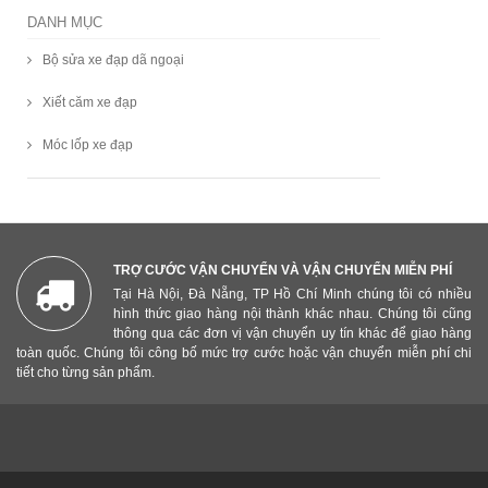
DANH MỤC
Bộ sửa xe đạp dã ngoại
Xiết căm xe đạp
Móc lốp xe đạp
TRỢ CƯỚC VẬN CHUYỂN VÀ VẬN CHUYỂN MIỄN PHÍ
Tại Hà Nội, Đà Nẵng, TP Hồ Chí Minh chúng tôi có nhiều
hình thức giao hàng nội thành khác nhau. Chúng tôi cũng
thông qua các đơn vị vận chuyển uy tín khác để giao hàng
toàn quốc. Chúng tôi công bố mức trợ cước hoặc vận chuyển miễn phí chi
tiết cho từng sản phẩm.