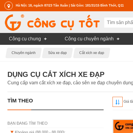
Hà Nội: 18, ngách 87/23 Tân Xuân | Sài Gòn: 181/31/15 Bình Thới, Q11
Công cụ chung
Công cụ chuyên ngành
Chuyên ngành
Sửa xe đạp
Cắt xích xe đạp
DỤNG CỤ CẮT XÍCH XE ĐẠP
Cung cấp vam cắt xích xe đạp, cảo sên xe đạp chuyên dụng, 
TÌM THEO
Giá t
BẠN ĐANG TÌM THEO
Khoảng giá (88 000 - 88 000):