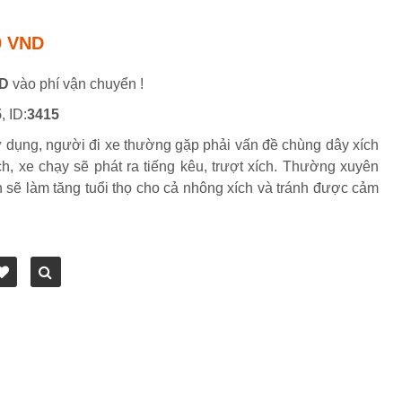
0 VND
ND
vào phí vận chuyển !
5
, ID:
3415
ử dụng, người đi xe thường gặp phải vấn đề chùng dây xích
ích, xe chạy sẽ phát ra tiếng kêu, trượt xích. Thường xuyên
ch sẽ làm tăng tuổi thọ cho cả nhông xích và tránh được cảm