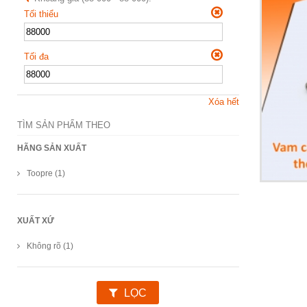
Tối thiểu
Tối đa
Xóa hết
TÌM SẢN PHẨM THEO
HÃNG SẢN XUẤT
Toopre (1)
XUẤT XỨ
Không rõ (1)
LỌC