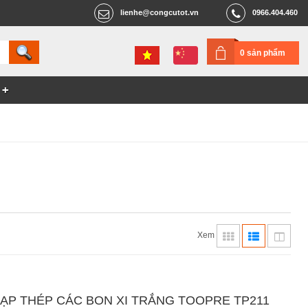
lienhe@congcutot.vn
0966.404.460
0 sản phẩm
Xem
ĐẠP THÉP CÁC BON XI TRẮNG TOOPRE TP211