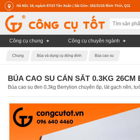
Hà Nội: 18, ngách 87/23 Tân Xuân | Sài Gòn: 181/31/15 Bình Thới, Q11
Công cụ chung
Công cụ chuyên ngành
Chung
Búa và dụng cụ đóng đinh
Búa cao su
BÚA CAO SU CÁN SẮT 0.3KG 26CM 
Búa cao su đen 0.3kg Berrylion chuyên ốp, lát gạch nền, tườ