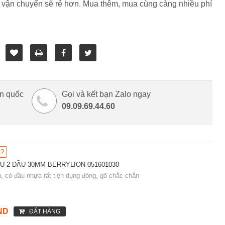
 vận chuyển sẽ rẻ hơn. Mua thêm, mua cùng càng nhiều phí
àn quốc
Gọi và kết bạn Zalo ngay
09.09.69.44.60
t?
U 2 ĐẦU 30MM BERRYLION 051601030
, có đầu nhựa rất tiện dụng đóng, gõ chắc chắn
ND
ĐẶT HÀNG