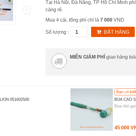
Tại Hà Nội, Đà Nẵng, TP Hồ Chí Minh phí
càng rẻ.
Mua 4 cái, tổng phí chỉ là
7 000
VND
Số lượng :
ĐẶT HÀNG
MIỄN GIẢM PHÍ
giao hàng to
Bạn có biế
ION 051602500
BÚA CAO S
Búa nhỏ gọn
45 000 V