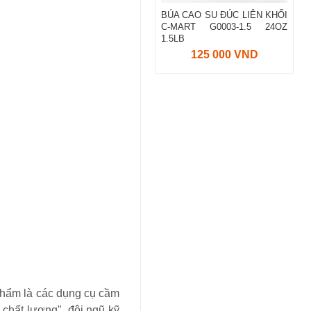
BÚA CAO SU ĐÚC LIÊN KHỐI
C-MART G0003-1.5 24OZ
1.5LB
125 000 VND
phẩm là các dụng cụ cầm
 chất lượng", đội ngũ kỹ