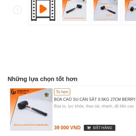
Những lựa chọn tốt hơn
To hơn
BÚA CAO SU CÁN SẮT 0.5KG 27CM BERRYL
Búa to, lực khỏe, thao tác nhanh, độ bền cao
39 000 VND
ĐẶT HÀNG