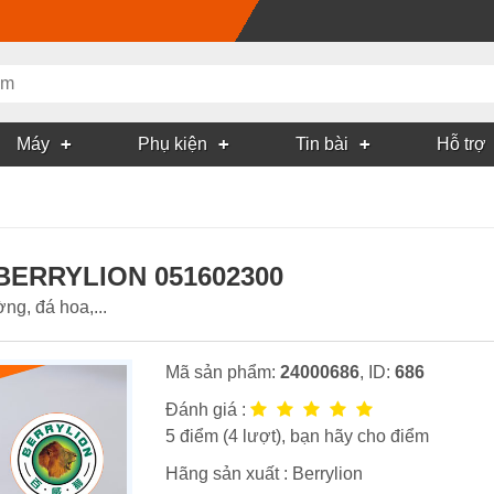
Máy
Phụ kiện
Tin bài
Hỗ trợ
BERRYLION 051602300
ng, đá hoa,...
Mã sản phẩm:
24000686
, ID:
686
Đánh giá :
5
điểm (
4
lượt), bạn hãy cho điểm
Hãng sản xuất :
Berrylion