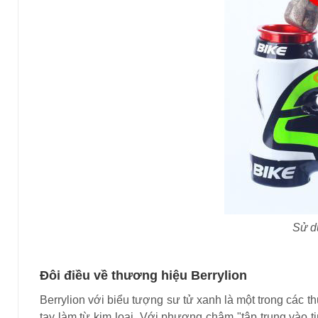
Sử dụ
Đôi điều về thương hiệu Berrylion
Berrylion với biểu tượng sư tử xanh là một trong cá
tay làm từ kim loại. Với phương châm "tập trung vào ti