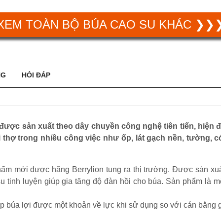
XEM TOÀN BỘ BÚA CAO SU KHÁC ❯❯
NG
HỎI ĐÁP
được sản xuất theo dây chuyền công nghệ tiên tiến, hiện đạ
thợ trong nhiều công việc như ốp, lát gạch nền, tường, c
ẩm mới được hãng Berrylion tung ra thị trường. Được sản xu
 su tinh luyện giúp gia tăng độ đàn hồi cho búa. Sản phẩm là m
p búa lợi được một khoản về lực khi sử dụng so với cán bằng 