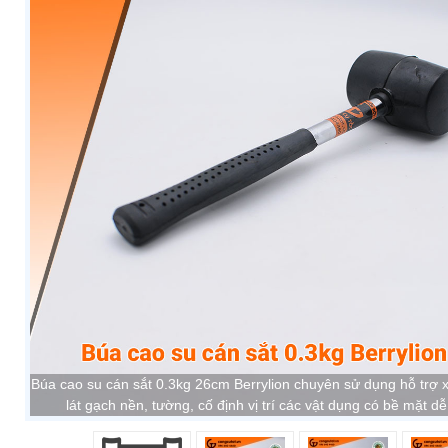
Búa cao su cán sắt 0.3kg 26cm Berrylion chuyên sử dụng hỗ trợ 
lát gạch nền, tường, cố định vị trí các vật dụng có bề mặt d