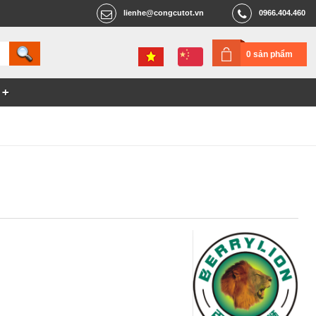
lienhe@congcutot.vn
0966.404.460
0 sản phẩm