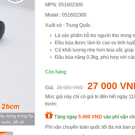
MPN:
051602300
Model :
051602300
Xuất xứ : Trung Quốc
Là sản phẩm hỗ trợ người thợ trong n
Đầu búa được làm từ cao su tinh luy
Có khối lượng nhẹ hơn búa sắt, giú
Đầu búa nặng 0.3kg, phù hợp với cá
Còn hàng
27 000 VN
Giá:
28 000 VND
Mức giá này chỉ có giá trị đến hết ngày
11
trước
xây dựng trong ốp,
Tặng ngay
5 000 VND
vào phí vận ch
ễ xước, dễ vỡ
Phí vận chuyển toàn quốc tối đa mà bạn ph