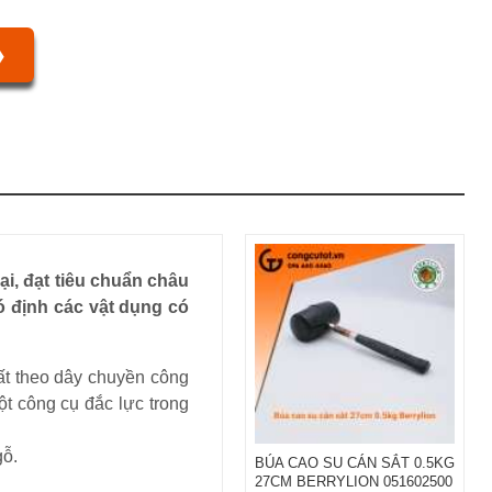
❯
i, đạt tiêu chuẩn châu
ó định các vật dụng có
ất theo dây chuyền công
ột công cụ đắc lực trong
gỗ.
BÚA CAO SU CÁN SẮT 0.5KG
27CM BERRYLION 051602500