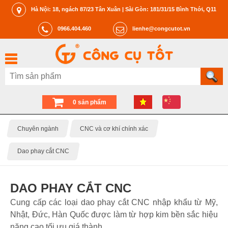
Hà Nội: 18, ngách 87/23 Tân Xuân | Sài Gòn: 181/31/15 Bình Thới, Q11
0966.404.460
lienhe@congcutot.vn
0 sản phẩm
Chuyên ngành
CNC và cơ khí chính xác
Dao phay cắt CNC
DAO PHAY CẮT CNC
Cung cấp các loại dao phay cắt CNC nhập khẩu từ Mỹ,
Nhật, Đức, Hàn Quốc được làm từ hợp kim bền sắc hiệu
năng cao tối ưu giá thành