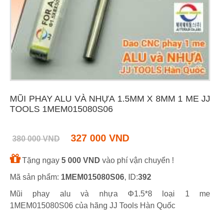
MŨI PHAY ALU VÀ NHỰA 1.5MM X 8MM 1 ME JJ
TOOLS 1MEM015080S06
327 000 VND
380 000 VND
Tặng ngay
5 000 VND
vào phí vận chuyển !
Mã sản phẩm:
1MEM015080S06
, ID:
392
Mũi phay alu và nhựa Φ1.5*8 loại 1 me
1MEM015080S06 của hãng JJ Tools Hàn Quốc