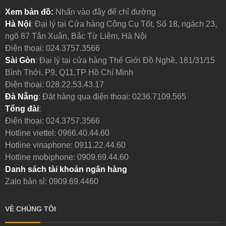
Xem bản đồ:
Nhấn vào đây để chỉ đường
Hà Nội
: Đại lý tại Cửa hàng Công Cụ Tốt, Số 18, ngách 23,
ngõ 87 Tân Xuân, Bắc Từ Liêm, Hà Nội
Điện thoại:
024.3757.3566
Sài Gòn
: Đại lý tại cửa hàng Thế Giới Đồ Nghề, 181/31/15
Bình Thới, P9, Q11,TP Hồ Chí Minh
Điện thoại:
028.22.53.43.17
Đà Nẵng
: Đặt hàng qua điện thoại:
0236.7109.565
Tổng đài
:
Điện thoại:
024.3757.3566
Hotline viettel:
0966.40.44.60
Hotline vinaphone:
0911.22.44.60
Hotline mobiphone:
0909.69.44.60
Danh sách tài khoản ngân hàng
Zalo bán sỉ: 0909.69.4460
VỀ CHÚNG TÔI