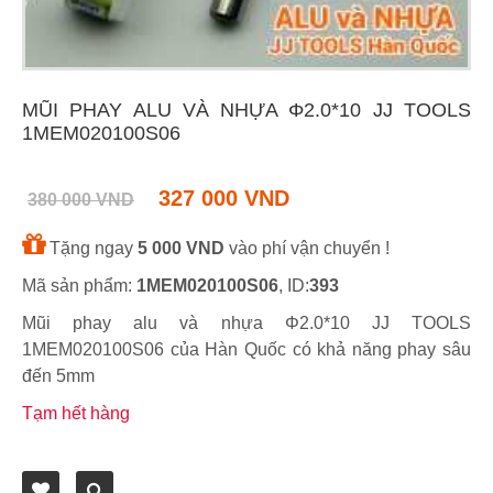
MŨI PHAY ALU VÀ NHỰA Φ2.0*10 JJ TOOLS
1MEM020100S06
327 000 VND
380 000 VND
Tặng ngay
5 000 VND
vào phí vận chuyển !
Mã sản phẩm:
1MEM020100S06
, ID:
393
Mũi phay alu và nhựa Φ2.0*10 JJ TOOLS
1MEM020100S06 của Hàn Quốc có khả năng phay sâu
đến 5mm
Tạm hết hàng