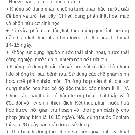
- Đối với rau ăn lá, ăn thân củ và củ:
+ Không sử dụng phân chuồng tươi, phân bắc, nước giải
để bón và tưới lên cây. Chỉ sử dụng phân thật hoai mục
và phân hữu cơ sinh học.
+ Bón vừa phải đạm, lân, kali theo đúng quy trình hướng
dẫn. Cần kết thúc phân bón trước khi thu hoạch ít nhất
14- 15 ngày.
+ Không sử dụng nguồn nước thải sinh hoạt, nước thải
công nghiệp, nước đã bị nhiễm bẩn để tưới rau.
+ Không sử dụng thuốc bảo vệ thực vật có độc tố ở nhóm
I để phòng trừ sâu bệnh rau. Sử dụng các chế phẩm sinh
học, chế phẩm thảo mộc. Trường hợp cần thiết chỉ sử
dụng thuốc hoá học có độ độc thuộc các nhóm II, III, IV.
Chọn các loại thuốc có hàm lượng hoạt chất thấp và ít
độc đối với ký sinh, thiên địch. Kết thúc phun thuốc hoá
học trước thời gian thu hoạch với thời gian cách ly cho
phép (trung bình là 10-15 ngày). Nếu dùng thuốc Benlate
thì sau 28 ngày, rau mới được sử dụng.
+ Thu hoạch đúng thời điểm và theo quy trình kỹ thuật