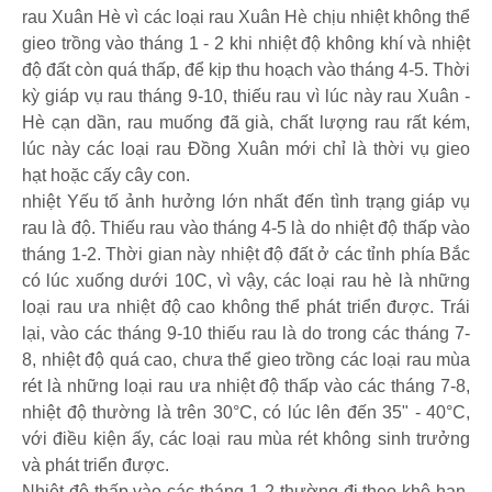
rau Xuân Hè vì các loại rau Xuân Hè chịu nhiệt không thể
gieo trồng vào tháng 1 - 2 khi nhiệt độ không khí và nhiệt
độ đất còn quá thấp, để kịp thu hoạch vào tháng 4-5. Thời
kỳ giáp vụ rau tháng 9-10, thiếu rau vì lúc này rau Xuân -
Hè cạn dần, rau muống đã già, chất lượng rau rất kém,
lúc này các loại rau Đồng Xuân mới chỉ là thời vụ gieo
hạt hoặc cấy cây con.
nhiệt Yếu tố ảnh hưởng lớn nhất đến tình trạng giáp vụ
rau là độ. Thiếu rau vào tháng 4-5 là do nhiệt độ thấp vào
tháng 1-2. Thời gian này nhiệt độ đất ở các tỉnh phía Bắc
có lúc xuống dưới 10C, vì vậy, các loại rau hè là những
loại rau ưa nhiệt độ cao không thể phát triển được. Trái
lại, vào các tháng 9-10 thiếu rau là do trong các tháng 7-
8, nhiệt độ quá cao, chưa thể gieo trồng các loại rau mùa
rét là những loại rau ưa nhiệt độ thấp vào các tháng 7-8,
nhiệt độ thường là trên 30°C, có lúc lên đến 35" - 40°C,
với điều kiện ấy, các loại rau mùa rét không sinh trưởng
và phát triển được.
Nhiệt độ thấp vào các tháng 1-2 thường đi theo khô hạn,