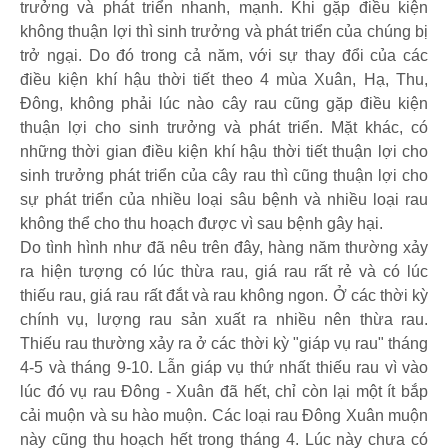
trưởng và phát triển nhanh, mạnh. Khi gặp điều kiện
không thuận lợi thì sinh trưởng và phát triển của chúng bị
trở ngại. Do đó trong cả năm, với sự thay đổi của các
điều kiện khí hậu thời tiết theo 4 mùa Xuân, Hạ, Thu,
Đông, không phải lúc nào cây rau cũng gặp điều kiện
thuận lợi cho sinh trưởng và phát triển. Mặt khác, có
những thời gian điều kiện khí hậu thời tiết thuận lợi cho
sinh trưởng phát triển của cây rau thì cũng thuận lợi cho
sự phát triển của nhiều loại sâu bệnh và nhiều loại rau
không thể cho thu hoạch được vì sau bệnh gây hại.
Do tình hình như đã nêu trên đây, hàng năm thường xảy
ra hiện tượng có lúc thừa rau, giá rau rất rẻ và có lúc
thiếu rau, giá rau rất đắt và rau không ngon. Ở các thời kỳ
chính vụ, lượng rau sản xuất ra nhiều nên thừa rau.
Thiếu rau thường xảy ra ở các thời kỳ "giáp vụ rau" tháng
4-5 và tháng 9-10. Lẫn giáp vụ thứ nhất thiếu rau vì vào
lúc đó vụ rau Đông - Xuân đã hết, chỉ còn lại một ít bắp
cải muộn và su hào muộn. Các loại rau Đông Xuân muộn
này cũng thu hoạch hết trong tháng 4. Lúc này chưa có