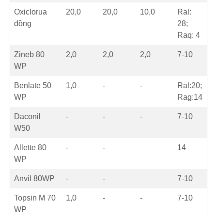
Oxiclorua
20,0
20,0
10,0
Ral:
đồng
28;
Raq: 4
Zineb 80
2,0
2,0
2,0
7-10
WP
Benlate 50
1,0
-
-
Ral:20;
WP
Rag:14
Daconil
-
-
-
7-10
W50
Allette 80
-
-
14
WP
Anvil 80WP
-
-
7-10
Topsin M 70
1,0
-
-
7-10
WP