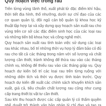
Quy hoạch việc trồng rau
Trên từng vùng lãnh thổ, xuất phát từ đặc điểm khí hậu,
thời tiết địa hình, thổ nhưỡng, dưới sự chỉ đạo của các
cơ quan quản lý, đội ngũ cán bộ quản lý khoa học kỹ
thuật tập hợp lại và xây dựng quy hoạch sản xuất rau cho
vùng trên cơ sở các đặc điểm sinh học của các loại rau
và những tiến bộ khoa học và công nghệ mới.
Quy hoạch sản xuất rau tính toán việc sử dụng các loại
rau khác nhau, bố trí những thời vụ hợp lý đảm bảo có đủ
rau cho tất cả các tháng trong năm với số lượng và chất
lượng cần thiết, tránh không để thừa rau vào các tháng
chính vụ, không để thiếu rau vào các tháng giáp vụ. Quy
hoạch dự kiến bố trí các loại rau trên từng ruộng với
những diện tích và thời vụ được tính toán trước. Quy
hoạch dự kiến đề xuất các chính sách khuyến khích sản
xuất, giá cả, tiêu chuẩn chất lượng rau cũng như cung
cấp trang thiết bị vật tư cần thiết.
Sau khi thu hoạch được các cấp quản lý có thẩm quyền
phê duyệt trở thành văn bản pháp lý chỉ đạo và tạo ra