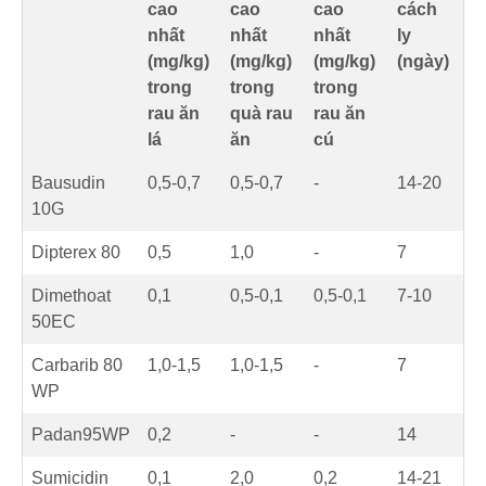
cao
cao
cao
cách
nhất
nhất
nhất
ly
(mg/kg)
(mg/kg)
(mg/kg)
(ngày)
trong
trong
trong
rau ăn
quà rau
rau ăn
lá
ăn
cú
Bausudin
0,5-0,7
0,5-0,7
-
14-20
10G
Dipterex 80
0,5
1,0
-
7
Dimethoat
0,1
0,5-0,1
0,5-0,1
7-10
50EC
Carbarib 80
1,0-1,5
1,0-1,5
-
7
WP
Padan95WP
0,2
-
-
14
Sumicidin
0,1
2,0
0,2
14-21