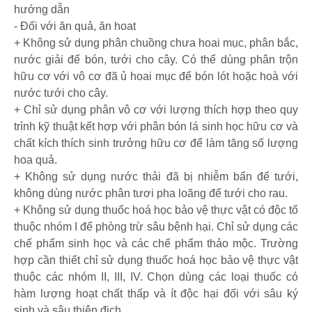
hướng dẫn
- Đối với ăn quả, ăn hoat
+ Không sử dụng phân chuồng chưa hoai mục, phân bắc,
nước giải để bón, tưới cho cây. Có thể dùng phân trộn
hữu cơ với vô cơ đã ủ hoai mục để bón lót hoặc hoà với
nước tưới cho cây.
+ Chỉ sử dụng phân vô cơ với lượng thích hợp theo quy
trình kỹ thuật kết hợp với phân bón lá sinh học hữu cơ và
chất kích thích sinh trưởng hữu cơ để làm tăng số lượng
hoa quả.
+ Không sử dụng nước thải đã bị nhiễm bẩn để tưới,
không dùng nước phân tươi pha loãng để tưới cho rau.
+ Không sử dụng thuốc hoá học bảo vệ thực vật có độc tố
thuộc nhóm I để phòng trừ sâu bệnh hại. Chỉ sử dụng các
chế phẩm sinh học và các chế phẩm thảo mộc. Trường
hợp cần thiết chỉ sử dụng thuốc hoá học bảo vệ thực vật
thuộc các nhóm II, III, IV. Chọn dùng các loại thuốc có
hàm lượng hoạt chất thấp và ít độc hại đối với sâu ký
sinh và sâu thiên địch.