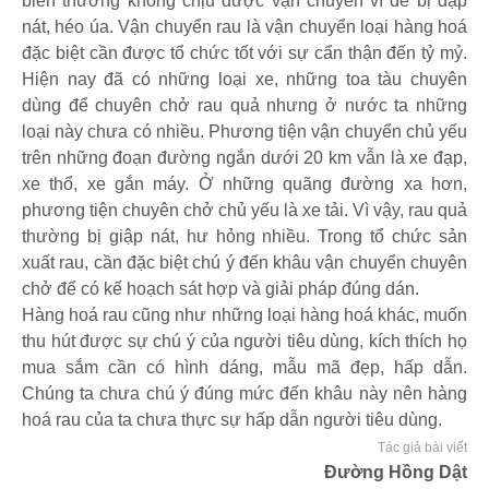
biến thường không chịu được vận chuyển vì dễ bị dập
nát, héo úa. Vận chuyển rau là vận chuyển loại hàng hoá
đặc biệt cần được tổ chức tốt với sự cẩn thận đến tỷ mỷ.
Hiện nay đã có những loại xe, những toa tàu chuyên
dùng để chuyên chở rau quả nhưng ở nước ta những
loại này chưa có nhiều. Phương tiện vận chuyển chủ yếu
trên những đoạn đường ngắn dưới 20 km vẫn là xe đạp,
xe thổ, xe gắn máy. Ở những quãng đường xa hơn,
phương tiện chuyên chở chủ yếu là xe tải. Vì vậy, rau quả
thường bị giập nát, hư hỏng nhiều. Trong tổ chức sản
xuất rau, cần đặc biệt chú ý đến khâu vận chuyển chuyên
chở để có kế hoạch sát hợp và giải pháp đúng dán.
Hàng hoá rau cũng như những loại hàng hoá khác, muốn
thu hút được sự chú ý của người tiêu dùng, kích thích họ
mua sắm cần có hình dáng, mẫu mã đẹp, hấp dẫn.
Chúng ta chưa chú ý đúng mức đến khâu này nên hàng
hoá rau của ta chưa thực sự hấp dẫn người tiêu dùng.
Tác giả bài viết
Đường Hồng Dật