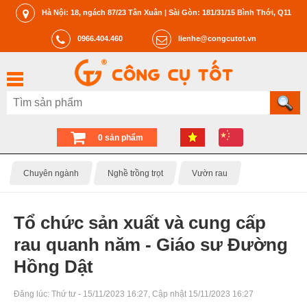
Hà Nội: 18, ngách 87/23 Tân Xuân | Sài Gòn: 181/31/15 Bình Thới, Q11
0966.404.460
lienhe@congcutot.vn
0 sản phẩm
Chuyên ngành
Nghề trồng trọt
Vườn rau
Tổ chức sản xuất và cung cấp
rau quanh năm - Giáo sư Đường
Hồng Dật
Đăng lúc:
Thứ tư - 15/11/2023 16:27
, Cập nhật
15/11/2023 16:27