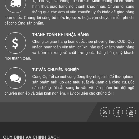
Tại Hà Nội, Đà Nẵng, TP Hồ Chí Minh chúng tôi có nhiều
hình thức giao hàng nội thành khác nhau. Chúng tôi cũng
thông qua các đơn vị vận chuyển uy tín khác để giao hàng
toàn quốc. Chúng tôi công bố mức trợ cước hoặc vận chuyển miễn phí chi
tiết cho từng sản phẩm.
THANH TOÁN KHI NHẬN HÀNG
Chúng tôi giao hàng toàn quốc theo phương thức COD. Quý
khách hoàn toàn yên tâm, chỉ khi nào quý khách nhận hàng
và kiểm tra xong về chất lượng của hàng hóa, quý khách
mới thanh toán.
TƯ VẤN CHUYÊN NGHIỆP
Công Cụ Tốt có một cộng đồng thợ nhiệt tình để thử nghiệm
sản phẩm mới, đo đạc hiệu suất và đánh giá công cụ. Lúc
nào chúng tôi sẵn sàng tư vấn về sản phẩm bởi đội ngũ
chuyên nghiệp và giầu kinh nghiệm. Hãy gọi điện cho chúng tôi !
QUY ĐỊNH VÀ CHÍNH SÁCH