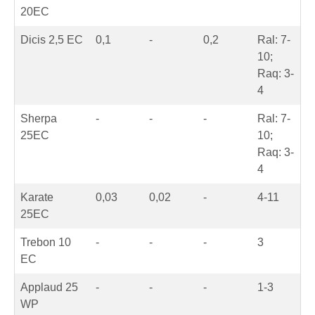
20EC
Dicis 2,5 EC
0,1
-
0,2
Ral: 7-
10;
Raq: 3-
4
Sherpa
-
-
-
Ral: 7-
25EC
10;
Raq: 3-
4
Karate
0,03
0,02
-
4-11
25EC
Trebon 10
-
-
-
3
EC
Applaud 25
-
-
-
1-3
WP