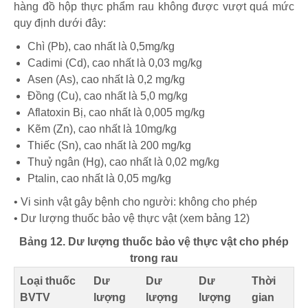
hàng đồ hộp thực phẩm rau không được vượt quá mức
quy định dưới đây:
Chì (Pb), cao nhất là 0,5mg/kg
Cadimi (Cd), cao nhất là 0,03 mg/kg
Asen (As), cao nhất là 0,2 mg/kg
Đồng (Cu), cao nhất là 5,0 mg/kg
Aflatoxin Bị, cao nhất là 0,005 mg/kg
Kẽm (Zn), cao nhất là 10mg/kg
Thiếc (Sn), cao nhất là 200 mg/kg
Thuỷ ngân (Hg), cao nhất là 0,02 mg/kg
Ptalin, cao nhất là 0,05 mg/kg
• Vi sinh vật gây bệnh cho người: không cho phép
• Dư lượng thuốc bảo vệ thực vật (xem bảng 12)
Bảng 12. Dư lượng thuốc bảo vệ thực vật cho phép
trong rau
Loại thuốc
Dư
Dư
Dư
Thời
BVTV
lượng
lượng
lượng
gian