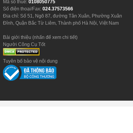
Mã số thuế:
0108050775
Số điện thoại/Fax:
024.37573566
Địa chỉ: Số 51, Ngõ 87, đường Tân Xuân, Phường Xuân
Đỉnh, Quận Bắc Từ Liêm, Thành phố Hà Nội, Việt Nam
Bài giới thiệu (nhấn để xem chi tiết)
Người Công Cụ Tốt
Tuyên bố bảo vệ nội dung