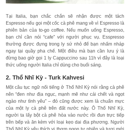
Tại Italia, bạn chắc chắn sẽ nhận được một tách
Espresso nếu gọi một cốc cà phê mang về vì Espresso là
phiên bản của to-go coffee. Nếu muốn uống Espresso,
bạn chỉ cần nói “cafe” với người phục vụ. Esspresso
thường được đựng trong ly sứ nhỏ để bạn nhấm nháp
ngay tại quầy pha chế. Một điều mà bạn cần lưu ý là
đừng bao giờ gọi 1 ly Cappuccino sau 11h vì đây là loại
thức uống người Italia chỉ dùng cho buổi sáng.
2. Thổ Nhĩ Kỳ - Turk Kahvesi
Một câu tục ngữ nổi tiếng ở Thổ Nhĩ Kỳ nói rằng cà phê
nên “đen như địa ngục, mạnh mẽ như cái chết và ngọt
ngào như tình yêu” – đó cũng được xem là chuẩn mực
của một ly cà phê trên đất nước này. Ô Thổ Nhĩ Kỳ,
người ta lấy bột cà phê hòa vào nước rồi đun trực tiếp
trên bếp và ăn kèm với loại kẹo dai địa phương. Người
Thổ Nhĩ Kỳ yêu thích vị thơm ngon tự nhiên và tươi mới