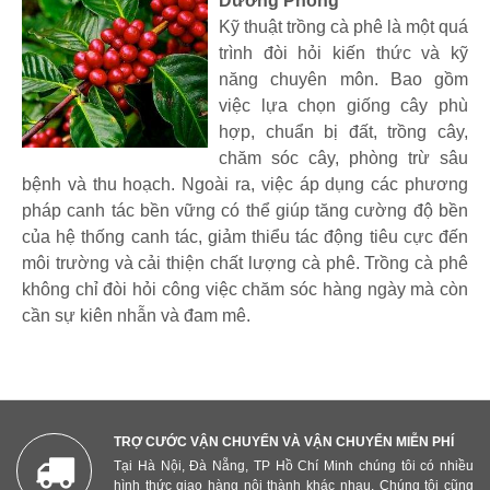
Dương Phong
Kỹ thuật trồng cà phê là một quá
trình đòi hỏi kiến thức và kỹ
năng chuyên môn. Bao gồm
việc lựa chọn giống cây phù
hợp, chuẩn bị đất, trồng cây,
chăm sóc cây, phòng trừ sâu
bệnh và thu hoạch. Ngoài ra, việc áp dụng các phương
pháp canh tác bền vững có thể giúp tăng cường độ bền
của hệ thống canh tác, giảm thiểu tác động tiêu cực đến
môi trường và cải thiện chất lượng cà phê. Trồng cà phê
không chỉ đòi hỏi công việc chăm sóc hàng ngày mà còn
cần sự kiên nhẫn và đam mê.
TRỢ CƯỚC VẬN CHUYỂN VÀ VẬN CHUYỂN MIỄN PHÍ
Tại Hà Nội, Đà Nẵng, TP Hồ Chí Minh chúng tôi có nhiều
hình thức giao hàng nội thành khác nhau. Chúng tôi cũng