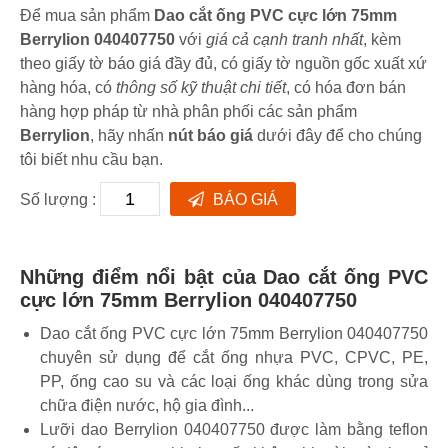
Để mua sản phẩm
Dao cắt ống PVC cực lớn 75mm
Berrylion 040407750
với
giá cả cạnh tranh nhất
, kèm
theo giấy tờ báo giá đầy đủ, có giấy tờ nguồn gốc xuất xứ
hàng hóa, có
thông số kỹ thuật chi tiết
, có hóa đơn bán
hàng hợp pháp từ nhà phân phối các sản phẩm
Berrylion
, hãy nhấn
nút báo giá
dưới đây để cho chúng
tôi biết nhu cầu bạn.
Số lượng :
BÁO GIÁ
Những điểm nổi bật của Dao cắt ống PVC
cực lớn 75mm Berrylion 040407750
Dao cắt ống PVC cực lớn 75mm Berrylion 040407750
chuyên sử dụng để cắt ống nhựa PVC, CPVC, PE,
PP, ống cao su và các loại ống khác dùng trong sửa
chữa điện nước, hộ gia đình...
Lưỡi dao Berrylion 040407750 được làm bằng teflon