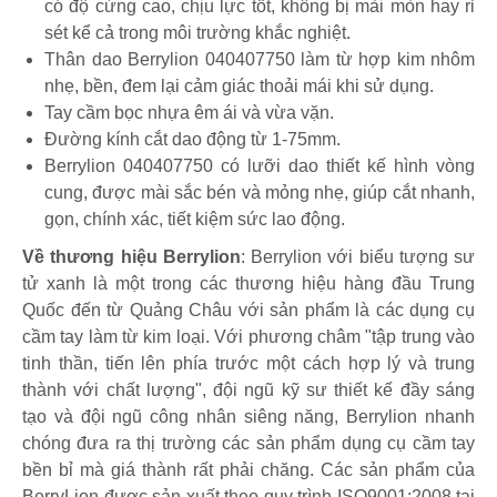
có độ cứng cao, chịu lực tốt, không bị mài mòn hay rỉ
sét kể cả trong môi trường khắc nghiệt.
Thân dao Berrylion 040407750 làm từ hợp kim nhôm
nhẹ, bền, đem lại cảm giác thoải mái khi sử dụng.
Tay cầm bọc nhựa êm ái và vừa vặn.
Đường kính cắt dao động từ 1-75mm.
Berrylion 040407750 có lưỡi dao thiết kế hình vòng
cung, được mài sắc bén và mỏng nhẹ, giúp cắt nhanh,
gọn, chính xác, tiết kiệm sức lao động.
Về thương hiệu Berrylion
: Berrylion với biểu tượng sư
tử xanh là một trong các thương hiệu hàng đầu Trung
Quốc đến từ Quảng Châu với sản phẩm là các dụng cụ
cầm tay làm từ kim loại. Với phương châm "tập trung vào
tinh thần, tiến lên phía trước một cách hợp lý và trung
thành với chất lượng", đội ngũ kỹ sư thiết kế đầy sáng
tạo và đội ngũ công nhân siêng năng, Berrylion nhanh
chóng đưa ra thị trường các sản phẩm dụng cụ cầm tay
bền bỉ mà giá thành rất phải chăng. Các sản phẩm của
BerryLion được sản xuất theo quy trình ISO9001:2008 tại