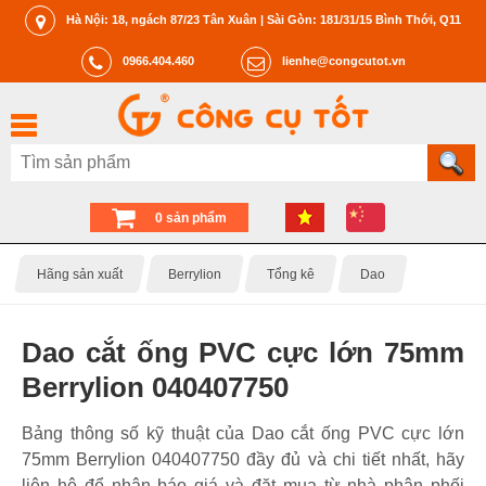
Hà Nội: 18, ngách 87/23 Tân Xuân | Sài Gòn: 181/31/15 Bình Thới, Q11
0966.404.460
lienhe@congcutot.vn
0 sản phẩm
Hãng sản xuất
Berrylion
Tổng kê
Dao
Dao cắt ống PVC cực lớn 75mm
Berrylion 040407750
Bảng thông số kỹ thuật của Dao cắt ống PVC cực lớn
75mm Berrylion 040407750 đầy đủ và chi tiết nhất, hãy
liên hệ để nhận báo giá và đặt mua từ nhà phân phối