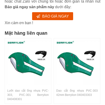
hoặc chat Zalo với chúng tôi hoặc đơn giản là nhấn nút
Báo giá ngay sản phẩm này
dưới đây:
BÁO GIÁ NGAY
Xin cám ơn bạn !
Mặt hàng liên quan
Lưỡi dao cắt ống nhựa PVC-
Dao cắt ống nhựa PVC-303
303, PVC-301 Berrylion
42mm Berrylion 040403303
040408301