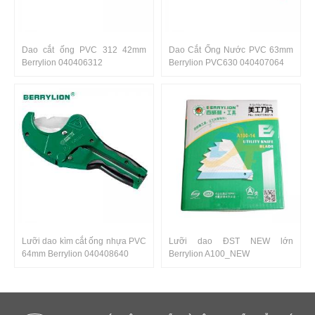
Dao cắt ống PVC 312 42mm
Dao Cắt Ống Nước PVC 63mm
Berrylion 040406312
Berrylion PVC630 040407064
Lưỡi dao kìm cắt ống nhựa PVC
Lưỡi dao ĐST NEW lớn
64mm Berrylion 040408640
Berrylion A100_NEW