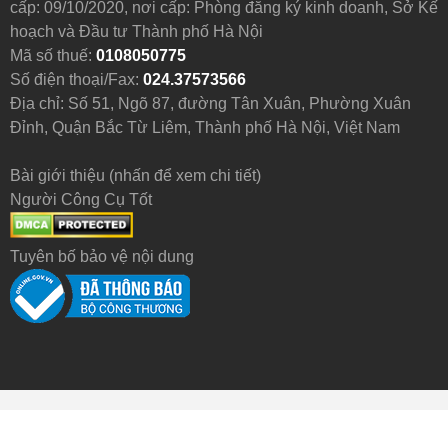
cấp: 09/10/2020, nơi cấp: Phòng đăng ký kinh doanh, Sở Kế
hoạch và Đầu tư Thành phố Hà Nội
Mã số thuế:
0108050775
Số điện thoại/Fax:
024.37573566
Địa chỉ: Số 51, Ngõ 87, đường Tân Xuân, Phường Xuân
Đỉnh, Quận Bắc Từ Liêm, Thành phố Hà Nội, Việt Nam
Bài giới thiệu (nhấn để xem chi tiết)
Người Công Cụ Tốt
Tuyên bố bảo vệ nội dung