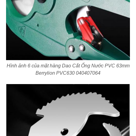
Hình ảnh 6 của mặt hàng Dao Cắt Ống Nước PVC 63mm
Berrylion PVC630 040407064