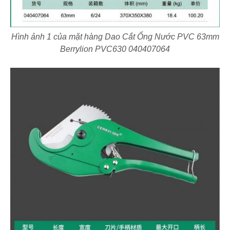
Hình ảnh 1 của mặt hàng Dao Cắt Ống Nước PVC 63mm
Berrylion PVC630 040407064