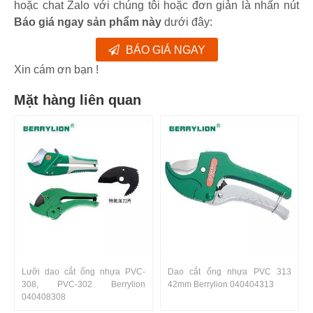
hoặc chat Zalo với chúng tôi hoặc đơn giản là nhấn nút
Báo giá ngay sản phẩm này
dưới đây:
BÁO GIÁ NGAY
Xin cám ơn bạn !
Mặt hàng liên quan
Lưỡi dao cắt ống nhựa PVC-
Dao cắt ống nhựa PVC 313
308, PVC-302 Berrylion
42mm Berrylion 040404313
040408308