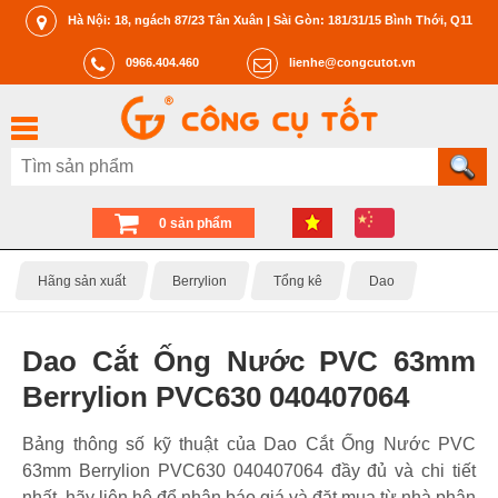
Hà Nội: 18, ngách 87/23 Tân Xuân | Sài Gòn: 181/31/15 Bình Thới, Q11
0966.404.460
lienhe@congcutot.vn
0 sản phẩm
Hãng sản xuất
Berrylion
Tổng kê
Dao
Dao Cắt Ống Nước PVC 63mm
Berrylion PVC630 040407064
Bảng thông số kỹ thuật của Dao Cắt Ống Nước PVC
63mm Berrylion PVC630 040407064 đầy đủ và chi tiết
nhất, hãy liên hệ để nhận báo giá và đặt mua từ nhà phân