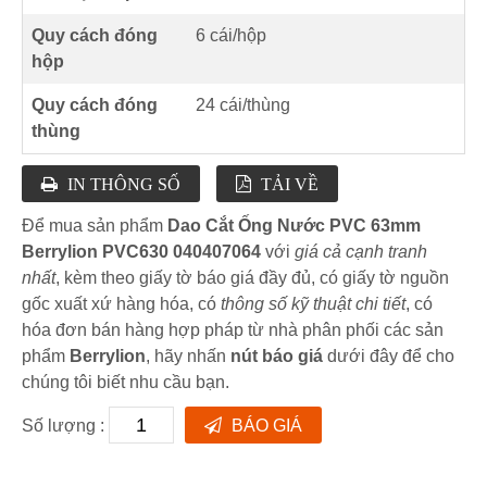
Quy cách đóng
6 cái/hộp
hộp
Quy cách đóng
24 cái/thùng
thùng
IN THÔNG SỐ
TẢI VỀ
Để mua sản phẩm
Dao Cắt Ống Nước PVC 63mm
Berrylion PVC630 040407064
với
giá cả cạnh tranh
nhất
, kèm theo giấy tờ báo giá đầy đủ, có giấy tờ nguồn
gốc xuất xứ hàng hóa, có
thông số kỹ thuật chi tiết
, có
hóa đơn bán hàng hợp pháp từ nhà phân phối các sản
phẩm
Berrylion
, hãy nhấn
nút báo giá
dưới đây để cho
chúng tôi biết nhu cầu bạn.
Số lượng :
BÁO GIÁ