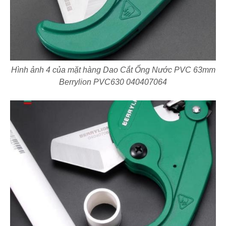
Hình ảnh 4 của mặt hàng Dao Cắt Ống Nước PVC 63mm
Berrylion PVC630 040407064