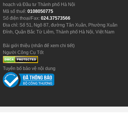
hoạch và Đầu tư Thành phố Hà Nội
Mã số thuế:
0108050775
Số điện thoại/Fax:
024.37573566
Địa chỉ: Số 51, Ngõ 87, đường Tân Xuân, Phường Xuân
Đỉnh, Quận Bắc Từ Liêm, Thành phố Hà Nội, Việt Nam
Bài giới thiệu (nhấn để xem chi tiết)
Người Công Cụ Tốt
Tuyên bố bảo vệ nội dung