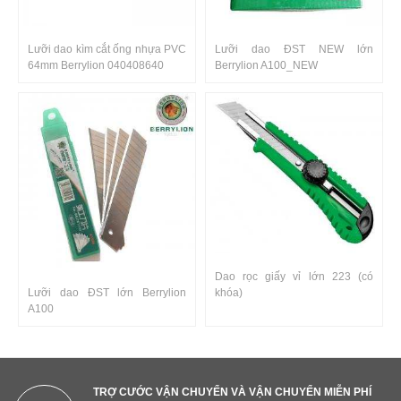
Lưỡi dao kìm cắt ống nhựa PVC
Lưỡi dao ĐST NEW lớn
64mm Berrylion 040408640
Berrylion A100_NEW
Dao rọc giấy vỉ lớn 223 (có
Lưỡi dao ĐST lớn Berrylion
khóa)
A100
TRỢ CƯỚC VẬN CHUYỂN VÀ VẬN CHUYỂN MIỄN PHÍ