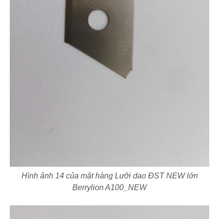
Hình ảnh 14 của mặt hàng Lưỡi dao ĐST NEW lớn
Berrylion A100_NEW