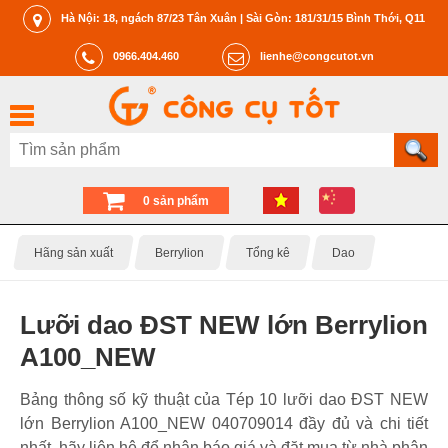
Hà Nội: 18, ngách 87/23 Tân Xuân | Sài Gòn: 181/31/15 Bình Thới, Q11
0966.404.460
lienhe@congcutot.vn
0 sản phẩm
Hãng sản xuất
Berrylion
Tổng kê
Dao
Lưỡi dao ĐST NEW lớn Berrylion
A100_NEW
Bảng thông số kỹ thuật của Tép 10 lưỡi dao ĐST NEW
lớn Berrylion A100_NEW 040709014 đầy đủ và chi tiết
nhất, hãy liên hệ để nhận báo giá và đặt mua từ nhà phân