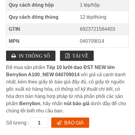
Quy cách đóng hộp
1 tép/hộp
Quy cách đóng thùng
12 tép/thùng
GTIN
6923721584403
MPN
040709014
IN THÔNG SỐ
TẢI VỀ
Để mua sản phẩm
Tép 10 lưỡi dao ĐST NEW lớn
Berrylion A100_NEW 040709014
với
giá cả cạnh tranh
nhất
, kèm theo giấy tờ báo giá đầy đủ, có giấy tờ nguồn
gốc xuất xứ hàng hóa, có
thông số kỹ thuật chi tiết
, có
hóa đơn bán hàng hợp pháp từ nhà phân phối các sản
phẩm
Berrylion
, hãy nhấn
nút báo giá
dưới đây để cho
chúng tôi biết nhu cầu bạn.
Số lượng :
BÁO GIÁ