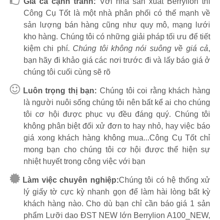
Giá cả cạnh tranh:
Với nhà sản xuất Berrylion thì
Công Cụ Tốt là một nhà phân phối có thế mạnh về
sản lượng bán hàng cũng như quy mô, mạng lưới
kho hàng. Chúng tôi có những giải pháp tối ưu để tiết
kiệm chi phí.
Chúng tôi không nói suông về giá cả
,
bạn hãy đi khảo giá các nơi trước đi và lấy báo giá ở
chúng tôi cuối cùng sẽ rõ
Luôn trọng thị bạn:
Chúng tôi coi rằng khách hàng
là người nuôi sống chúng tôi nên bất kể ai cho chúng
tôi cơ hội được phục vụ đều đáng quý. Chúng tôi
không phân biệt đối xử đơn to hay nhỏ, hay việc báo
giá xong khách hàng không mua...Công Cụ Tốt chỉ
mong bạn cho chúng tôi cơ hội được thể hiện sự
nhiệt huyết trong công việc với bạn
Làm việc chuyên nghiệp:
Chúng tôi có hệ thống xử
lý giấy tờ cực kỳ nhanh gọn để làm hài lòng bất kỳ
khách hàng nào. Cho dù bạn chỉ cần báo giá 1 sản
phẩm Lưỡi dao ĐST NEW lớn Berrylion A100_NEW,