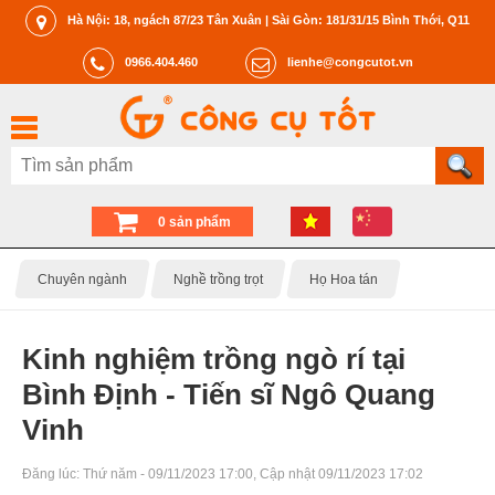
Hà Nội: 18, ngách 87/23 Tân Xuân | Sài Gòn: 181/31/15 Bình Thới, Q11
0966.404.460
lienhe@congcutot.vn
0 sản phẩm
Chuyên ngành
Nghề trồng trọt
Họ Hoa tán
Kinh nghiệm trồng ngò rí tại
Bình Định - Tiến sĩ Ngô Quang
Vinh
Đăng lúc:
Thứ năm - 09/11/2023 17:00
, Cập nhật
09/11/2023 17:02