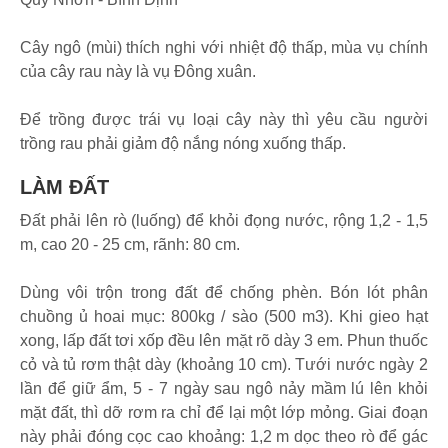
Cây ngô (mùi) thích nghi với nhiệt độ thấp, mùa vụ chính
của cây rau này là vụ Đông xuân.
Để trồng được trái vụ loại cây này thì yêu cầu người
trồng rau phải giảm độ nắng nóng xuống thấp.
LÀM ĐẤT
Đất phải lên rò (luống) để khỏi đọng nước, rộng 1,2 - 1,5
m, cao 20 - 25 cm, rãnh: 80 cm.
Dùng vôi trộn trong đất để chống phèn. Bón lót phân
chuồng ủ hoai mục: 800kg / sào (500 m3). Khi gieo hạt
xong, lấp đất tơi xốp đều lên mặt rõ dày 3 em. Phun thuốc
cỏ và tủ rơm thật dày (khoảng 10 cm). Tưới nước ngày 2
lần để giữ ẩm, 5 - 7 ngày sau ngô nảy mầm lú lên khỏi
mặt đất, thì dỡ rơm ra chỉ để lại một lớp mỏng. Giai đoạn
này phải đóng cọc cao khoảng: 1,2 m dọc theo rò để gác