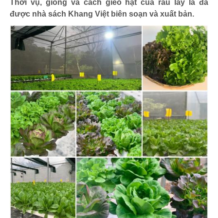
Thời vụ, giống và cách gieo hạt của rau lấy lá đã
được nhà sách Khang Việt biên soạn và xuất bản.