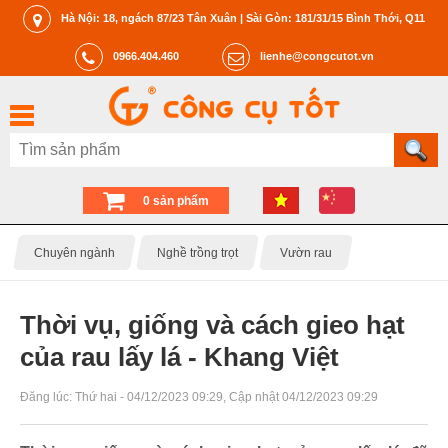
Hà Nội: 18, ngách 87/23 Tân Xuân | Sài Gòn: 181/31/15 Bình Thới, Q11
0966.404.460
lienhe@congcutot.vn
0 sản phẩm
Chuyên ngành
Nghề trồng trọt
Vườn rau
Thời vụ, giống và cách gieo hạt
của rau lấy lá - Khang Việt
Đăng lúc:
Thứ hai - 04/12/2023 09:29
, Cập nhật
04/12/2023 09:29