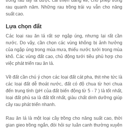
trồng rau lấy lá được cải thiện đáng kể, cho phép trồng
rau quanh năm. Những rau trồng trái vụ vẫn cho năng
suất cao.
Lựa chọn đất
Các loại rau ăn lá rất sợ ngập úng, nhưng lại rất cần
nước. Do vậy, cần chọn các vùng không bị ảnh hưởng
của ngập úng trong mùa mưa, thiếu nước tưới trong mùa
khô. Các vùng đất cao, chủ động tưới tiêu phù hợp cho
việc phát triển rau ăn lá.
Về đất cần chú ý chọn các loại đất cát pha, thịt nhẹ tức là
các loại đất dễ thoát nước, đất có độ chua từ hơi chua
đến trung tính (pH của đất biến động từ 5 - 7 ) là tốt nhất,
loại đất phù sa là đất tốt nhất, giàu chất dinh dưỡng giúp
cây rau phát triển nhanh.
Rau ăn lá là một loại cây trồng cho năng suất cao, thời
gian gieo trồng ngắn, đòi hỏi sự luân canh thường xuyên