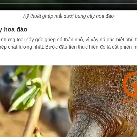
Kỹ thuật ghép mắt dưới bụng cây hoa đào
y hoa đào
 những loại cây gốc ghép có thân nhỏ, vì vậy nó đặc biệt ph
chất lượng nhất. Bước đầu tiên thực hiện đó là cắt phiến mầ