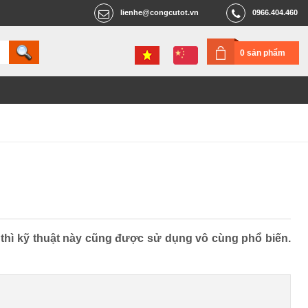
lienhe@congcutot.vn
0966.404.460
0 sản phẩm
o thì kỹ thuật này cũng được sử dụng vô cùng phổ biến.