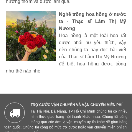
hương thơm và được làm quà.
Nghề trồng hoa hồng ở nước
ta - Thạc sĩ Lâm Thị Mỹ
Nương
Hoa hồng là một loài hoa rất
được phái nữ yêu thích, vậy
nên chúng ta hãy đọc bài viết
của Thạc sĩ Lâm Thị Mỹ Nương
để biết hoa hồng được trồng
như thế nào nhé.
TRỢ CƯỚC VẬN CHUYỂN VÀ VẬN CHUYỂN MIỄN PHÍ
Tại Hà Nội, Đà Nẵng, TP Hồ Chí Minh chúng tôi có nhiều
hình thức giao hàng nội thành khác nhau. Chúng tôi cũng
thông qua các đơn vị vận chuyển uy tín khác để giao hàng
toàn quốc. Chúng tôi công bố mức trợ cước hoặc vận chuyển miễn phí chi