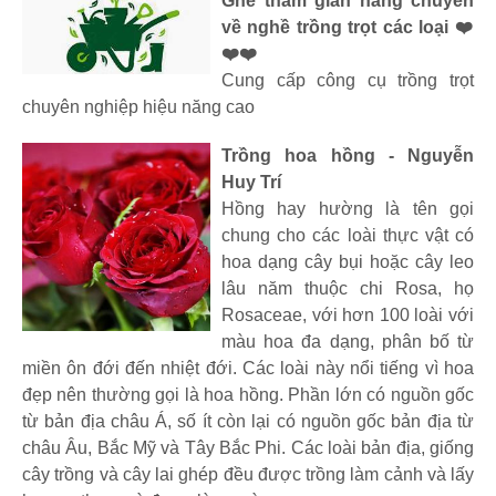
Ghé thăm gian hàng chuyên
về nghề trồng trọt các loại ❤️
❤️❤️
Cung cấp công cụ trồng trọt
chuyên nghiệp hiệu năng cao
Trồng hoa hồng - Nguyễn
Huy Trí
Hồng hay hường là tên gọi
chung cho các loài thực vật có
hoa dạng cây bụi hoặc cây leo
lâu năm thuộc chi Rosa, họ
Rosaceae, với hơn 100 loài với
màu hoa đa dạng, phân bố từ
miền ôn đới đến nhiệt đới. Các loài này nổi tiếng vì hoa
đẹp nên thường gọi là hoa hồng. Phần lớn có nguồn gốc
từ bản địa châu Á, số ít còn lại có nguồn gốc bản địa từ
châu Âu, Bắc Mỹ và Tây Bắc Phi. Các loài bản địa, giống
cây trồng và cây lai ghép đều được trồng làm cảnh và lấy