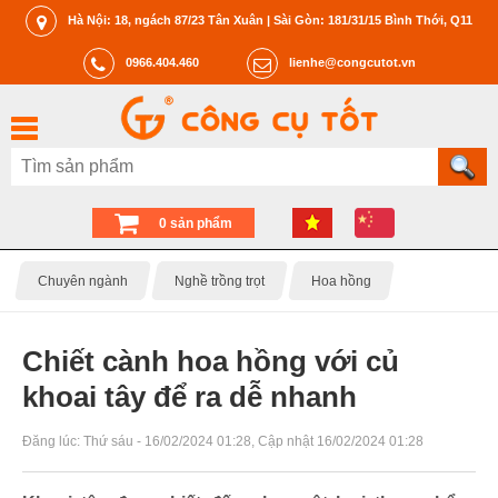
Hà Nội: 18, ngách 87/23 Tân Xuân | Sài Gòn: 181/31/15 Bình Thới, Q11
0966.404.460
lienhe@congcutot.vn
0 sản phẩm
Chuyên ngành
Nghề trồng trọt
Hoa hồng
Chiết cành hoa hồng với củ
khoai tây để ra dễ nhanh
Đăng lúc:
Thứ sáu - 16/02/2024 01:28
, Cập nhật
16/02/2024 01:28