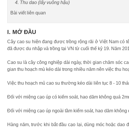
4. Thu dao (lấy vuông hậu)
Bài viết liên quan
I. MỞ ĐẦU
Cây cao su hiện đang được trồng rộng rãi ở Việt Nam có tê
đã được du nhập và trồng tại VN từ cuối thế kỷ 19. Năm 201
Cao su là cây công nghiệp dài ngày, thời gian chăm sóc cao
gian thu hoạch mù kéo dài trong nhiều năm nên việc thu ho
Việc thu hoạch mủ cao su thường kéo dài liên tục 8 - 10 t
Đối với miệng cạo úp có kiểm soát, hao dăm không quá 2mm
Đối với miệng cạo úp ngoài tầm kiểm soát, hao dăm không 
Hàng năm, trước khi bắt đầu cạo lại, dùng móc hoặc dao 