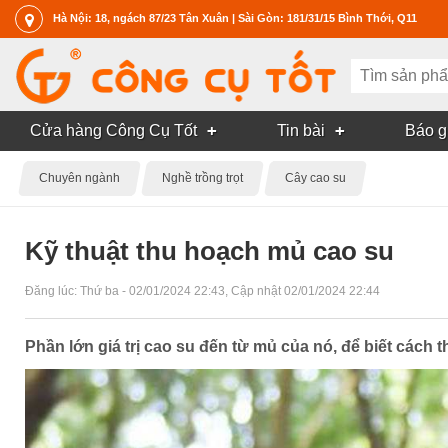
Hà Nội: 18, ngách 87/23 Tân Xuân | Sài Gòn: 181/31/15 Bình Thới, Q11
Cửa hàng Công Cụ Tốt
Tin bài
Báo g
Chuyên ngành
Nghề trồng trọt
Cây cao su
Kỹ thuật thu hoạch mủ cao su
Đăng lúc:
Thứ ba - 02/01/2024 22:43
, Cập nhật
02/01/2024 22:44
Phần lớn giá trị cao su đến từ mủ của nó, để biết cách t