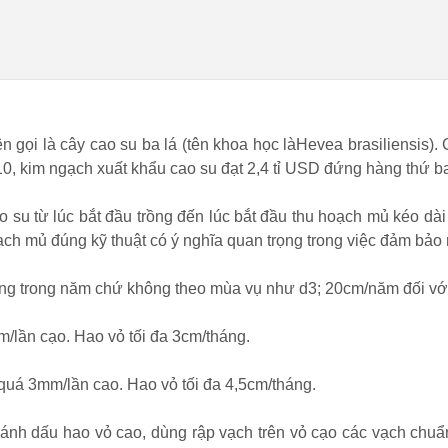
n gọi là cây cao su ba lá (tên khoa học làHevea brasiliensis).
0, kim ngạch xuất khẩu cao su đạt 2,4 tỉ USD đứng hàng thứ ba
 su từ lúc bắt đầu trồng đến lúc bắt đầu thu hoạch mủ kéo dài 
ạch mủ đúng kỹ thuật có ý nghĩa quan trọng trong việc đảm bảo
háng trong năm chứ không theo mùa vụ như d3; 20cm/năm đối với
/lần cạo. Hao vỏ tối đa 3cm/tháng.
quá 3mm/lần cao. Hao vỏ tối đa 4,5cm/tháng.
đánh dấu hao vỏ cao, dùng rập vạch trên vỏ cạo các vạch chu