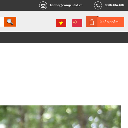
lienhe@congcutot.vn
0966.404.460
0 sản phẩm