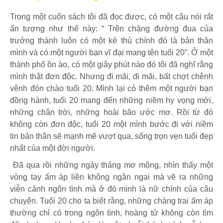
Trong một cuốn sách tôi đã đọc được, có một câu nói rất
ấn tượng như thế này: “ Trên chặng đường đua của
trưởng thành luôn có một kẻ thù chính đó là bản thân
mình và có một người bạn vĩ đại mang tên tuổi 20”. Ở một
thành phố ồn ào, có một giây phút nào đó tôi đã nghĩ rằng
mình thật đơn độc. Nhưng đi mãi, đi mãi, bất chợt chênh
vênh đón chào tuổi 20. Mình lại có thêm một người bạn
đồng hành, tuổi 20 mang đến những niềm hy vọng mới,
những chân trời, những hoài bão ước mơ. Rồi từ đó
không còn đơn độc, tuổi 20 một mình bước đi với niềm
tin bản thân sẽ mạnh mẽ vượt qua, sống trọn vẹn tuổi đẹp
nhất của một đời người.
Đã qua rồi những ngày tháng mơ mộng, nhìn thấy một
vòng tay ấm áp liền không ngần ngại mà vẽ ra những
viễn cảnh ngôn tình mà ở đó mình là nữ chính của câu
chuyện. Tuổi 20 cho ta biết rằng, những chàng trai ấm áp
thường chỉ có trong ngôn tình, hoàng tử không còn tìm