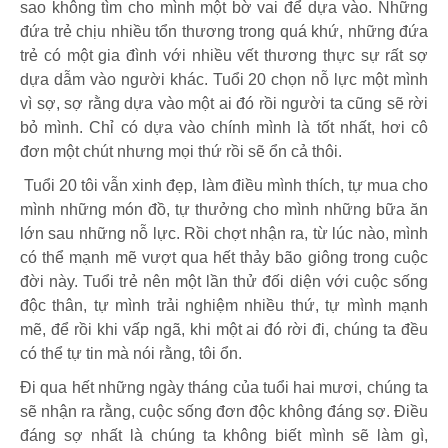
sao không tìm cho mình một bờ vai để dựa vào. Những
đứa trẻ chịu nhiều tổn thương trong quá khứ, những đứa
trẻ có một gia đình với nhiều vết thương thực sự rất sợ
dựa dẫm vào người khác. Tuổi 20 chọn nỗ lực một mình
vì sợ, sợ rằng dựa vào một ai đó rồi người ta cũng sẽ rời
bỏ mình. Chỉ có dựa vào chính mình là tốt nhất, hơi cô
đơn một chút nhưng mọi thứ rồi sẽ ổn cả thôi.
Tuổi 20 tôi vẫn xinh đẹp, làm điều mình thích, tự mua cho
mình những món đồ, tự thưởng cho mình những bữa ăn
lớn sau những nỗ lực. Rồi chợt nhận ra, từ lúc nào, mình
có thể mạnh mẽ vượt qua hết thảy bão giông trong cuộc
đời này. Tuổi trẻ nên một lần thử đối diện với cuộc sống
độc thân, tự mình trải nghiệm nhiều thứ, tự mình mạnh
mẽ, để rồi khi vấp ngã, khi một ai đó rời đi, chúng ta đều
có thể tự tin mà nói rằng, tôi ổn.
Đi qua hết những ngày tháng của tuổi hai mươi, chúng ta
sẽ nhận ra rằng, cuộc sống đơn độc không đáng sợ. Điều
đáng sợ nhất là chúng ta không biết mình sẽ làm gì,