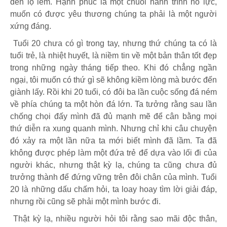
đến lọ lem. Hạnh phúc là một chuỗi hành trình nỗ lực,
muốn có được yêu thương chúng ta phải là một người
xứng đáng.
Tuổi 20 chưa có gì trong tay, nhưng thứ chúng ta có là
tuổi trẻ, là nhiệt huyết, là niềm tin về một bản thân tốt đẹp
trong những ngày tháng tiếp theo. Khi đó chẳng ngần
ngại, tôi muốn có thứ gì sẽ không kiềm lòng mà bước đến
giành lấy. Rồi khi 20 tuổi, có đôi ba lần cuộc sống đá ném
về phía chúng ta một hòn đá lớn. Ta tưởng rằng sau lần
chống chọi đấy mình đã đủ mạnh mẽ để cân bằng mọi
thứ diễn ra xung quanh mình. Nhưng chỉ khi câu chuyện
đó xảy ra một lần nữa ta mới biết mình đã lầm. Ta đã
không được phép làm một đứa trẻ để dựa vào lối đi của
người khác, nhưng thật kỳ lạ, chúng ta cũng chưa đủ
trưởng thành để đứng vững trên đôi chân của mình. Tuổi
20 là những dấu chấm hỏi, ta loay hoay tìm lời giải đáp,
nhưng rồi cũng sẽ phải một mình bước đi.
Thật kỳ lạ, nhiều người hỏi tôi rằng sao mãi độc thân,