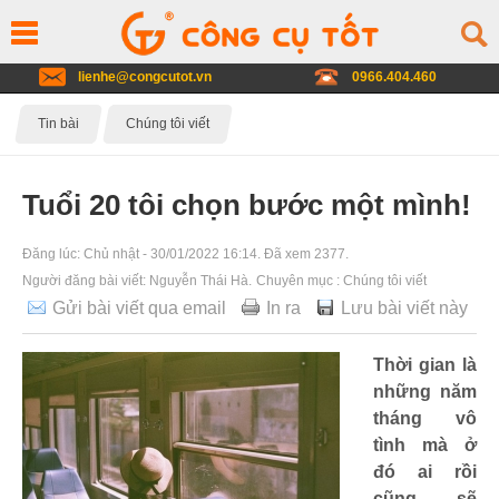
lienhe@congcutot.vn
0966.404.460
Tin bài
Chúng tôi viết
Tuổi 20 tôi chọn bước một mình!
Đăng lúc:
Chủ nhật - 30/01/2022 16:14
. Đã xem 2377.
Người đăng bài viết:
Nguyễn Thái Hà
.
Chuyên mục :
Chúng tôi viết
Gửi bài viết qua email
In ra
Lưu bài viết này
Thời gian là
những năm
tháng vô
tình mà ở
đó ai rồi
cũng sẽ