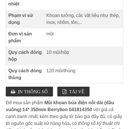
nhiệt
Phạm vi sử
Khoan tường, các vật liệu như thép,
dụng
inox, nhôm, tôn,...
Đơn vị sản
mũi
phẩm
Quy cách đóng
10 mũi/hộp
hộp
Quy cách đóng
120 mũi/thùng
thùng
IN THÔNG SỐ
TẢI VỀ
Để mua sản phẩm
Mũi khoan búa điện nối dài (đầu
vuông) 14* 350mm Berrylion 041814350
với
giá cả
cạnh tranh nhất
, kèm theo giấy tờ báo giá đầy đủ, có giấy
tờ nguồn gốc xuất xứ hàng hóa, có
thông số kỹ thuật chi