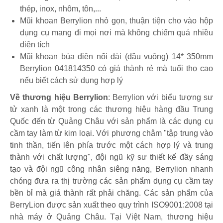
thép, inox, nhôm, tôn,...
Mũi khoan Berrylion nhỏ gọn, thuận tiện cho vào hộp
dụng cụ mang đi mọi nơi mà không chiếm quá nhiều
diện tích
Mũi khoan búa điện nối dài (đầu vuông) 14* 350mm
Berrylion 041814350 có giá thành rẻ mà tuổi thọ cao
nếu biết cách sử dụng hợp lý
Về thương hiệu Berrylion
: Berrylion với biểu tượng sư
tử xanh là một trong các thương hiệu hàng đầu Trung
Quốc đến từ Quảng Châu với sản phẩm là các dụng cụ
cầm tay làm từ kim loại. Với phương châm "tập trung vào
tinh thần, tiến lên phía trước một cách hợp lý và trung
thành với chất lượng", đội ngũ kỹ sư thiết kế đầy sáng
tạo và đội ngũ công nhân siêng năng, Berrylion nhanh
chóng đưa ra thị trường các sản phẩm dụng cụ cầm tay
bền bỉ mà giá thành rất phải chăng. Các sản phẩm của
BerryLion được sản xuất theo quy trình ISO9001:2008 tại
nhà máy ở Quảng Châu. Tại Việt Nam, thương hiệu