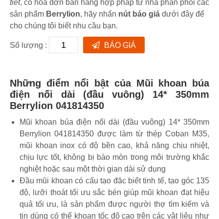
tiết
, có hóa đơn bán hàng hợp pháp từ nhà phân phối các
sản phẩm
Berrylion
, hãy nhấn
nút báo giá
dưới đây để
cho chúng tôi biết nhu cầu bạn.
Số lượng :
BÁO GIÁ
Những điểm nổi bật của Mũi khoan búa
điện nối dài (đầu vuông) 14* 350mm
Berrylion 041814350
Mũi khoan búa điện nối dài (đầu vuông) 14* 350mm
Berrylion 041814350 được làm từ thép Coban M35,
mũi khoan inox có độ bền cao, khả năng chịu nhiệt,
chịu lực tốt, không bị bào mòn trong môi trường khắc
nghiệt hoặc sau một thời gian dài sử dụng
Đầu mũi khoan có cấu tạo đặc biết tinh tế, tạo góc 135
độ, lưỡi thoát tối ưu sắc bén giúp mũi khoan đạt hiệu
quả tối ưu, là sản phẩm được người thợ tìm kiếm và
tin dùng có thể khoan tốc độ cao trên các vật liệu như