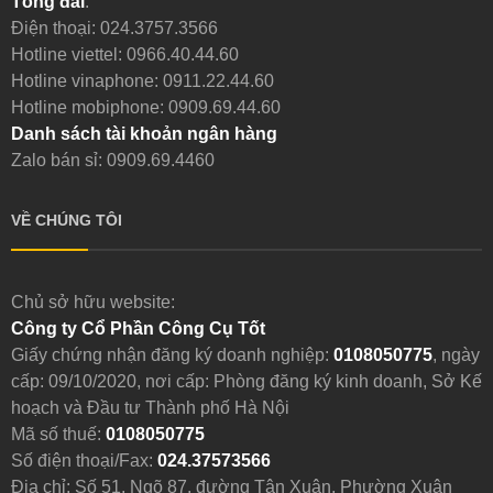
Tổng đài
:
Điện thoại:
024.3757.3566
Hotline viettel:
0966.40.44.60
Hotline vinaphone:
0911.22.44.60
Hotline mobiphone:
0909.69.44.60
Danh sách tài khoản ngân hàng
Zalo bán sỉ: 0909.69.4460
VỀ CHÚNG TÔI
Chủ sở hữu website:
Công ty Cổ Phần Công Cụ Tốt
Giấy chứng nhận đăng ký doanh nghiệp:
0108050775
, ngày
cấp: 09/10/2020, nơi cấp: Phòng đăng ký kinh doanh, Sở Kế
hoạch và Đầu tư Thành phố Hà Nội
Mã số thuế:
0108050775
Số điện thoại/Fax:
024.37573566
Địa chỉ: Số 51, Ngõ 87, đường Tân Xuân, Phường Xuân