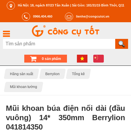
Hà Nội: 18, ngách 87/23 Tân Xuân | Sài Gòn: 181/31/15 Bình Thới, Q11
0966.404.460
lienhe@congcutot.vn
0 sản phẩm
Hãng sản xuất
Berrylion
Tổng kê
Mũi khoan tường
Mũi khoan búa điện nối dài (đầu
vuông) 14* 350mm Berrylion
041814350