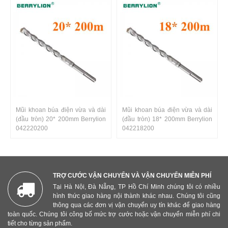
Mũi khoan búa điện vừa và dài
Mũi khoan búa điện vừa và dài
(đầu tròn) 20* 200mm Berrylion
(đầu tròn) 18* 200mm Berrylion
042220200
042218200
TRỢ CƯỚC VẬN CHUYỂN VÀ VẬN CHUYỂN MIỄN PHÍ
Tại Hà Nội, Đà Nẵng, TP Hồ Chí Minh chúng tôi có nhiều
hình thức giao hàng nội thành khác nhau. Chúng tôi cũng
thông qua các đơn vị vận chuyển uy tín khác để giao hàng
toàn quốc. Chúng tôi công bố mức trợ cước hoặc vận chuyển miễn phí chi
tiết cho từng sản phẩm.